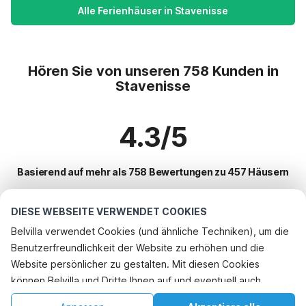
Alle Ferienhäuser in Stavenisse
Hören Sie von unseren 758 Kunden in
Stavenisse
4.3/5
Basierend auf mehr als 758 Bewertungen zu 457 Häusern
DIESE WEBSEITE VERWENDET COOKIES
Beliebteste Reiseziele für Urlaub
Belvilla verwendet Cookies (und ähnliche Techniken), um die
Benutzerfreundlichkeit der Website zu erhöhen und die
Top-Städte mit Top-Annehmlichkeiten für den Urlaub
Telefonisch buchen
Website persönlicher zu gestalten. Mit diesen Cookies
Ferienhaus mit Garten eede
können Belvilla und Dritte Ihnen auf und eventuell auch
Beliebte Ausstattungen für Urlaub in Stavenisse
Urlaub mit Hund - Haustierfreundliche Ferienunterkünfte zuidzande
außerhalb unserer Website folgen, um Werbung Ihren
Ferienhaus mit Garten