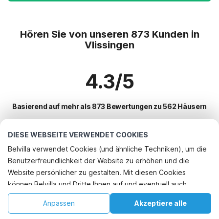
Hören Sie von unseren 873 Kunden in
Vlissingen
4.3/5
Basierend auf mehr als 873 Bewertungen zu 562 Häusern
DIESE WEBSEITE VERWENDET COOKIES
Beliebteste Reiseziele für Urlaub
Belvilla verwendet Cookies (und ähnliche Techniken), um die
Benutzerfreundlichkeit der Website zu erhöhen und die
Top-Städte mit Top-Annehmlichkeiten für den Urlaub
Telefonisch buchen
Website persönlicher zu gestalten. Mit diesen Cookies
Ferienhaus mit Garten koudekerke
können Belvilla und Dritte Ihnen auf und eventuell auch
Beliebte Ausstattungen für Urlaub in Vlissingen
Urlaub mit Hund - Haustierfreundliche Ferienunterkünfte flushing
außerhalb unserer Website folgen, um Werbung Ihren
Urlaub mit Hund - Haustierfreundliche Ferienunterkünfte
Anpassen
Akzeptiere alle
Beliebte Städte für den Urlaub in Walcheren
Interessen anzupassen und das Teilen von Informationen über
Urlaub mit Hund - Haustierfreundliche Ferienunterkünfte vlissingen
Kinderfreundliche Ferienunterkünfte
Startseite
Wunschliste
Buchungen
Konto