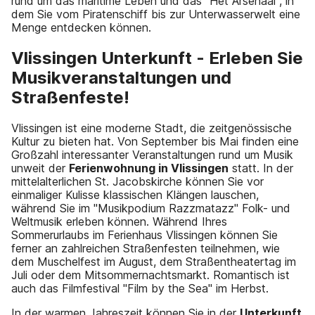
rund um das maritime Leben und das "Het Arsenaal", in
dem Sie vom Piratenschiff bis zur Unterwasserwelt eine
Menge entdecken können.
Vlissingen Unterkunft - Erleben Sie
Musikveranstaltungen und
Straßenfeste!
Vlissingen ist eine moderne Stadt, die zeitgenössische
Kultur zu bieten hat. Von September bis Mai finden eine
Großzahl interessanter Veranstaltungen rund um Musik
unweit der
Ferienwohnung in Vlissingen
statt. In der
mittelalterlichen St. Jacobskirche können Sie vor
einmaliger Kulisse klassischen Klängen lauschen,
während Sie im "Musikpodium Razzmatazz" Folk- und
Weltmusik erleben können. Während Ihres
Sommerurlaubs im Ferienhaus Vlissingen können Sie
ferner an zahlreichen Straßenfesten teilnehmen, wie
dem Muschelfest im August, dem Straßentheatertag im
Juli oder dem Mitsommernachtsmarkt. Romantisch ist
auch das Filmfestival "Film by the Sea" im Herbst.
In der warmen Jahreszeit können Sie in der
Unterkunft