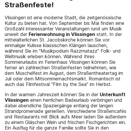
Straßenfeste!
Vlissingen ist eine moderne Stadt, die zeitgenössische
Kultur zu bieten hat. Von September bis Mai finden eine
Großzahl interessanter Veranstaltungen rund um Musik
unweit der
Ferienwohnung in Vlissingen
statt. In der
mittelalterlichen St. Jacobskirche können Sie vor
einmaliger Kulisse klassischen Klängen lauschen,
während Sie im "Musikpodium Razzmatazz" Folk- und
Weltmusik erleben können. Während Ihres
Sommerurlaubs im Ferienhaus Vlissingen können Sie
ferner an zahlreichen Straßenfesten teilnehmen, wie
dem Muschelfest im August, dem Straßentheatertag im
Juli oder dem Mitsommernachtsmarkt. Romantisch ist
auch das Filmfestival "Film by the Sea" im Herbst.
In der warmen Jahreszeit können Sie in der
Unterkunft
Vlissingen
einen herrlichen Badeurlaub verbringen und
dabei abendliche Spaziergänge entlang der langen
Strandpromenade genießen. Verschiedene Straßencafés
und Restaurants mit Blick aufs Meer laden Sie außerdem
zu einem Gläschen Wein und frischen Fischgerichten ein.
Ein Ausflug für die ganze Familie sollte Sie in den