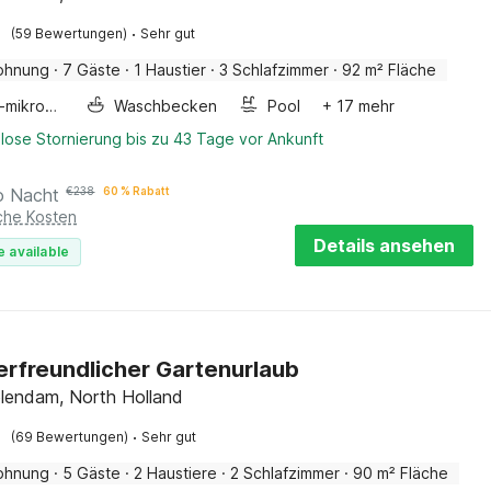
·
(59 Bewertungen)
Sehr gut
ohnung
·
7 Gäste
·
1 Haustier
·
3 Schlafzimmer
·
92 m² Fläche
Kombi-mikrowelle
Waschbecken
Pool
+ 17 mehr
lose Stornierung bis zu 43 Tage vor Ankunft
o Nacht
€
238
60 % Rabatt
iche Kosten
Details ansehen
e available
erfreundlicher Gartenurlaub
lendam, North Holland
·
(69 Bewertungen)
Sehr gut
ohnung
·
5 Gäste
·
2 Haustiere
·
2 Schlafzimmer
·
90 m² Fläche