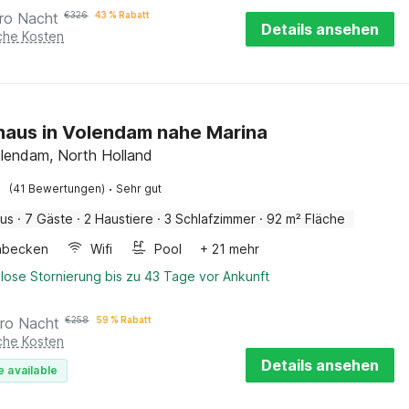
ro Nacht
€
326
43 % Rabatt
Details ansehen
iche Kosten
haus in Volendam nahe Marina
lendam, North Holland
·
(41 Bewertungen)
Sehr gut
aus
·
7 Gäste
·
2 Haustiere
·
3 Schlafzimmer
·
92 m² Fläche
hbecken
Wifi
Pool
+ 21 mehr
lose Stornierung bis zu 43 Tage vor Ankunft
ro Nacht
€
258
59 % Rabatt
iche Kosten
Details ansehen
e available