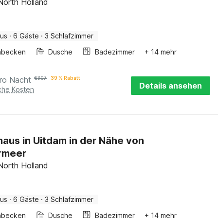
North Holland
aus
·
6 Gäste
·
3 Schlafzimmer
hbecken
Dusche
Badezimmer
+ 14 mehr
ro Nacht
€
307
39 % Rabatt
Details ansehen
iche Kosten
haus in Uitdam in der Nähe von
rmeer
North Holland
aus
·
6 Gäste
·
3 Schlafzimmer
hbecken
Dusche
Badezimmer
+ 14 mehr