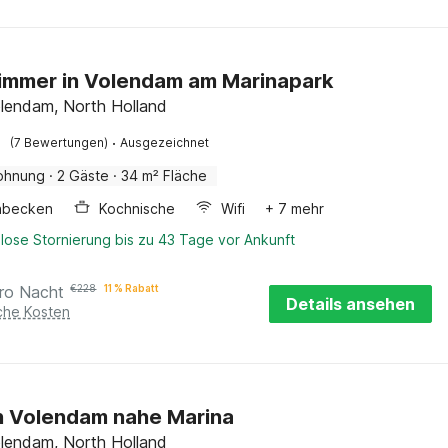
immer in Volendam am Marinapark
lendam, North Holland
·
(7 Bewertungen)
Ausgezeichnet
ohnung
·
2 Gäste
·
34 m² Fläche
hbecken
Kochnische
Wifi
+ 7 mehr
lose Stornierung bis zu 43 Tage vor Ankunft
ro Nacht
€
228
11 % Rabatt
Details ansehen
iche Kosten
n Volendam nahe Marina
lendam, North Holland