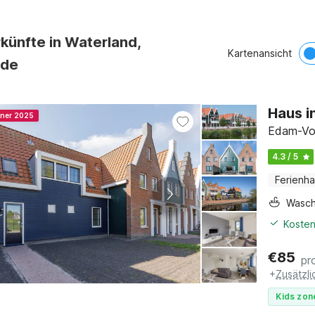
künfte in Waterland,
Kartenansicht
nde
Haus i
nner 2025
Edam-Vo
4.3 / 5
Ferienh
Wasc
Kosten
€
85
pr
+
Zusätzl
Kids zon