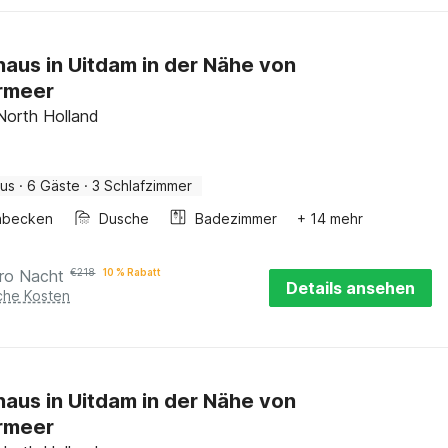
haus in Uitdam in der Nähe von
rmeer
North Holland
aus
·
6 Gäste
·
3 Schlafzimmer
hbecken
Dusche
Badezimmer
+ 14 mehr
ro Nacht
€
218
10 % Rabatt
Details ansehen
iche Kosten
haus in Uitdam in der Nähe von
rmeer