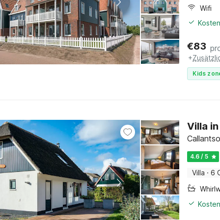
Wifi
Kosten
€
83
pr
+
Zusätzl
Kids zon
Villa 
Callants
4.6 / 5
Villa
·
6 
Whirl
Kosten