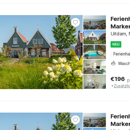
Ferien
Marke
Uitdam, 
NEU
Ferienh
Wasc
€
196
p
+
Zusätzl
Ferien
Marke