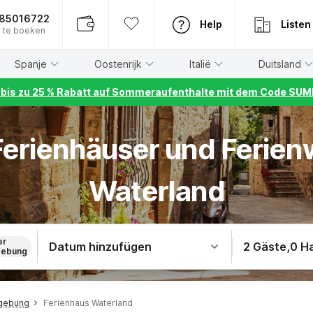
885016722
Help
Listen
 te boeken
Spanje
Oostenrijk
Italië
Duitsland
r bis zu 25 % Rabatt auf Sommeraufenthalte mit dem Code S
 Ferienhäuser und Ferie
Waterland
er
Datum hinzufügen
2 Gäste
,
0 H
ebung
mgebung
Ferienhaus Waterland