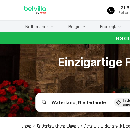
WIZARD MEMBER
+31 
Bel om
Netherlands
België
Frankrijk
Hol di
Einzigartige
In d
umg
Home
Ferienhaus Niederlande
Ferienhaus Noordwijk U