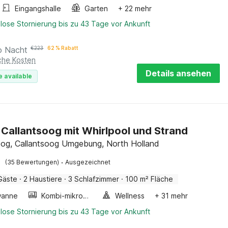
Eingangshalle
Garten
+ 22 mehr
lose Stornierung bis zu 43 Tage vor Ankunft
o Nacht
€
223
62 % Rabatt
iche Kosten
Details ansehen
e available
in Callantsoog mit Whirlpool und Strand
oog, Callantsoog Umgebung, North Holland
·
(35 Bewertungen)
Ausgezeichnet
Gäste
·
2 Haustiere
·
3 Schlafzimmer
·
100 m² Fläche
wanne
Kombi-mikrowelle
Wellness
+ 31 mehr
lose Stornierung bis zu 43 Tage vor Ankunft