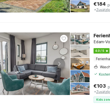
€
184
p
+
Zusätzl
Ferien
Edam-Vo
4.0 / 5
Ferienh
Wasc
Kosten
€
103
p
+
Zusätzl
Kids zon