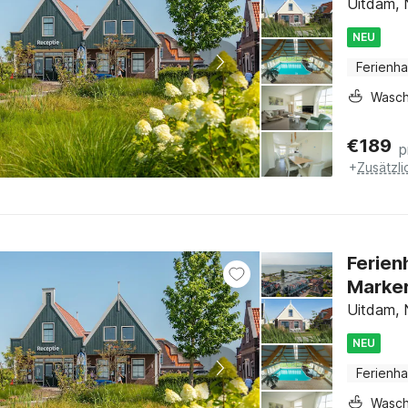
Uitdam, 
NEU
Ferienh
Wasc
€
189
p
+
Zusätzl
Ferien
Marke
Uitdam, 
NEU
Ferienh
Wasc