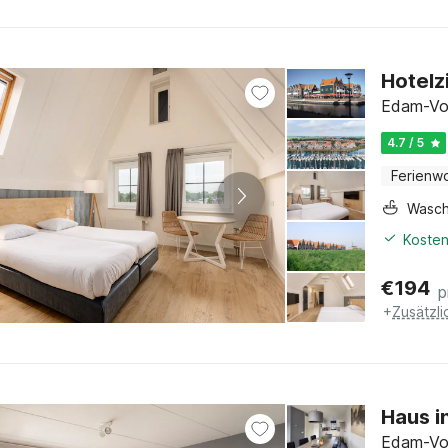
Hotelz
Edam-Vo
4.7 / 5
Ferienw
Wasc
Kosten
€
194
p
+
Zusätzl
Haus i
Edam-Vo