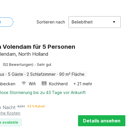
Sortieren nach
Beliebtheit
n Volendam für 5 Personen
lendam, North Holland
·
(52 Bewertungen)
Sehr gut
aus
·
5 Gäste
·
2 Schlafzimmer
·
90 m² Fläche
hbecken
Wifi
Kochherd
+ 21 mehr
lose Stornierung bis zu 43 Tage vor Ankunft
o Nacht
€
234
63 % Rabatt
iche Kosten
Details ansehen
e available