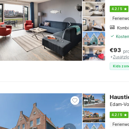
4.2 / 5
Ferienw
Kosten
€
93
pr
+
Zusätzl
Kids zon
Hausti
Edam-Vo
4.2 / 5
Ferienw