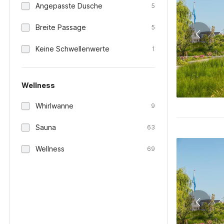
Angepasste Dusche
5
Breite Passage
5
Keine Schwellenwerte
1
Wellness
Whirlwanne
9
Sauna
63
Wellness
69