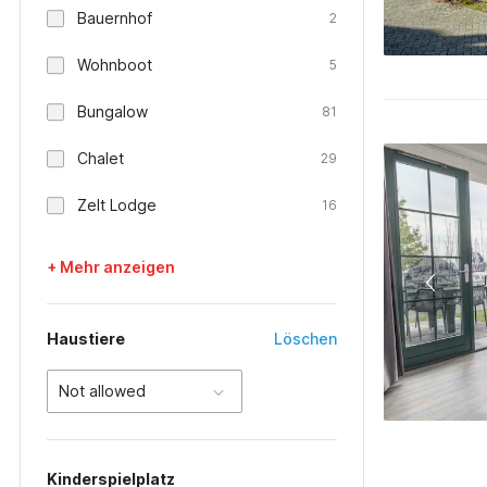
Bauernhof
2
Wohnboot
5
Bungalow
81
Chalet
29
Zelt Lodge
16
+ Mehr anzeigen
Haustiere
Löschen
Not allowed
Kinderspielplatz