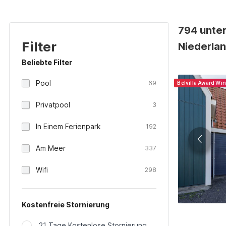
794 unter
Filter
Niederla
Beliebte Filter
Pool
69
Belvilla Award Wi
Privatpool
3
In Einem Ferienpark
192
Am Meer
337
Wifi
298
Kostenfreie Stornierung
21 Tage Kostenlose Stornierung