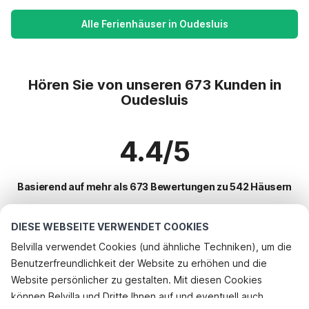
Alle Ferienhäuser in Oudesluis
Hören Sie von unseren 673 Kunden in
Oudesluis
4.4/5
Basierend auf mehr als 673 Bewertungen zu 542 Häusern
DIESE WEBSEITE VERWENDET COOKIES
Beliebteste Reiseziele für Urlaub
Belvilla verwendet Cookies (und ähnliche Techniken), um die
Benutzerfreundlichkeit der Website zu erhöhen und die
Top-Städte mit Top-Annehmlichkeiten für den Urlaub
Telefonisch buchen
Website persönlicher zu gestalten. Mit diesen Cookies
Urlaub mit Hund - Haustierfreundliche Ferienunterkünfte kreileroord
können Belvilla und Dritte Ihnen auf und eventuell auch
Beliebte Ausstattungen für Urlaub in Oudesluis