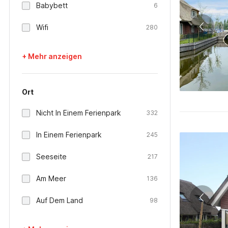
Babybett
6
Wifi
280
+ Mehr anzeigen
Ort
Nicht In Einem Ferienpark
332
In Einem Ferienpark
245
Seeseite
217
Am Meer
136
Auf Dem Land
98