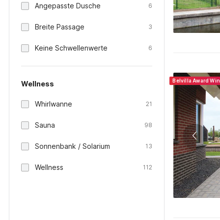
Angepasste Dusche
6
Breite Passage
3
Keine Schwellenwerte
6
Belvilla Award Wi
Wellness
Whirlwanne
21
Sauna
98
Sonnenbank / Solarium
13
Wellness
112