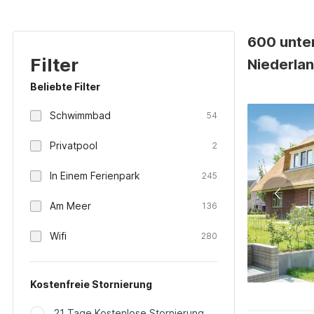
600 unter
Filter
Niederla
Beliebte Filter
Schwimmbad
54
Privatpool
2
In Einem Ferienpark
245
Am Meer
136
Wifi
280
Kostenfreie Stornierung
21 Tage Kostenlose Stornierung