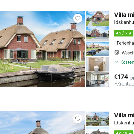
Villa 
Idskenhu
4.2 / 5
Ferienh
Kosten
€
174
p
+
Zusätzl
Villa 
Idskenhu
4.0 / 5