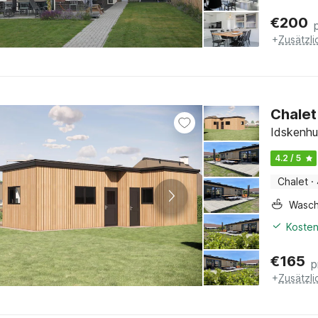
€
200
+
Zusätzl
Chalet
Idskenhu
4.2 / 5
Chalet
·
Wasc
Kosten
€
165
p
+
Zusätzl