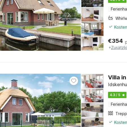
Ferienh
Whirl
Kosten
€
354
+
Zusätzl
Villa i
Idskenhu
4.3 / 5
Ferienh
Kosten