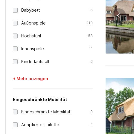
Babybett
6
Außenspiele
119
Hochstuhl
58
Innenspiele
11
Kinderlaufstall
6
+ Mehr anzeigen
Eingeschränkte Mobilität
Eingeschränkte Mobilität
9
Adaptierte Toilette
4