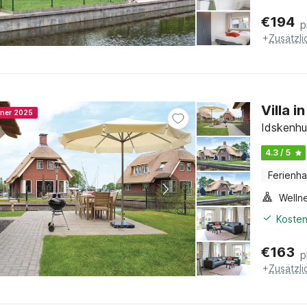
€
194
p
+
Zusätzl
Villa 
nner 2025
Idskenhu
4.3 / 5
Ferienh
Welln
Kosten
€
163
p
+
Zusätzl