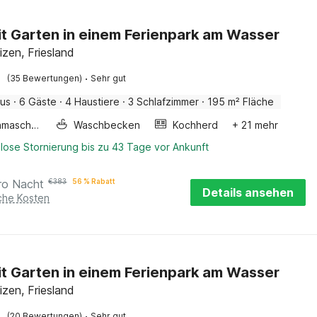
mit Garten in einem Ferienpark am Wasser
izen, Friesland
·
(35 Bewertungen)
Sehr gut
aus
·
6 Gäste
·
4 Haustiere
·
3 Schlafzimmer
·
195 m² Fläche
Waschmaschine
Waschbecken
Kochherd
+ 21 mehr
lose Stornierung bis zu 43 Tage vor Ankunft
ro Nacht
€
383
56 % Rabatt
Details ansehen
iche Kosten
mit Garten in einem Ferienpark am Wasser
izen, Friesland
·
(20 Bewertungen)
Sehr gut