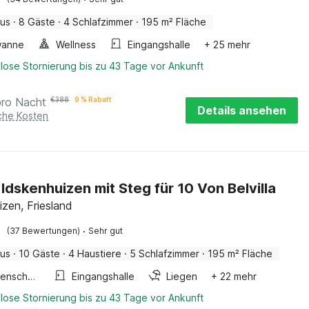
aus
·
8 Gäste
·
4 Schlafzimmer
·
195 m² Fläche
wanne
Wellness
Eingangshalle
+ 25 mehr
lose Stornierung bis zu 43 Tage vor Ankunft
pro Nacht
€
388
9 % Rabatt
Details ansehen
iche Kosten
n Idskenhuizen mit Steg für 10 Von Belvilla
izen, Friesland
·
(37 Bewertungen)
Sehr gut
aus
·
10 Gäste
·
4 Haustiere
·
5 Schlafzimmer
·
195 m² Fläche
Treppenschutzgitter
Eingangshalle
Liegen
+ 22 mehr
lose Stornierung bis zu 43 Tage vor Ankunft