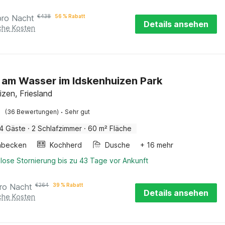
pro Nacht
€
438
56 % Rabatt
Details ansehen
iche Kosten
 am Wasser im Idskenhuizen Park
izen, Friesland
·
(36 Bewertungen)
Sehr gut
4 Gäste
·
2 Schlafzimmer
·
60 m² Fläche
hbecken
Kochherd
Dusche
+ 16 mehr
lose Stornierung bis zu 43 Tage vor Ankunft
ro Nacht
€
264
39 % Rabatt
Details ansehen
iche Kosten