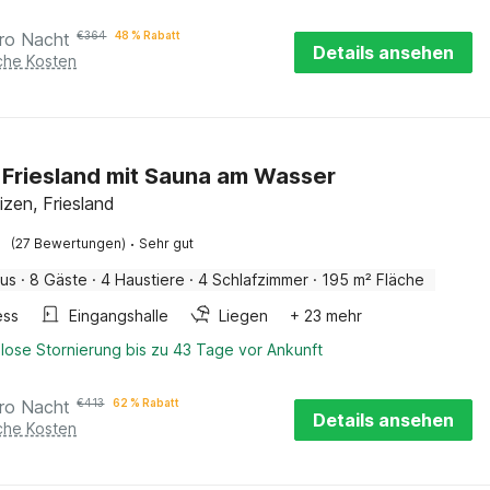
ro Nacht
€
364
48 % Rabatt
Details ansehen
iche Kosten
in Friesland mit Sauna am Wasser
izen, Friesland
·
(27 Bewertungen)
Sehr gut
aus
·
8 Gäste
·
4 Haustiere
·
4 Schlafzimmer
·
195 m² Fläche
ess
Eingangshalle
Liegen
+ 23 mehr
lose Stornierung bis zu 43 Tage vor Ankunft
ro Nacht
€
413
62 % Rabatt
Details ansehen
iche Kosten