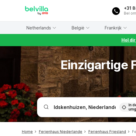
WIZARD MEMBER
+31 
Bel om
Netherlands
België
Frankrijk
Hol di
Einzigartige
In d
umg
Home
Ferienhaus Niederlande
Ferienhaus Friesland
Fe