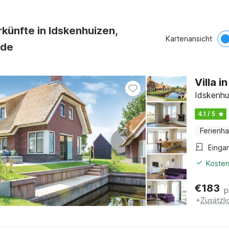
künfte in Idskenhuizen,
Kartenansicht
nde
Villa i
Idskenhu
4.1 / 5
Ferienh
Einga
Kosten
€
183
p
+
Zusätzl