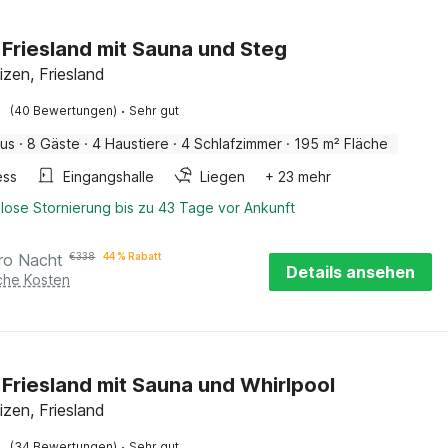
in Friesland mit Sauna und Steg
izen, Friesland
·
(40 Bewertungen)
Sehr gut
aus
·
8 Gäste
·
4 Haustiere
·
4 Schlafzimmer
·
195 m² Fläche
ess
Eingangshalle
Liegen
+ 23 mehr
lose Stornierung bis zu 43 Tage vor Ankunft
ro Nacht
€
338
44 % Rabatt
Details ansehen
iche Kosten
in Friesland mit Sauna und Whirlpool
izen, Friesland
·
(34 Bewertungen)
Sehr gut