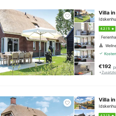
Villa 
Idskenhu
4.2 / 5
Ferienh
Welln
Kosten
€
192
p
+
Zusätzl
Villa 
Idskenhu
4.2 / 5