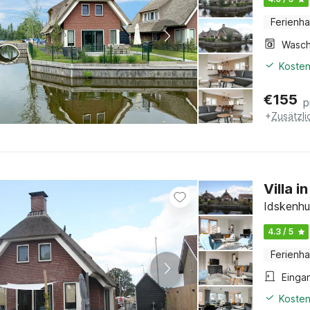
Ferienh
Kosten
€
155
p
+
Zusätzl
Villa i
Idskenhu
4.3 / 5
Ferienh
Einga
Kosten