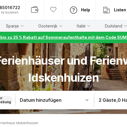
885016722
Help
Listen
 te boeken
Spanje
Oostenrijk
Italië
Duitsland
r bis zu 25 % Rabatt auf Sommeraufenthalte mit dem Code S
 Ferienhäuser und Ferie
Idskenhuizen
er
Datum hinzufügen
2 Gäste
,
0 H
ebung
rienhaus Idskenhuizen