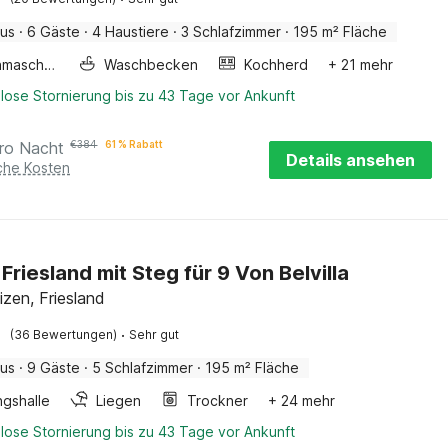
aus
·
6 Gäste
·
4 Haustiere
·
3 Schlafzimmer
·
195 m² Fläche
Waschmaschine
Waschbecken
Kochherd
+ 21 mehr
lose Stornierung bis zu 43 Tage vor Ankunft
ro Nacht
€
384
61 % Rabatt
Details ansehen
iche Kosten
n Friesland mit Steg für 9 Von Belvilla
izen, Friesland
·
(36 Bewertungen)
Sehr gut
aus
·
9 Gäste
·
5 Schlafzimmer
·
195 m² Fläche
ngshalle
Liegen
Trockner
+ 24 mehr
lose Stornierung bis zu 43 Tage vor Ankunft