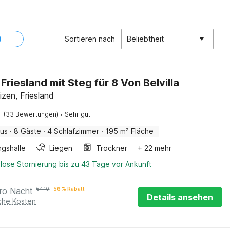
Sortieren nach
Beliebtheit
n Friesland mit Steg für 8 Von Belvilla
izen, Friesland
·
(33 Bewertungen)
Sehr gut
aus
·
8 Gäste
·
4 Schlafzimmer
·
195 m² Fläche
ngshalle
Liegen
Trockner
+ 22 mehr
lose Stornierung bis zu 43 Tage vor Ankunft
ro Nacht
€
410
56 % Rabatt
Details ansehen
iche Kosten