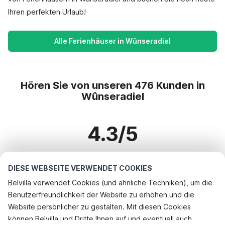
Ihren perfekten Urlaub!
Alle Ferienhäuser in Wûnseradiel
Hören Sie von unseren 476 Kunden in
Wûnseradiel
4.3/5
Basierend auf mehr als 476 Bewertungen zu 291 Häusern
DIESE WEBSEITE VERWENDET COOKIES
Belvilla verwendet Cookies (und ähnliche Techniken), um die
Benutzerfreundlichkeit der Website zu erhöhen und die
Beliebteste Reiseziele für Urlaub
Website persönlicher zu gestalten. Mit diesen Cookies
können Belvilla und Dritte Ihnen auf und eventuell auch
Top-Städte mit Top-Annehmlichkeiten für den Urlaub