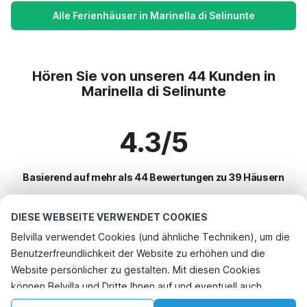
Alle Ferienhäuser in Marinella di Selinunte
Hören Sie von unseren 44 Kunden in
Marinella di Selinunte
4.3/5
Basierend auf mehr als 44 Bewertungen zu 39 Häusern
DIESE WEBSEITE VERWENDET COOKIES
Beliebteste Reiseziele für Urlaub
Belvilla verwendet Cookies (und ähnliche Techniken), um die
Benutzerfreundlichkeit der Website zu erhöhen und die
Top-Städte mit Top-Annehmlichkeiten für den Urlaub
Website persönlicher zu gestalten. Mit diesen Cookies
Kinderfreundliche Ferienunterkünfte villa-di-santalessio
können Belvilla und Dritte Ihnen auf und eventuell auch
Beliebte Ausstattungen für Urlaub in Marinella-di-selinunte
Kinderfreundliche Ferienunterkünfte grotte-cavalieri
außerhalb unserer Website folgen, um Werbung Ihren