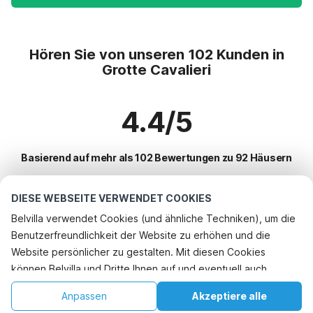
Hören Sie von unseren 102 Kunden in
Grotte Cavalieri
4.4/5
Basierend auf mehr als 102 Bewertungen zu 92 Häusern
DIESE WEBSEITE VERWENDET COOKIES
Beliebteste Reiseziele für Urlaub
Belvilla verwendet Cookies (und ähnliche Techniken), um die
Benutzerfreundlichkeit der Website zu erhöhen und die
Top-Städte mit Top-Annehmlichkeiten für den Urlaub
Website persönlicher zu gestalten. Mit diesen Cookies
Kinderfreundliche Ferienunterkünfte villa-di-santalessio
können Belvilla und Dritte Ihnen auf und eventuell auch
Beliebte Ausstattungen für Urlaub in Grotte-cavalieri
Kinderfreundliche Ferienunterkünfte grotte-cavalieri
außerhalb unserer Website folgen, um Werbung Ihren
Kinderfreundliche Ferienunterkünfte
Anpassen
Akzeptiere alle
Beliebte Städte für den Urlaub in Sizilien
Interessen anzupassen und das Teilen von Informationen über
Urlaub mit Hund - Haustierfreundliche Ferienunterkünfte le-vecchie-
Ferienhaus mit Schwimmbad
Startseite
Wunschliste
Buchungen
Konto