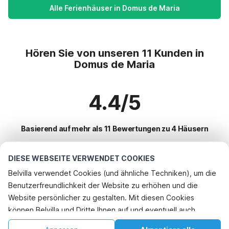
Alle Ferienhäuser in Domus de Maria
Hören Sie von unseren 11 Kunden in
Domus de Maria
4.4/5
Basierend auf mehr als 11 Bewertungen zu 4 Häusern
DIESE WEBSEITE VERWENDET COOKIES
Beliebteste Reiseziele für Urlaub
Belvilla verwendet Cookies (und ähnliche Techniken), um die
Benutzerfreundlichkeit der Website zu erhöhen und die
Top-Städte mit Top-Annehmlichkeiten für den Urlaub
Website persönlicher zu gestalten. Mit diesen Cookies
Kinderfreundliche Ferienunterkünfte santa-teresa-gallura
können Belvilla und Dritte Ihnen auf und eventuell auch
Beliebte Ausstattungen für Urlaub in Domus-de-maria
Kinderfreundliche Ferienunterkünfte pula
außerhalb unserer Website folgen, um Werbung Ihren
Ferienwohnungen