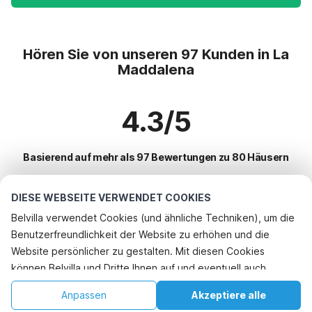
Hören Sie von unseren 97 Kunden in La
Maddalena
4.3/5
Basierend auf mehr als 97 Bewertungen zu 80 Häusern
DIESE WEBSEITE VERWENDET COOKIES
Beliebteste Reiseziele für Urlaub
Belvilla verwendet Cookies (und ähnliche Techniken), um die
Benutzerfreundlichkeit der Website zu erhöhen und die
Top-Städte mit Top-Annehmlichkeiten für den Urlaub
Website persönlicher zu gestalten. Mit diesen Cookies
Kinderfreundliche Ferienunterkünfte santa-teresa-gallura
können Belvilla und Dritte Ihnen auf und eventuell auch
Beliebte Ausstattungen für Urlaub in La-maddalena
Kinderfreundliche Ferienunterkünfte pula
außerhalb unserer Website folgen, um Werbung Ihren
Urlaub mit Hund - Haustierfreundliche Ferienunterkünfte
Anpassen
Akzeptiere alle
Beliebte Städte für den Urlaub in Sardinien
Interessen anzupassen und das Teilen von Informationen über
Urlaub mit Hund - Haustierfreundliche Ferienunterkünfte arzachena
Kinderfreundliche Ferienunterkünfte
Startseite
Wunschliste
Buchungen
Konto