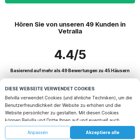
Hören Sie von unseren 49 Kunden in
Vetralla
4.4/5
Basierend auf mehr als 49 Bewertungen zu 45 Häusern
DIESE WEBSEITE VERWENDET COOKIES
Beliebteste Reiseziele für Urlaub
Belvilla verwendet Cookies (und ähnliche Techniken), um die
Benutzerfreundlichkeit der Website zu erhöhen und die
Top-Städte mit Top-Annehmlichkeiten für den Urlaub
Website persönlicher zu gestalten. Mit diesen Cookies
Kinderfreundliche Ferienunterkünfte montopoli-in-sabina
können Belvilla und Dritte Ihnen auf und eventuell auch
Beliebte Ausstattungen für Urlaub in Vetralla
Kinderfreundliche Ferienunterkünfte montopoli-in-sabina
außerhalb unserer Website folgen, um Werbung Ihren
Kinderfreundliche Ferienunterkünfte
Anpassen
Akzeptiere alle
Beliebte Städte für den Urlaub in Rom-latium
Interessen anzupassen und das Teilen von Informationen über
Kinderfreundliche Ferienunterkünfte proceno
Ferienhaus mit Schwimmbad
Startseite
Wunschliste
Buchungen
Konto