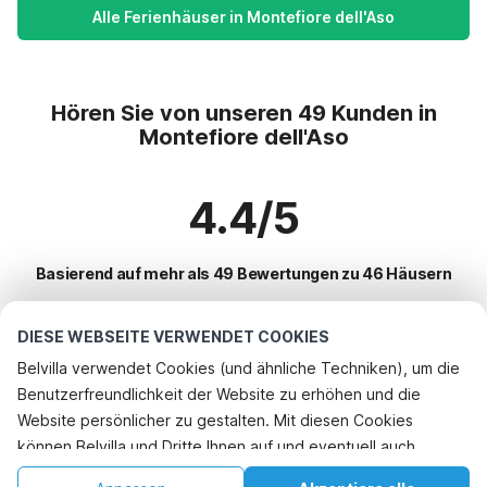
Alle Ferienhäuser in Montefiore dell'Aso
Hören Sie von unseren 49 Kunden in
Montefiore dell'Aso
4.4/5
Basierend auf mehr als 49 Bewertungen zu 46 Häusern
DIESE WEBSEITE VERWENDET COOKIES
Beliebteste Reiseziele für Urlaub
Belvilla verwendet Cookies (und ähnliche Techniken), um die
Benutzerfreundlichkeit der Website zu erhöhen und die
Top-Städte mit Top-Annehmlichkeiten für den Urlaub
Website persönlicher zu gestalten. Mit diesen Cookies
Kinderfreundliche Ferienunterkünfte san-savino
können Belvilla und Dritte Ihnen auf und eventuell auch
Beliebte Ausstattungen für Urlaub in Montefiore-dellaso
Kinderfreundliche Ferienunterkünfte apecchio
außerhalb unserer Website folgen, um Werbung Ihren
Ferienhaus mit Schwimmbad