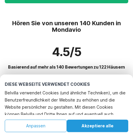
Hören Sie von unseren 140 Kunden in
Mondavio
4.5/5
Basierend auf mehr als 140 Bewertungen zu 122 Häusern
DIESE WEBSEITE VERWENDET COOKIES
Beliebteste Reiseziele für Urlaub
Belvilla verwendet Cookies (und ähnliche Techniken), um die
Benutzerfreundlichkeit der Website zu erhöhen und die
Top-Städte mit Top-Annehmlichkeiten für den Urlaub
Website persönlicher zu gestalten. Mit diesen Cookies
Kinderfreundliche Ferienunterkünfte san-savino
können Belvilla und Dritte Ihnen auf und eventuell auch
Beliebte Ausstattungen für Urlaub in Mondavio
Kinderfreundliche Ferienunterkünfte apecchio
außerhalb unserer Website folgen, um Werbung Ihren
Kinderfreundliche Ferienunterkünfte
Anpassen
Akzeptiere alle
Beliebte Städte für den Urlaub in Marken
Interessen anzupassen und das Teilen von Informationen über
Kinderfreundliche Ferienunterkünfte borgo-pace
Ferienhaus mit Schwimmbad
Startseite
Wunschliste
Buchungen
Konto