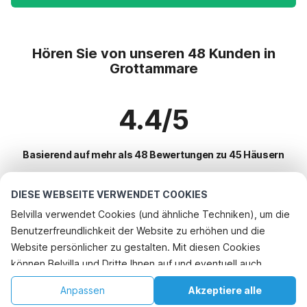
Hören Sie von unseren 48 Kunden in
Grottammare
4.4/5
Basierend auf mehr als 48 Bewertungen zu 45 Häusern
DIESE WEBSEITE VERWENDET COOKIES
Beliebteste Reiseziele für Urlaub
Belvilla verwendet Cookies (und ähnliche Techniken), um die
Benutzerfreundlichkeit der Website zu erhöhen und die
Top-Städte mit Top-Annehmlichkeiten für den Urlaub
Website persönlicher zu gestalten. Mit diesen Cookies
Kinderfreundliche Ferienunterkünfte san-savino
können Belvilla und Dritte Ihnen auf und eventuell auch
Beliebte Ausstattungen für Urlaub in Grottammare
Kinderfreundliche Ferienunterkünfte apecchio
außerhalb unserer Website folgen, um Werbung Ihren
Ferienhaus mit Schwimmbad
Anpassen
Akzeptiere alle
Beliebte Städte für den Urlaub in Marken
Interessen anzupassen und das Teilen von Informationen über
Kinderfreundliche Ferienunterkünfte borgo-pace
Kinderfreundliche Ferienunterkünfte
Startseite
Wunschliste
Buchungen
Konto