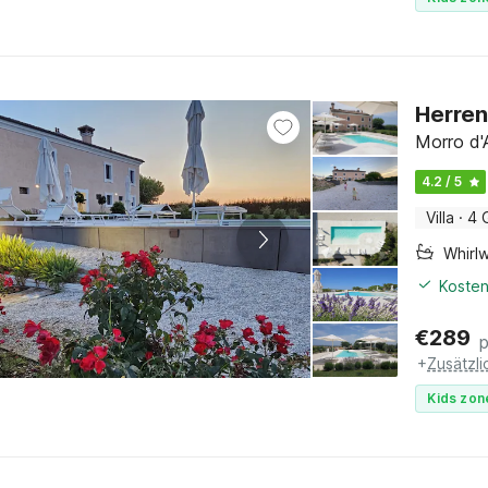
Herren
Morro d'
4.2 / 5
Villa
·
4 
Whirl
Kosten
€
289
+
Zusätzl
Kids zon