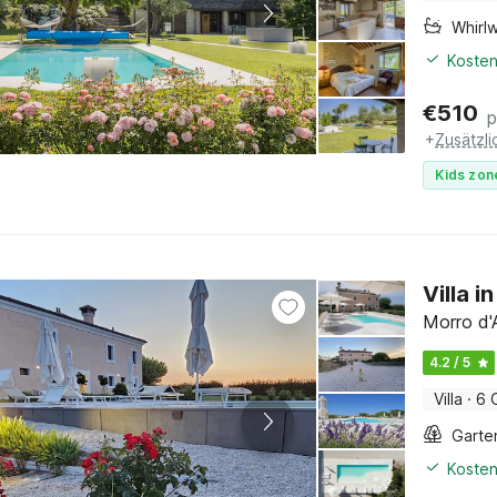
Whirl
Kosten
€
510
p
+
Zusätzl
Kids zon
Villa 
Morro d'
4.2 / 5
Villa
·
6 
Garte
Kosten