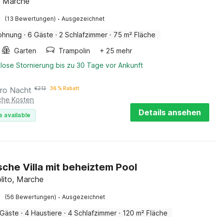
, Marche
·
(13 Bewertungen)
Ausgezeichnet
ohnung
·
6 Gäste
·
2 Schlafzimmer
·
75 m² Fläche
Garten
Trampolin
+ 25 mehr
lose Stornierung bis zu 30 Tage vor Ankunft
ro Nacht
€
213
36 % Rabatt
iche Kosten
Details ansehen
e available
sche Villa mit beheiztem Pool
olito, Marche
·
(56 Bewertungen)
Ausgezeichnet
 Gäste
·
4 Haustiere
·
4 Schlafzimmer
·
120 m² Fläche