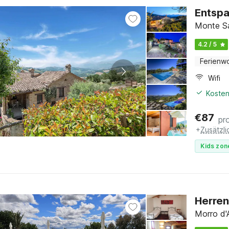
Entspa
Monte S
4.2 / 5
Ferienw
Wifi
Kosten
€
87
pr
+
Zusätzl
Kids zon
Herren
Morro d'