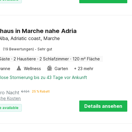
haus in Marche nahe Adria
Alba, Adriatic coast, Marche
·
(19 Bewertungen)
Sehr gut
Gäste
·
2 Haustiere
·
2 Schlafzimmer
·
120 m² Fläche
wanne
Wellness
Garten
+ 23 mehr
lose Stornierung bis zu 43 Tage vor Ankunft
pro Nacht
€
404
25 % Rabatt
iche Kosten
Details ansehen
e available