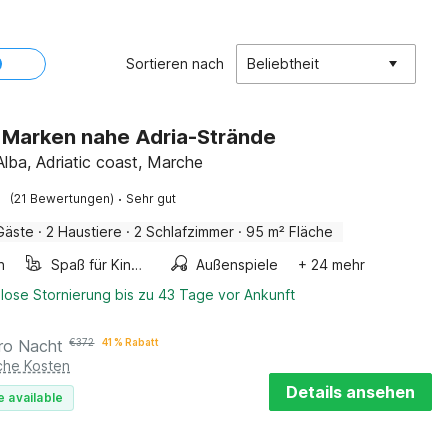
Sortieren nach
Beliebtheit
in Marken nahe Adria-Strände
Alba, Adriatic coast, Marche
·
(21 Bewertungen)
Sehr gut
Gäste
·
2 Haustiere
·
2 Schlafzimmer
·
95 m² Fläche
n
Spaß für Kinder
Außenspiele
+ 24 mehr
lose Stornierung bis zu 43 Tage vor Ankunft
ro Nacht
€
372
41 % Rabatt
iche Kosten
Details ansehen
e available