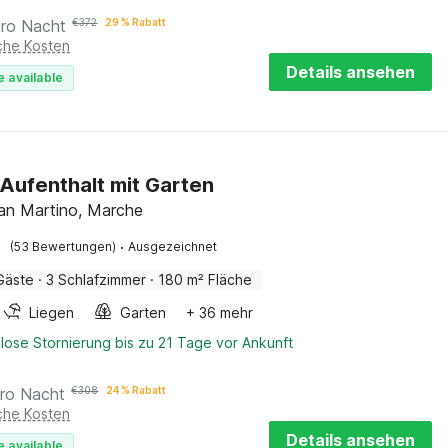
pro Nacht
€
372
29 % Rabatt
iche Kosten
Details ansehen
e available
Aufenthalt mit Garten
an Martino, Marche
·
(53 Bewertungen)
Ausgezeichnet
Gäste
·
3 Schlafzimmer
·
180 m² Fläche
Liegen
Garten
+ 36 mehr
lose Stornierung bis zu 21 Tage vor Ankunft
ro Nacht
€
308
24 % Rabatt
iche Kosten
Details ansehen
e available