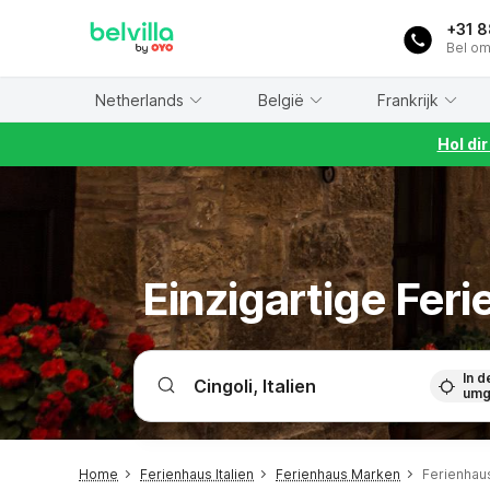
WIZARD MEMBER
+31 
Bel om
Netherlands
België
Frankrijk
Hol di
Einzigartige Fer
In d
umg
Home
Ferienhaus Italien
Ferienhaus Marken
Ferienhaus