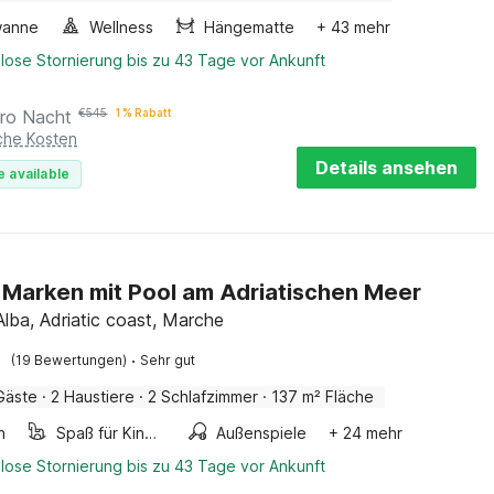
wanne
Wellness
Hängematte
+ 43 mehr
lose Stornierung bis zu 43 Tage vor Ankunft
ro Nacht
€
545
1 % Rabatt
iche Kosten
Details ansehen
e available
in Marken mit Pool am Adriatischen Meer
Alba, Adriatic coast, Marche
·
(19 Bewertungen)
Sehr gut
Gäste
·
2 Haustiere
·
2 Schlafzimmer
·
137 m² Fläche
n
Spaß für Kinder
Außenspiele
+ 24 mehr
lose Stornierung bis zu 43 Tage vor Ankunft