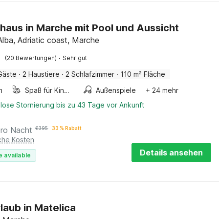
haus in Marche mit Pool und Aussicht
Alba, Adriatic coast, Marche
·
(20 Bewertungen)
Sehr gut
Gäste
·
2 Haustiere
·
2 Schlafzimmer
·
110 m² Fläche
n
Spaß für Kinder
Außenspiele
+ 24 mehr
lose Stornierung bis zu 43 Tage vor Ankunft
pro Nacht
€
395
33 % Rabatt
iche Kosten
Details ansehen
e available
laub in Matelica