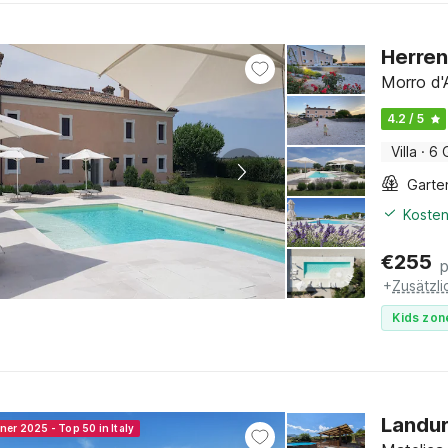
Herren
Morro d'
4.2 / 5
Villa
·
6 
Garte
Kosten
€
255
+
Zusätzl
Kids zon
Landur
ner 2025 - Top 50 in Italy