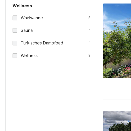
Wellness
Whirlwanne
8
Sauna
1
Türkisches Dampfbad
1
Wellness
8