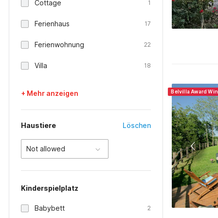
Cottage
1
Ferienhaus
17
Ferienwohnung
22
Villa
18
Belvilla Award Win
+ Mehr anzeigen
Haustiere
Löschen
Not allowed
Kinderspielplatz
Babybett
2