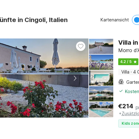
nfte in Cingoli, Italien
Kartenansicht
Villa 
Morro d'
4.2 / 5
Villa
·
4 
Garte
Kosten
€
214
p
+
Zusätzl
Kids zon