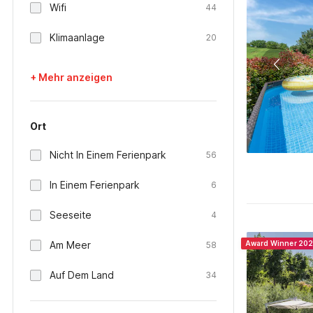
Wifi
44
Klimaanlage
20
+ Mehr anzeigen
Ort
Nicht In Einem Ferienpark
56
In Einem Ferienpark
6
Seeseite
4
Am Meer
Award Winner 20
58
Auf Dem Land
34