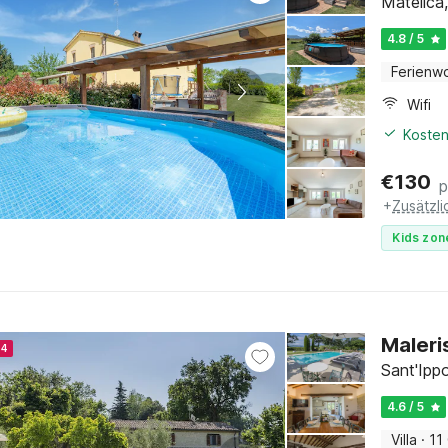
Matelica
4.8 / 5
Ferienw
Wifi
Kosten
€
130
p
+
Zusätzl
Kids zon
Maleri
24
Sant'Ipp
4.6 / 5
Villa
·
11