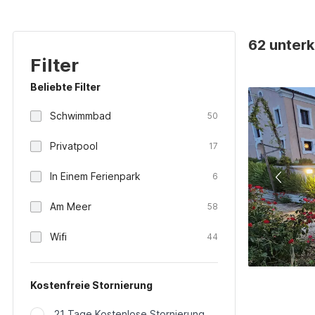
62 unterkü
Filter
Beliebte Filter
Schwimmbad
50
Privatpool
17
In Einem Ferienpark
6
Am Meer
58
Wifi
44
Kostenfreie Stornierung
21 Tage Kostenlose Stornierung