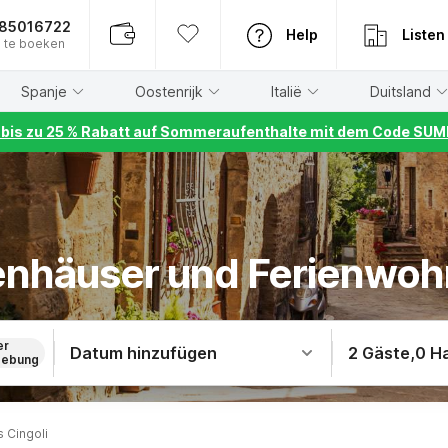
885016722
Help
Listen
 te boeken
Spanje
Oostenrijk
Italië
Duitsland
r bis zu 25 % Rabatt auf Sommeraufenthalte mit dem Code S
ienhäuser und Ferienwoh
er
Datum hinzufügen
2 Gäste
,
0 H
ebung
 Cingoli