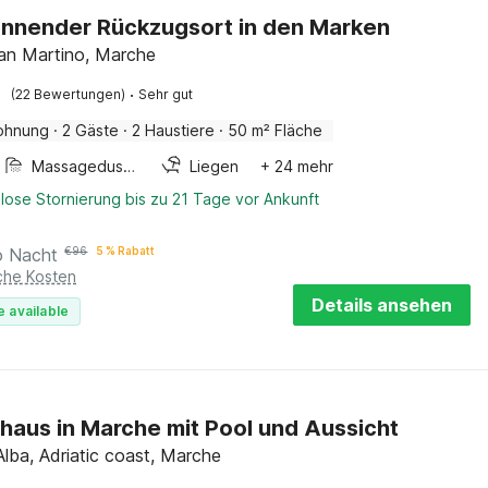
nnender Rückzugsort in den Marken
an Martino, Marche
·
(22 Bewertungen)
Sehr gut
ohnung
·
2 Gäste
·
2 Haustiere
·
50 m² Fläche
Massagedusche
Liegen
+ 24 mehr
lose Stornierung bis zu 21 Tage vor Ankunft
o Nacht
€
96
5 % Rabatt
iche Kosten
Details ansehen
e available
haus in Marche mit Pool und Aussicht
Alba, Adriatic coast, Marche