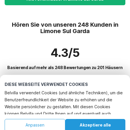
Hören Sie von unseren 248 Kunden in
Limone Sul Garda
4.3/5
Basierend auf mehr als 248 Bewertungen zu 201 Häusern
DIESE WEBSEITE VERWENDET COOKIES
Beliebteste Reiseziele für Urlaub
Belvilla verwendet Cookies (und ähnliche Techniken), um die
Benutzerfreundlichkeit der Website zu erhöhen und die
Top-Städte mit Top-Annehmlichkeiten für den Urlaub
Telefonisch buchen
Website persönlicher zu gestalten. Mit diesen Cookies
Ferienhaus auf einem Ferienpark aer
können Belvilla und Dritte Ihnen auf und eventuell auch
Beliebte Ausstattungen für Urlaub in Limone-sul-garda
Ferienhaus am See villaggio-sanghen
außerhalb unserer Website folgen, um Werbung Ihren
Ferienhaus am See
Anpassen
Akzeptiere alle
Beliebte Städte für den Urlaub in Lombardei
Interessen anzupassen und das Teilen von Informationen über
Ferienhaus am See crone