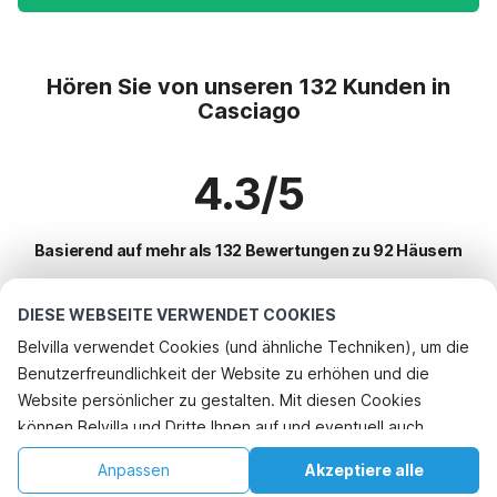
Hören Sie von unseren 132 Kunden in
Casciago
4.3/5
Basierend auf mehr als 132 Bewertungen zu 92 Häusern
DIESE WEBSEITE VERWENDET COOKIES
Beliebteste Reiseziele für Urlaub
Belvilla verwendet Cookies (und ähnliche Techniken), um die
Benutzerfreundlichkeit der Website zu erhöhen und die
Top-Städte mit Top-Annehmlichkeiten für den Urlaub
Telefonisch buchen
Website persönlicher zu gestalten. Mit diesen Cookies
Ferienhaus auf einem Ferienpark aer
können Belvilla und Dritte Ihnen auf und eventuell auch
Beliebte Ausstattungen für Urlaub in Casciago
Ferienhaus am See villaggio-sanghen
außerhalb unserer Website folgen, um Werbung Ihren
Ferienhaus am See
Anpassen
Akzeptiere alle
Beliebte Städte für den Urlaub in Lombardei
Interessen anzupassen und das Teilen von Informationen über
Ferienhaus am See crone
Ferienwohnungen
Startseite
Wunschliste
Buchungen
Konto