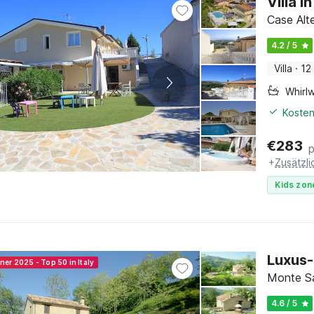
Villa 
Case Alt
4.2 / 5
Villa
·
12
Whirl
Kosten
€
283
+
Zusätzl
Kids zon
Luxus-
ner 2025 - Top 50 in Italy
Monte S
4.6 / 5