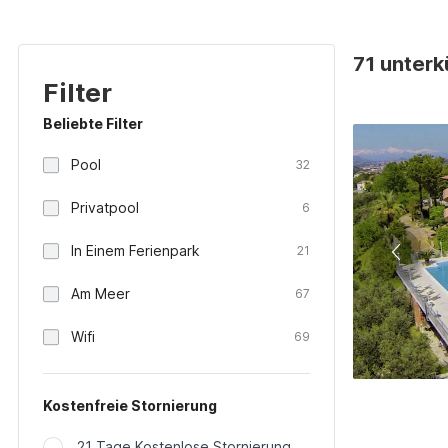
71 unterkü
Filter
Beliebte Filter
Pool
32
Privatpool
6
In Einem Ferienpark
21
Am Meer
67
Wifi
69
Kostenfreie Stornierung
21 Tage Kostenlose Stornierung