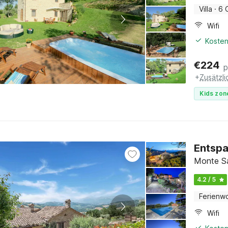
Villa
·
6 
Wifi
Kosten
€
224
p
+
Zusätzl
Kids zon
Entspa
Monte S
4.2 / 5
Ferienw
Wifi