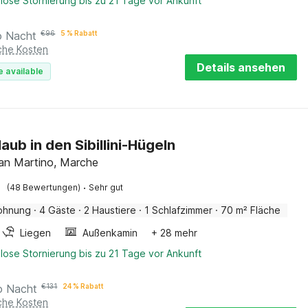
lose Stornierung bis zu 21 Tage vor Ankunft
o Nacht
€
96
5 % Rabatt
iche Kosten
Details ansehen
e available
aub in den Sibillini-Hügeln
an Martino, Marche
·
(48 Bewertungen)
Sehr gut
ohnung
·
4 Gäste
·
2 Haustiere
·
1 Schlafzimmer
·
70 m² Fläche
Liegen
Außenkamin
+ 28 mehr
lose Stornierung bis zu 21 Tage vor Ankunft
o Nacht
€
131
24 % Rabatt
iche Kosten