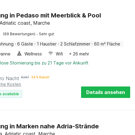
g in Pedaso mit Meerblick & Pool
Adriatic coast, Marche
·
(69 Bewertungen)
Sehr gut
ohnung
·
6 Gäste
·
1 Haustier
·
2 Schlafzimmer
·
60 m² Fläche
wanne
Wellness
Wifi
+ 26 mehr
lose Stornierung bis zu 21 Tage vor Ankunft
ro Nacht
€
297
54 % Rabatt
iche Kosten
Details ansehen
e available
g in Marken nahe Adria-Strände
, Adriatic coast, Marche