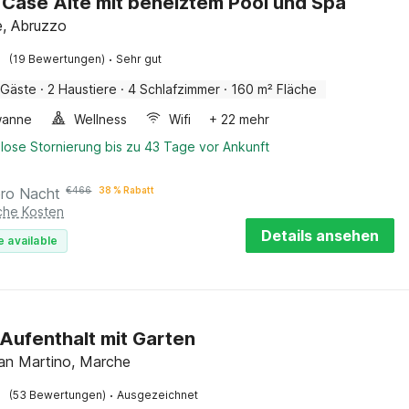
in Case Alte mit beheiztem Pool und Spa
e, Abruzzo
·
(19 Bewertungen)
Sehr gut
 Gäste
·
2 Haustiere
·
4 Schlafzimmer
·
160 m² Fläche
wanne
Wellness
Wifi
+ 22 mehr
lose Stornierung bis zu 43 Tage vor Ankunft
pro Nacht
€
466
38 % Rabatt
iche Kosten
Details ansehen
e available
Aufenthalt mit Garten
an Martino, Marche
·
(53 Bewertungen)
Ausgezeichnet