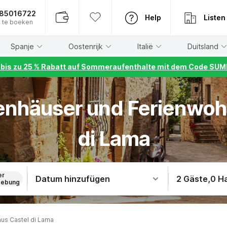
885016722
Help
Listen
 te boeken
Spanje
Oostenrijk
Italië
Duitsland
r bis zu 25 % Rabatt auf Sommeraufenthalte mit dem Code S
ienhäuser und Ferienwo
di Lama
er
Datum hinzufügen
2 Gäste
,
0 H
ebung
us Castel di Lama