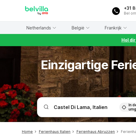
WIZARD MEMBER
+31 
Bel om
Netherlands
België
Frankrijk
Hol di
Einzigartige Fer
In d
umg
Home
Ferienhaus Italien
Ferienhaus Abruzzen
Ferienha