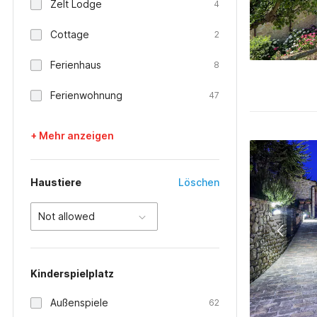
Zelt Lodge
4
Cottage
2
Ferienhaus
8
Ferienwohnung
47
+ Mehr anzeigen
Haustiere
Löschen
Not allowed
Kinderspielplatz
Außenspiele
62