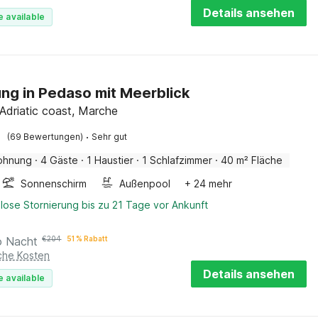
Details ansehen
e available
g in Pedaso mit Meerblick
Adriatic coast, Marche
·
(69 Bewertungen)
Sehr gut
ohnung
·
4 Gäste
·
1 Haustier
·
1 Schlafzimmer
·
40 m² Fläche
Sonnenschirm
Außenpool
+ 24 mehr
lose Stornierung bis zu 21 Tage vor Ankunft
o Nacht
€
204
51 % Rabatt
iche Kosten
Details ansehen
e available