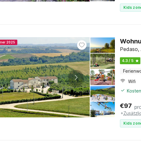
Kids zon
Wohnun
nner 2025
Pedaso, 
4.3 / 5
Ferienw
Wifi
Kosten
€
97
pr
+
Zusätzl
Kids zon