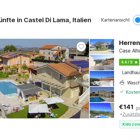
nfte in Castel Di Lama, Italien
Kartenansicht
Herren
Case Alt
4.4 / 5
Landhau
Wasc
Kosten
€
141
p
+
Zusätzl
Kids zon