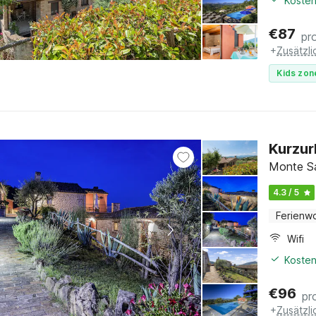
Kosten
€
87
pr
+
Zusätzl
Kids zon
Kurzurl
Monte S
4.3 / 5
Ferienw
Wifi
Kosten
€
96
pr
+
Zusätzl