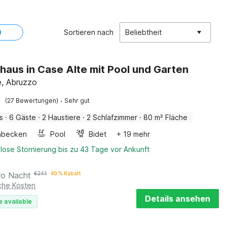
Sortieren nach
Beliebtheit
haus in Case Alte mit Pool und Garten
e, Abruzzo
·
(27 Bewertungen)
Sehr gut
s
·
6 Gäste
·
2 Haustiere
·
2 Schlafzimmer
·
80 m² Fläche
hbecken
Pool
Bidet
+ 19 mehr
lose Stornierung bis zu 43 Tage vor Ankunft
ro Nacht
€
241
40 % Rabatt
iche Kosten
Details ansehen
e available