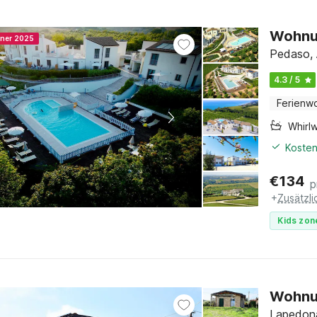
Wohnun
nner 2025
Pedaso, 
4.3 / 5
Ferienw
Whirl
Kosten
€
134
p
+
Zusätzl
Kids zon
Wohnun
Lapedona