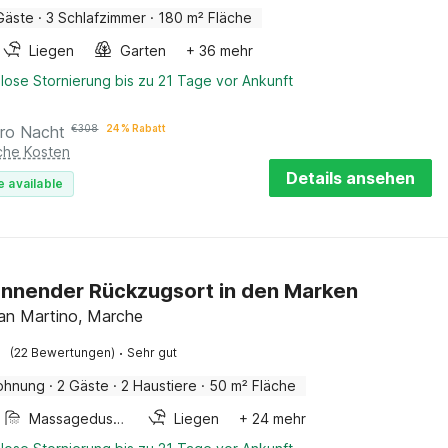
Gäste
·
3 Schlafzimmer
·
180 m² Fläche
Liegen
Garten
+ 36 mehr
lose Stornierung bis zu 21 Tage vor Ankunft
ro Nacht
€
308
24 % Rabatt
iche Kosten
Details ansehen
e available
nnender Rückzugsort in den Marken
an Martino, Marche
·
(22 Bewertungen)
Sehr gut
ohnung
·
2 Gäste
·
2 Haustiere
·
50 m² Fläche
Massagedusche
Liegen
+ 24 mehr