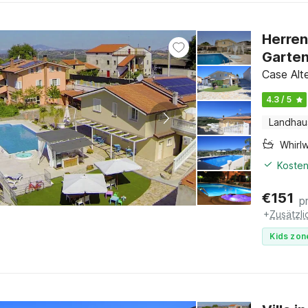
Herren
Garte
Case Alt
4.3 / 5
Landhau
Whirl
Kosten
€
151
p
+
Zusätzl
Kids zon