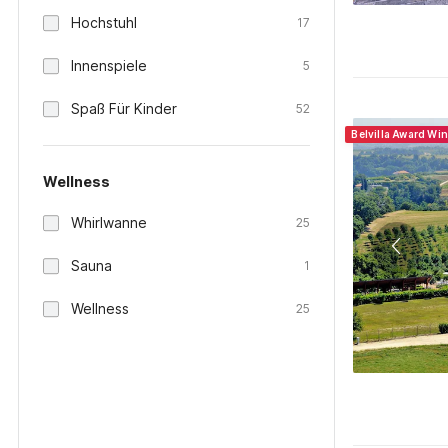
Hochstuhl
17
Innenspiele
5
Spaß Für Kinder
52
Belvilla Award Wi
Wellness
Whirlwanne
25
Sauna
1
Wellness
25