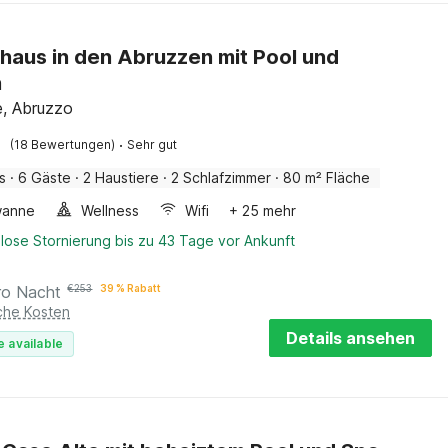
haus in den Abruzzen mit Pool und
n
e, Abruzzo
·
(18 Bewertungen)
Sehr gut
s
·
6 Gäste
·
2 Haustiere
·
2 Schlafzimmer
·
80 m² Fläche
wanne
Wellness
Wifi
+ 25 mehr
lose Stornierung bis zu 43 Tage vor Ankunft
ro Nacht
€
253
39 % Rabatt
iche Kosten
Details ansehen
e available