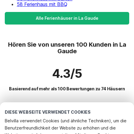
58 Ferienhaus mit BBQ
Alle Ferienhäuser in La Gaude
Hören Sie von unseren 100 Kunden in La
Gaude
4.3/5
Basierend auf mehr als 100 Bewertungen zu 74 Häusern
Beliebteste Reiseziele für Urlaub
DIESE WEBSEITE VERWENDET COOKIES
Belvilla verwendet Cookies (und ähnliche Techniken), um die
Top-Städte mit Top-Annehmlichkeiten für den Urlaub
Benutzerfreundlichkeit der Website zu erhöhen und die