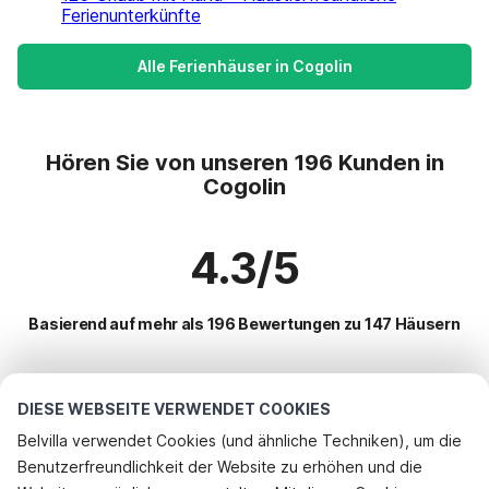
Ferienunterkünfte
Alle Ferienhäuser in Cogolin
Hören Sie von unseren 196 Kunden in
Cogolin
4.3/5
Basierend auf mehr als 196 Bewertungen zu 147 Häusern
Beliebteste Reiseziele für Urlaub
DIESE WEBSEITE VERWENDET COOKIES
Belvilla verwendet Cookies (und ähnliche Techniken), um die
Top-Städte mit Top-Annehmlichkeiten für den Urlaub
Benutzerfreundlichkeit der Website zu erhöhen und die