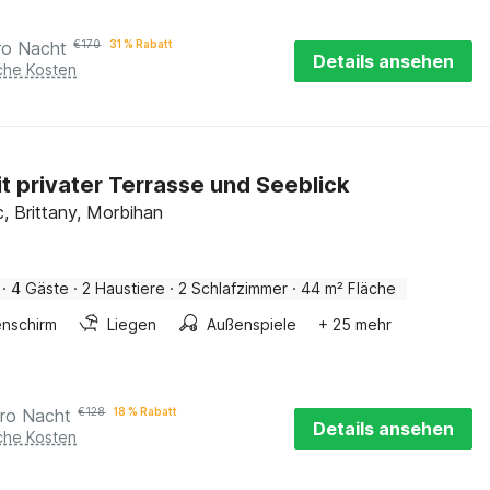
ro Nacht
€
170
31 % Rabatt
Details ansehen
iche Kosten
mit privater Terrasse und Seeblick
, Brittany, Morbihan
·
4 Gäste
·
2 Haustiere
·
2 Schlafzimmer
·
44 m² Fläche
nschirm
Liegen
Außenspiele
+ 25 mehr
ro Nacht
€
128
18 % Rabatt
Details ansehen
iche Kosten