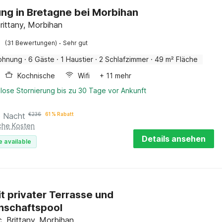
g in Bretagne bei Morbihan
rittany, Morbihan
·
(31 Bewertungen)
Sehr gut
ohnung
·
6 Gäste
·
1 Haustier
·
2 Schlafzimmer
·
49 m² Fläche
Kochnische
Wifi
+ 11 mehr
lose Stornierung bis zu 30 Tage vor Ankunft
o Nacht
€
236
61 % Rabatt
iche Kosten
Details ansehen
e available
mit privater Terrasse und
nschaftspool
, Brittany, Morbihan