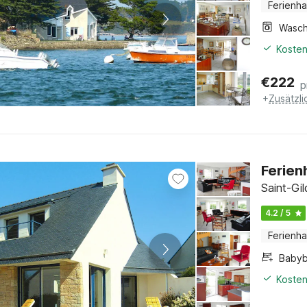
Ferienh
Kosten
€
222
p
+
Zusätzl
Ferien
Saint-Gi
4.2 / 5
Ferienh
Babyb
Kosten