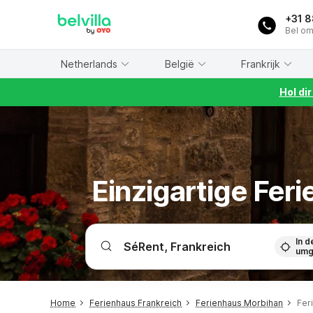
WIZARD MEMBER
+31 
Bel om
Netherlands
België
Frankrijk
Hol di
Einzigartige Fer
In d
umg
Home
Ferienhaus Frankreich
Ferienhaus Morbihan
Fer