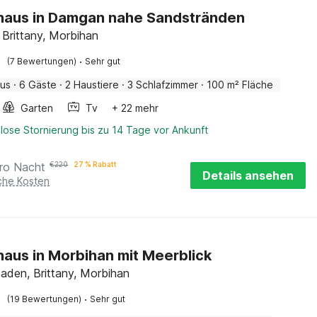
haus in Damgan nahe Sandstränden
Brittany, Morbihan
·
(7 Bewertungen)
Sehr gut
aus
·
6 Gäste
·
2 Haustiere
·
3 Schlafzimmer
·
100 m² Fläche
Garten
Tv
+ 22 mehr
lose Stornierung bis zu 14 Tage vor Ankunft
ro Nacht
€
220
27 % Rabatt
Details ansehen
iche Kosten
haus in Morbihan mit Meerblick
aden, Brittany, Morbihan
·
(19 Bewertungen)
Sehr gut