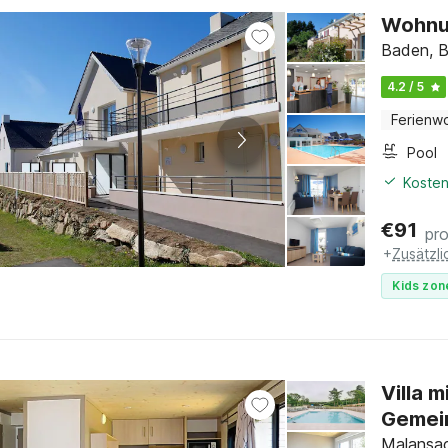
Wohnun
Baden, B
4.2 / 5
Ferienw
Pool
Kosten
€
91
pr
+
Zusätzl
Kids zon
Villa 
Gemei
Malansac