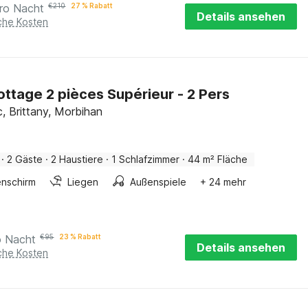
ro Nacht
€
210
27 % Rabatt
Details ansehen
iche Kosten
Cottage 2 pièces Supérieur - 2 Pers
, Brittany, Morbihan
·
2 Gäste
·
2 Haustiere
·
1 Schlafzimmer
·
44 m² Fläche
nschirm
Liegen
Außenspiele
+ 24 mehr
o Nacht
€
95
23 % Rabatt
Details ansehen
iche Kosten