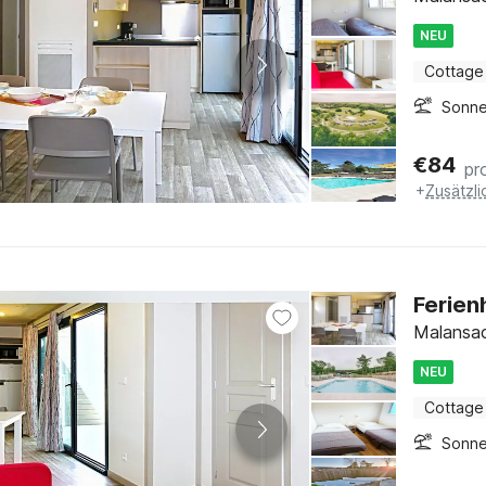
NEU
Cottage
Sonne
€
84
pr
+
Zusätzl
Ferien
Malansac
NEU
Cottage
Sonne