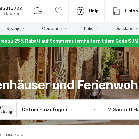
885016722
Help
Listen
 te boeken
Spanje
Oostenrijk
Italië
Duitsland
r bis zu 25 % Rabatt auf Sommeraufenthalte mit dem Code S
ienhäuser und Ferienwo
er
Datum hinzufügen
2 Gäste
,
0 H
ebung
ienhaus Sérent