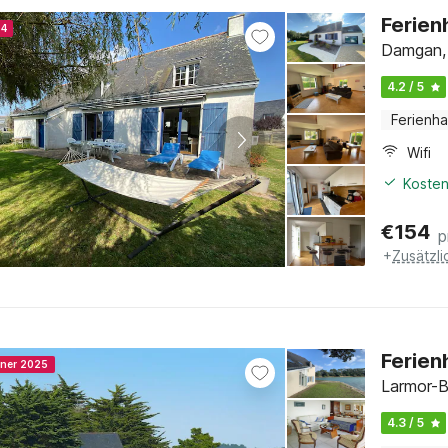
Ferien
24
Damgan, 
4.2 / 5
Ferienh
Wifi
Kosten
€
154
p
+
Zusätzl
Ferien
nner 2025
Larmor-B
4.3 / 5