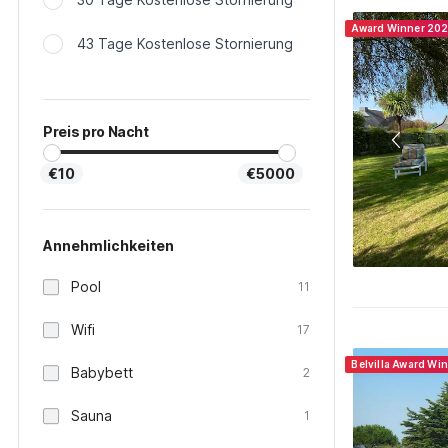
Award Winner 20
43 Tage Kostenlose Stornierung
Preis pro Nacht
€10
€5000
Annehmlichkeiten
Pool
11
Wifi
17
Belvilla Award Wi
Babybett
2
Sauna
1