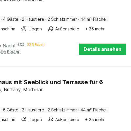
·
4 Gäste
·
2 Haustiere
·
2 Schlafzimmer
·
44 m² Fläche
nschirm
Liegen
Außenspiele
+ 25 mehr
o Nacht
€
123
33 % Rabatt
Details ansehen
iche Kosten
haus mit Seeblick und Terrasse für 6
, Brittany, Morbihan
·
6 Gäste
·
2 Haustiere
·
2 Schlafzimmer
·
44 m² Fläche
nschirm
Liegen
Außenspiele
+ 25 mehr