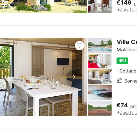
€
149
p
+
Zusätzl
Villa 
Malansac
NEU
Cottage
Sonne
€
74
pr
+
Zusätzl