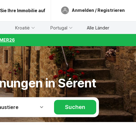
Anmelden / Registrieren
 Sie Ihre Immobilie auf
Kroatië
Portugal
Alle Länder
UMMER26
hnungen in Sérent
Suchen
austiere