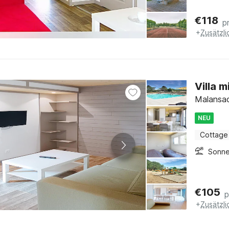
€
118
p
+
Zusätzl
Villa 
Malansac
NEU
Cottage
Sonne
€
105
p
+
Zusätzl