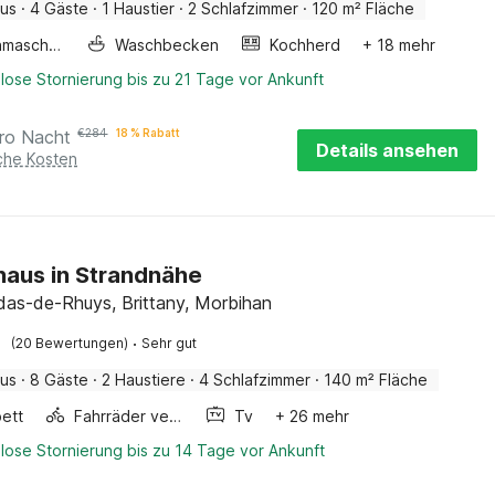
aus
·
4 Gäste
·
1 Haustier
·
2 Schlafzimmer
·
120 m² Fläche
Waschmaschine
Waschbecken
Kochherd
+ 18 mehr
lose Stornierung bis zu 21 Tage vor Ankunft
ro Nacht
€
284
18 % Rabatt
Details ansehen
iche Kosten
haus in Strandnähe
ldas-de-Rhuys, Brittany, Morbihan
·
(20 Bewertungen)
Sehr gut
aus
·
8 Gäste
·
2 Haustiere
·
4 Schlafzimmer
·
140 m² Fläche
ett
Fahrräder verfügbar
Tv
+ 26 mehr
lose Stornierung bis zu 14 Tage vor Ankunft