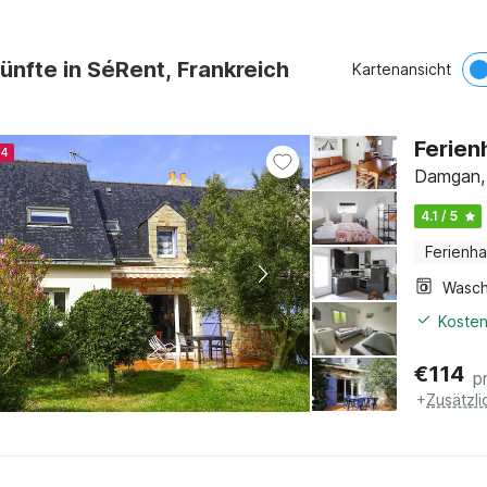
ünfte in SéRent, Frankreich
Kartenansicht
Ferien
24
Damgan, 
4.1 / 5
Ferienh
Kosten
€
114
p
+
Zusätzl