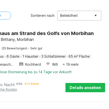
Sortieren nach
Beliebtheit
haus am Strand des Golfs von Morbihan
Brittany, Morbihan
·
(25 Bewertungen)
Sehr gut
aus
·
6 Gäste
·
1 Haustier
·
3 Schlafzimmer
·
65 m² Fläche
Waschmaschine
Kochherd
Wifi
+ 19 mehr
lose Stornierung bis zu 14 Tage vor Ankunft
ro Nacht
€
156
23 % Rabatt
Details ansehen
iche Kosten