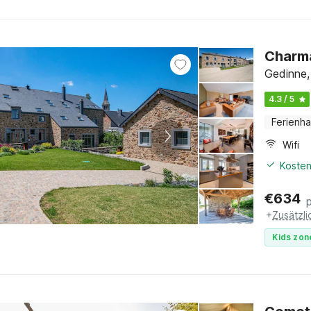
Charma
Gedinne,
4.3 / 5
Ferienh
Wifi
Kosten
€
634
+
Zusätzl
Kids zon