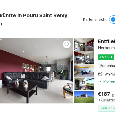
künfte in Pouru Saint Remy,
Kartenansicht
h
Entfli
Herbeumo
4.5 / 5
Ferienh
Whirl
Kosten
€
187
p
+
Zusätzl
Kids zon