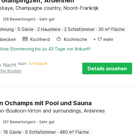
Glampingzelt, Ardennen
Abbaye, Champagne country, Noord-Frankrijk
·
(28 Bewertungen)
Sehr gut
ohnung
·
5 Gäste
·
2 Haustiere
·
2 Schlafzimmer
·
30 m² Fläche
hbecken
Kochherd
Kochnische
+ 17 mehr
lose Stornierung bis zu 43 Tage vor Ankunft
o Nacht
€
224
57 % Rabatt
Details ansehen
iche Kosten
in Ochamps mit Pool und Sauna
rlon-Bouiloon-Virton and surroundings, Ardennes
·
(97 Bewertungen)
Sehr gut
·
18 Gäste
·
9 Schlafzimmer
·
480 m² Fläche