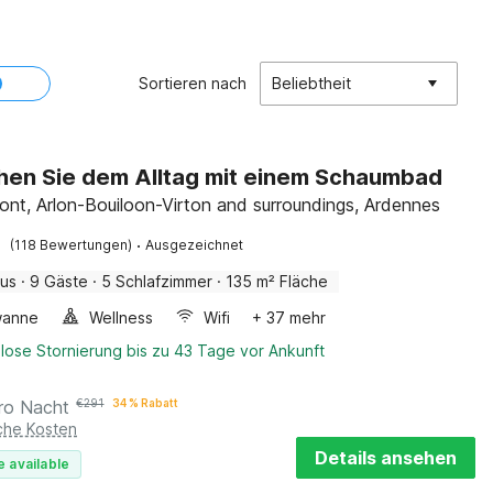
Sortieren nach
Beliebtheit
ehen Sie dem Alltag mit einem Schaumbad
nt, Arlon-Bouiloon-Virton and surroundings, Ardennes
·
(118 Bewertungen)
Ausgezeichnet
aus
·
9 Gäste
·
5 Schlafzimmer
·
135 m² Fläche
wanne
Wellness
Wifi
+ 37 mehr
lose Stornierung bis zu 43 Tage vor Ankunft
ro Nacht
€
291
34 % Rabatt
iche Kosten
Details ansehen
e available