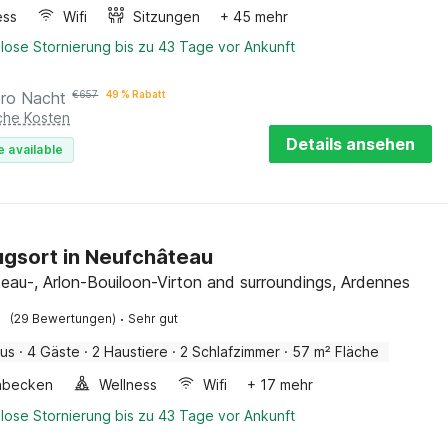
ess
Wifi
Sitzungen
+ 45 mehr
lose Stornierung bis zu 43 Tage vor Ankunft
pro Nacht
€
657
49 % Rabatt
iche Kosten
Details ansehen
e available
gsort in Neufchâteau
eau-, Arlon-Bouiloon-Virton and surroundings, Ardennes
·
(29 Bewertungen)
Sehr gut
aus
·
4 Gäste
·
2 Haustiere
·
2 Schlafzimmer
·
57 m² Fläche
hbecken
Wellness
Wifi
+ 17 mehr
lose Stornierung bis zu 43 Tage vor Ankunft