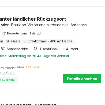
nter ländlicher Rückzugsort
 Arlon-Bouiloon-Virton and surroundings, Ardennes
·
(21 Bewertungen)
Sehr gut
aus
·
20 Gäste
·
8 Schlafzimmer
·
400 m² Fläche
Sonnenschirm
Tischfußball
+ 41 mehr
lose Stornierung bis zu 43 Tage vor Ankunft
pro Nacht
€
1215
47 % Rabatt
iche Kosten
Details ansehen
e available