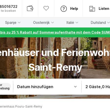
885016722
Help
Listen
 te boeken
Spanje
Oostenrijk
Italië
Duitsland
r bis zu 25 % Rabatt auf Sommeraufenthalte mit dem Code S
ienhäuser und Ferienwo
Saint-Remy
er
Datum hinzufügen
2 Gäste
,
0 H
ebung
erienhaus Pouru-Saint-Remy