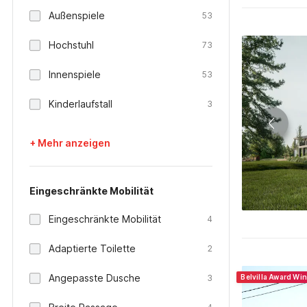
Außenspiele
53
Hochstuhl
73
Innenspiele
53
Kinderlaufstall
3
+ Mehr anzeigen
Eingeschränkte Mobilität
Eingeschränkte Mobilität
4
Adaptierte Toilette
2
Angepasste Dusche
3
Belvilla Award Wi