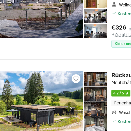
Welln
Kosten
€
326
+
Zusätzl
Kids zon
Rückzu
Neufchât
4.2 / 5
Ferienh
Wasc
Kosten