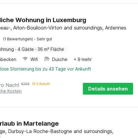
liche Wohnung in Luxemburg
eau-, Arlon-Bouiloon-Virton and surroundings, Ardennes
·
(1 Bewertungen)
Sehr gut
ohnung
·
4 Gäste
·
36 m² Fläche
hbecken
Wifi
Dusche
+ 9 mehr
lose Stornierung bis zu 43 Tage vor Ankunft
ro Nacht
€
206
15 % Rabatt
Details ansehen
iche Kosten
rlaub in Martelange
ge, Durbuy-La Roche-Bastogne and surroundings,
s