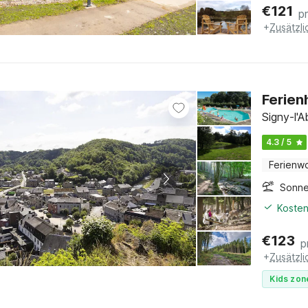
€
121
p
+
Zusätzl
Ferien
Signy-l'
4.3 / 5
Ferienw
Sonne
Kosten
€
123
p
+
Zusätzl
Kids zon