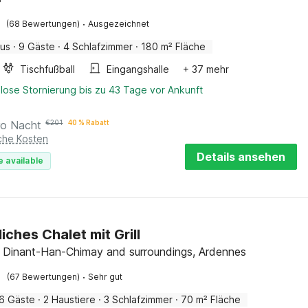
·
(68 Bewertungen)
Ausgezeichnet
aus
·
9 Gäste
·
4 Schlafzimmer
·
180 m² Fläche
Tischfußball
Eingangshalle
+ 37 mehr
lose Stornierung bis zu 43 Tage vor Ankunft
ro Nacht
€
201
40 % Rabatt
iche Kosten
Details ansehen
e available
iches Chalet mit Grill
l, Dinant-Han-Chimay and surroundings, Ardennes
·
(67 Bewertungen)
Sehr gut
6 Gäste
·
2 Haustiere
·
3 Schlafzimmer
·
70 m² Fläche