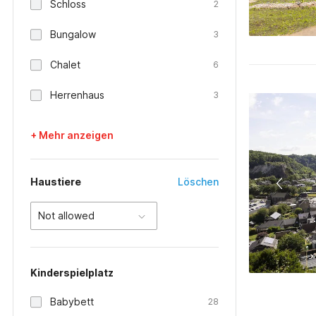
Schloss
2
Bungalow
3
Chalet
6
Herrenhaus
3
+ Mehr anzeigen
Haustiere
Löschen
Not allowed
Kinderspielplatz
Babybett
28