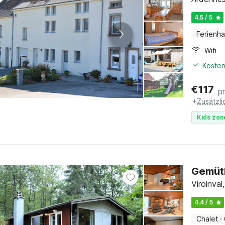
4.5 / 5
Ferienh
Wifi
Kosten
€
117
p
+
Zusätzl
Kids zon
Gemütl
Viroinva
4.4 / 5
Chalet
·