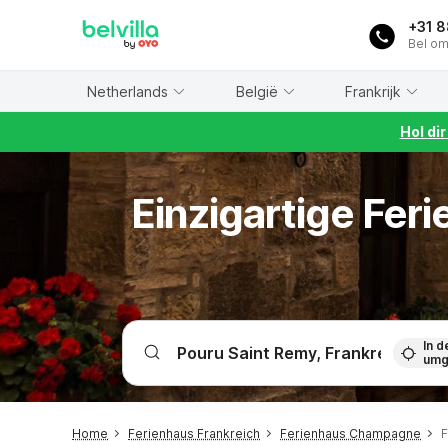
WIZARD MEMBER
+31 
Bel om
Netherlands
België
Frankrijk
Hol di
Einzigartige Fer
In d
umg
Home
Ferienhaus Frankreich
Ferienhaus Champagne
F