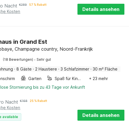
ro Nacht
€
289
57 % Rabatt
Details ansehen
iche Kosten
haus in Grand Est
Abbaye, Champagne country, Noord-Frankrijk
·
(18 Bewertungen)
Sehr gut
ohnung
·
8 Gäste
·
2 Haustiere
·
3 Schlafzimmer
·
30 m² Fläche
nschirm
Garten
Spaß für Kinder
+ 23 mehr
lose Stornierung bis zu 43 Tage vor Ankunft
ro Nacht
€
168
25 % Rabatt
iche Kosten
Details ansehen
e available