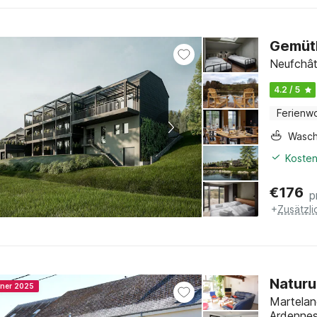
Gemüt
Neufchât
4.2 / 5
Ferienw
Wasc
Kosten
€
176
p
+
Zusätzl
Naturu
nner 2025
Martelan
Ardenne