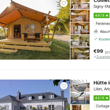
Comet 
Signy-l'
4.4 / 5
Ferienw
Wasc
Kosten
€
99
pr
+
Zusätzl
Hütte 
Libin, A
4.2 / 5
Cottage