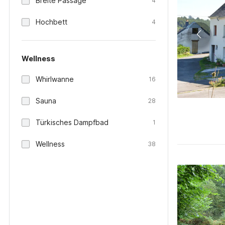
Breite Passage
4
Hochbett
4
Wellness
Whirlwanne
16
Sauna
28
Türkisches Dampfbad
1
Wellness
38