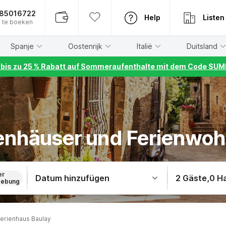
885016722
Help
Listen
 te boeken
Spanje
Oostenrijk
Italië
Duitsland
r bis zu 25 % Rabatt auf Sommeraufenthalte mit dem Code S
ienhäuser und Ferienwo
er
Datum hinzufügen
2 Gäste
,
0 H
ebung
erienhaus Baulay