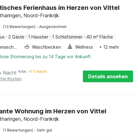
tisches Ferienhaus im Herzen von Vittel
otharingen, Noord-Frankrijk
·
(13 Bewertungen)
Ausgezeichnet
aus
·
2 Gäste
·
1 Haustier
·
1 Schlafzimmer
·
40 m² Fläche
Waschmaschine
Waschbecken
Wellness
+ 12 mehr
lose Stornierung bis zu 14 Tage vor Ankunft
o Nacht
€
105
47 % Rabatt
Details ansehen
iche Kosten
nte Wohnung im Herzen von Vittel
otharingen, Noord-Frankrijk
·
(1 Bewertungen)
Sehr gut