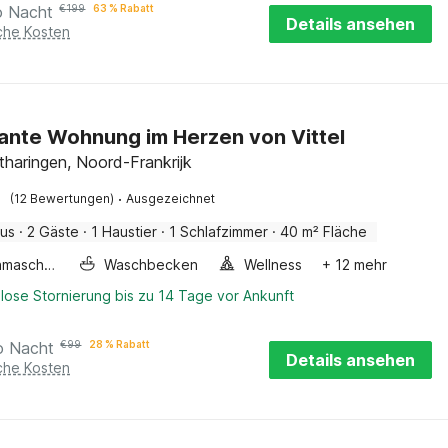
o Nacht
€
199
63 % Rabatt
Details ansehen
iche Kosten
nte Wohnung im Herzen von Vittel
otharingen, Noord-Frankrijk
·
(12 Bewertungen)
Ausgezeichnet
aus
·
2 Gäste
·
1 Haustier
·
1 Schlafzimmer
·
40 m² Fläche
Waschmaschine
Waschbecken
Wellness
+ 12 mehr
lose Stornierung bis zu 14 Tage vor Ankunft
o Nacht
€
99
28 % Rabatt
Details ansehen
iche Kosten