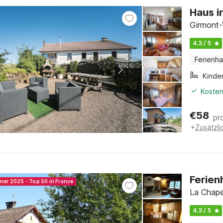
Haus i
Girmont-V
4.3 / 5
Ferienh
Kinde
Kosten
€
58
pr
+
Zusätzl
Ferien
nner 2025 - Top 50 in France
La Chape
4.3 / 5