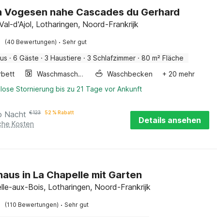
n Vogesen nahe Cascades du Gerhard
al-d'Ajol, Lotharingen, Noord-Frankrijk
·
(40 Bewertungen)
Sehr gut
aus
·
6 Gäste
·
3 Haustiere
·
3 Schlafzimmer
·
80 m² Fläche
rbett
Waschmaschine
Waschbecken
+ 20 mehr
lose Stornierung bis zu 21 Tage vor Ankunft
o Nacht
€
123
52 % Rabatt
Details ansehen
iche Kosten
haus in La Chapelle mit Garten
lle-aux-Bois, Lotharingen, Noord-Frankrijk
·
(110 Bewertungen)
Sehr gut