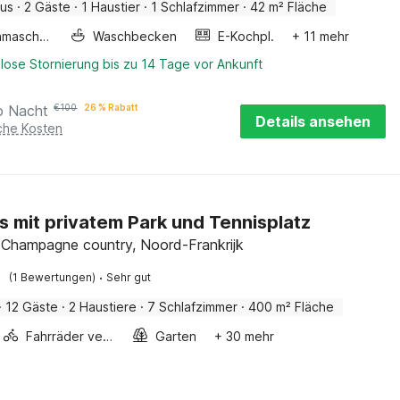
aus
·
2 Gäste
·
1 Haustier
·
1 Schlafzimmer
·
42 m² Fläche
Waschmaschine
Waschbecken
E-Kochpl.
+ 11 mehr
lose Stornierung bis zu 14 Tage vor Ankunft
o Nacht
€
100
26 % Rabatt
Details ansehen
iche Kosten
s mit privatem Park und Tennisplatz
 Champagne country, Noord-Frankrijk
·
(1 Bewertungen)
Sehr gut
·
12 Gäste
·
2 Haustiere
·
7 Schlafzimmer
·
400 m² Fläche
Fahrräder verfügbar
Garten
+ 30 mehr