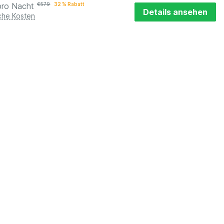
pro Nacht
€
579
32 % Rabatt
Details ansehen
iche Kosten