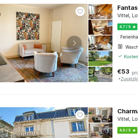
Fantas
Vittel, L
4.7 / 5
Ferienh
Kosten
€
53
pr
+
Zusätzl
Charma
Vittel, L
4.0 / 5