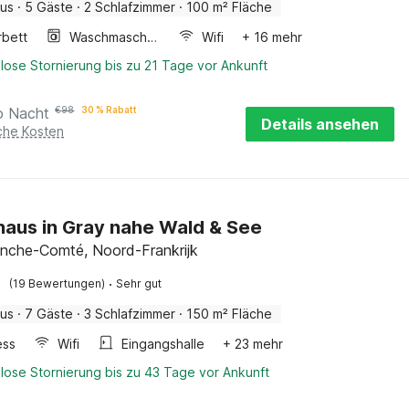
aus
·
5 Gäste
·
2 Schlafzimmer
·
100 m² Fläche
rbett
Waschmaschine
Wifi
+ 16 mehr
lose Stornierung bis zu 21 Tage vor Ankunft
o Nacht
€
98
30 % Rabatt
Details ansehen
iche Kosten
haus in Gray nahe Wald & See
anche-Comté, Noord-Frankrijk
·
(19 Bewertungen)
Sehr gut
aus
·
7 Gäste
·
3 Schlafzimmer
·
150 m² Fläche
ess
Wifi
Eingangshalle
+ 23 mehr
lose Stornierung bis zu 43 Tage vor Ankunft