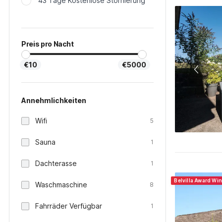
43 Tage Kostenlose Stornierung
Preis pro Nacht
€10
€5000
Annehmlichkeiten
Wifi
5
Sauna
1
Dachterasse
1
Belvilla Award Wi
Waschmaschine
8
Fahrräder Verfügbar
1