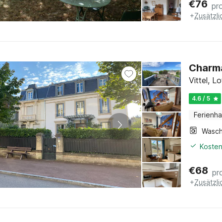
€
76
pr
+
Zusätzl
Charma
Vittel, L
4.6 / 5
Ferienh
Kosten
€
68
pr
+
Zusätzl