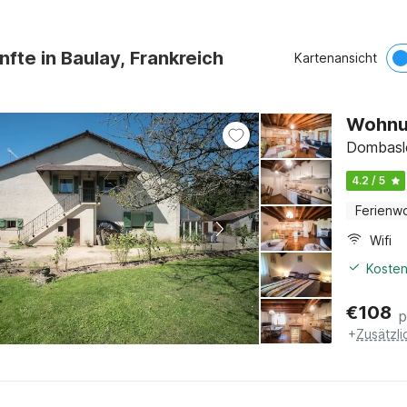
nfte in Baulay, Frankreich
Kartenansicht
Wohnun
Dombasle
4.2 / 5
Ferienw
Wifi
Kosten
€
108
p
+
Zusätzl