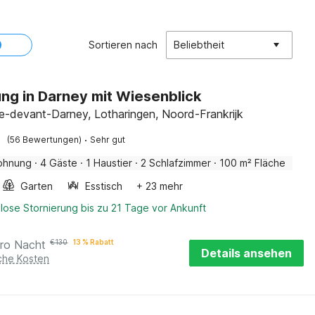
Sortieren nach
Beliebtheit
g in Darney mit Wiesenblick
-devant-Darney, Lotharingen, Noord-Frankrijk
·
(56 Bewertungen)
Sehr gut
ohnung
·
4 Gäste
·
1 Haustier
·
2 Schlafzimmer
·
100 m² Fläche
Garten
Esstisch
+ 23 mehr
lose Stornierung bis zu 21 Tage vor Ankunft
ro Nacht
€
130
13 % Rabatt
Details ansehen
iche Kosten