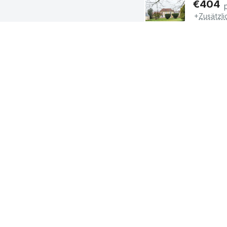
€
404
+
Zusätzl