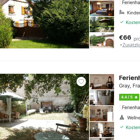
Ferienh
Kinde
Kosten
€
66
pr
+
Zusätzl
Ferien
Gray, Fr
4.4 / 5
Ferienh
Welln
Kosten