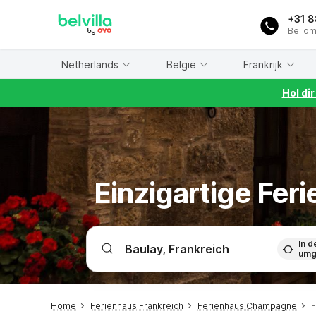
WIZARD MEMBER
+31 
Bel om
Netherlands
België
Frankrijk
Hol di
Einzigartige Fer
In d
umg
Home
Ferienhaus Frankreich
Ferienhaus Champagne
F