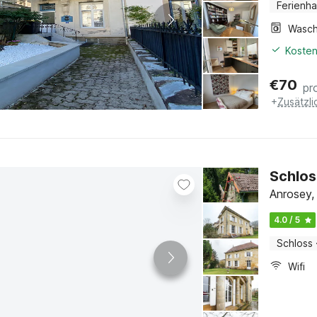
Ferienh
Kosten
€
70
pr
+
Zusätzl
Schlos
Anrosey,
4.0 / 5
Schloss
Wifi