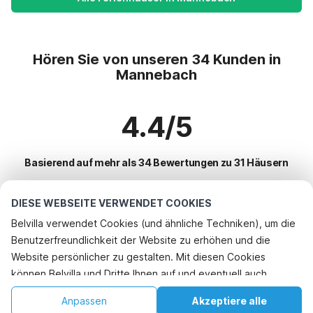
Hören Sie von unseren 34 Kunden in
Mannebach
4.4/5
Basierend auf mehr als 34 Bewertungen zu 31 Häusern
DIESE WEBSEITE VERWENDET COOKIES
Beliebteste Reiseziele für Urlaub
Belvilla verwendet Cookies (und ähnliche Techniken), um die
Benutzerfreundlichkeit der Website zu erhöhen und die
Top-Städte mit Top-Annehmlichkeiten für den Urlaub
Website persönlicher zu gestalten. Mit diesen Cookies
Kinderfreundliche Ferienunterkünfte bleialf
können Belvilla und Dritte Ihnen auf und eventuell auch
Beliebte Ausstattungen für Urlaub in Mannebach
Kinderfreundliche Ferienunterkünfte oberlascheid
außerhalb unserer Website folgen, um Werbung Ihren
Kinderfreundliche Ferienunterkünfte
Anpassen
Akzeptiere alle
Beliebte Städte für den Urlaub in Hunsruck
Interessen anzupassen und das Teilen von Informationen über
Kinderfreundliche Ferienunterkünfte olmscheid