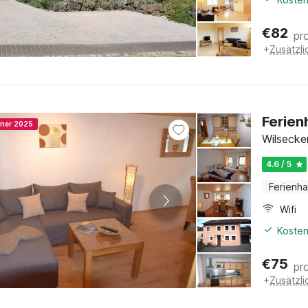
€
82
pr
+
Zusätzl
Ferien
nner 2025
Wilsecker
4.6 / 5
Ferienh
Wifi
Kosten
€
75
pr
+
Zusätzl