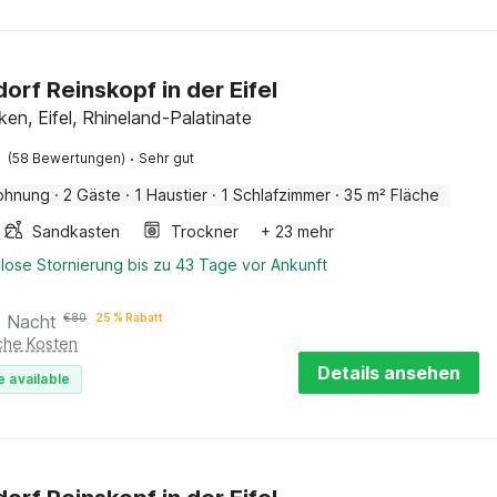
dorf Reinskopf in der Eifel
en, Eifel, Rhineland-Palatinate
·
(58 Bewertungen)
Sehr gut
ohnung
·
2 Gäste
·
1 Haustier
·
1 Schlafzimmer
·
35 m² Fläche
Sandkasten
Trockner
+ 23 mehr
lose Stornierung bis zu 43 Tage vor Ankunft
o Nacht
€
80
25 % Rabatt
iche Kosten
Details ansehen
e available