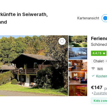
künfte in Seiwerath,
Kartenansicht
and
Ferien
Schöneck
4.4 / 5
Chalet
·
Wifi
Kosten
€
147
p
+
Zusätzl
Kids zon