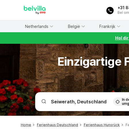
WIZARD MEMBER
+31 
Bel om
Netherlands
België
Frankrijk
Hol di
Einzigartige
In d
umg
Home
Ferienhaus Deutschland
Ferienhaus Hunsrück
F