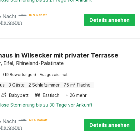
o Nacht
€
102
16 % Rabatt
Details ansehen
iche Kosten
haus in Wilsecker mit privater Terrasse
, Eifel, Rhineland-Palatinate
·
(19 Bewertungen)
Ausgezeichnet
aus
·
3 Gäste
·
2 Schlafzimmer
·
75 m² Fläche
Babybett
Esstisch
+ 26 mehr
lose Stornierung bis zu 30 Tage vor Ankunft
o Nacht
€
129
40 % Rabatt
Details ansehen
iche Kosten