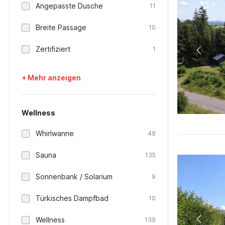
Angepasste Dusche
11
Breite Passage
10
Zertifiziert
1
+ Mehr anzeigen
Wellness
Whirlwanne
49
Sauna
135
Sonnenbank / Solarium
9
Türkisches Dampfbad
10
Wellness
139