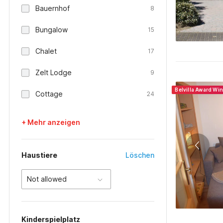
Bauernhof
8
Bungalow
15
Chalet
17
Zelt Lodge
9
Belvilla Award Wi
Cottage
24
+ Mehr anzeigen
Haustiere
Löschen
Not allowed
Kinderspielplatz