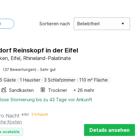
Sortieren nach
Beliebtheit
dorf Reinskopf in der Eifel
en, Eifel, Rhineland-Palatinate
·
(37 Bewertungen)
Sehr gut
6 Gäste
·
1 Haustier
·
3 Schlafzimmer
·
110 m² Fläche
Sandkasten
Trockner
+ 26 mehr
lose Stornierung bis zu 43 Tage vor Ankunft
ro Nacht
€
151
3 % Rabatt
iche Kosten
Details ansehen
e available