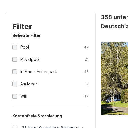
358 unter
Filter
Deutschl
Beliebte Filter
Pool
44
Privatpool
21
In Einem Ferienpark
53
Am Meer
12
Wifi
319
Kostenfreie Stornierung
21 Tage Kostenlose Stornierung