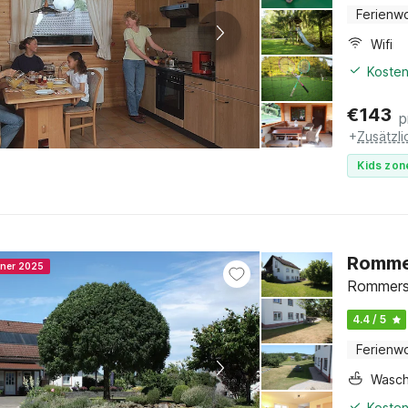
Ferienw
Wifi
Kosten
€
143
p
+
Zusätzl
Kids zon
Rommer
nner 2025
Rommersh
4.4 / 5
Ferienw
Wasc
Kosten