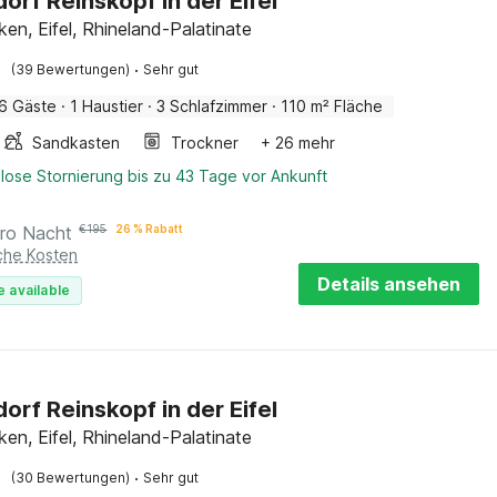
dorf Reinskopf in der Eifel
en, Eifel, Rhineland-Palatinate
·
(39 Bewertungen)
Sehr gut
6 Gäste
·
1 Haustier
·
3 Schlafzimmer
·
110 m² Fläche
Sandkasten
Trockner
+ 26 mehr
lose Stornierung bis zu 43 Tage vor Ankunft
ro Nacht
€
195
26 % Rabatt
iche Kosten
Details ansehen
e available
dorf Reinskopf in der Eifel
en, Eifel, Rhineland-Palatinate
·
(30 Bewertungen)
Sehr gut