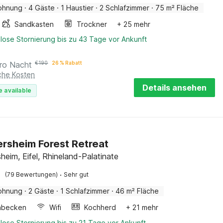
ohnung
·
4 Gäste
·
1 Haustier
·
2 Schlafzimmer
·
75 m² Fläche
Sandkasten
Trockner
+ 25 mehr
lose Stornierung bis zu 43 Tage vor Ankunft
ro Nacht
€
190
26 % Rabatt
iche Kosten
Details ansehen
e available
sheim Forest Retreat
eim, Eifel, Rhineland-Palatinate
·
(79 Bewertungen)
Sehr gut
ohnung
·
2 Gäste
·
1 Schlafzimmer
·
46 m² Fläche
hbecken
Wifi
Kochherd
+ 21 mehr
lose Stornierung bis zu 21 Tage vor Ankunft