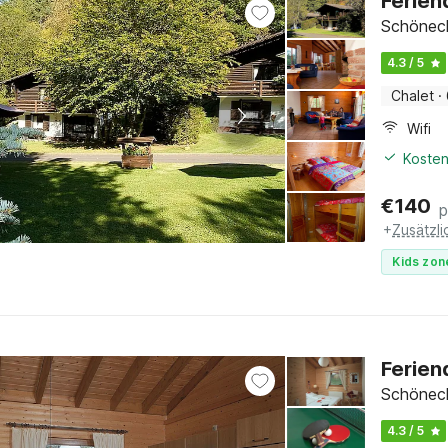
Ferien
Schöneck
4.3 / 5
Chalet
·
Wifi
Kosten
€
140
p
+
Zusätzl
Kids zon
Ferien
Schöneck
4.3 / 5