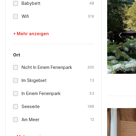
Babybett
48
Wifi
319
+ Mehr anzeigen
Ort
Nicht In Einem Ferienpark
305
Im Skigebiet
13
In Einem Ferienpark
53
Seeseite
188
Am Meer
12