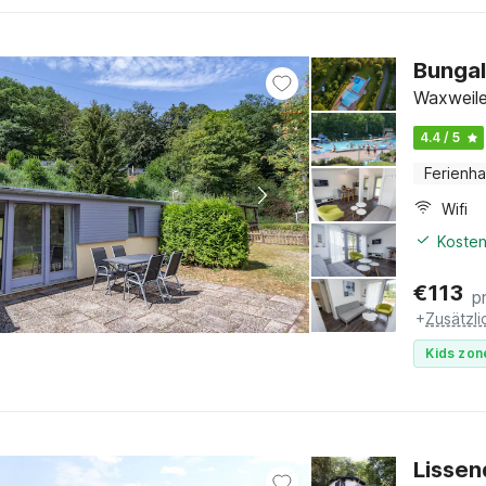
Bunga
Waxweiler
4.4 / 5
Ferienh
Wifi
Kosten
€
113
p
+
Zusätzl
Kids zon
Lissen