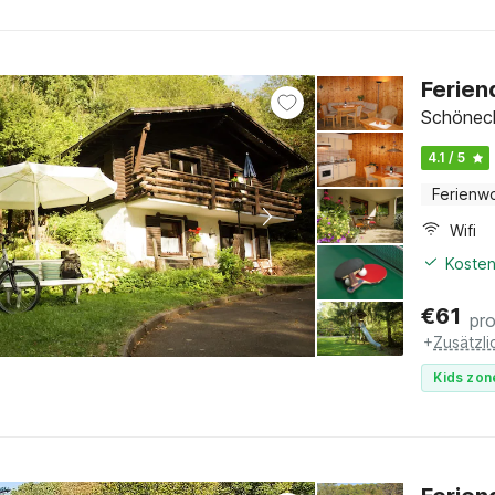
Ferien
Schöneck
4.1 / 5
Ferienw
Wifi
Kosten
€
61
pr
+
Zusätzl
Kids zon