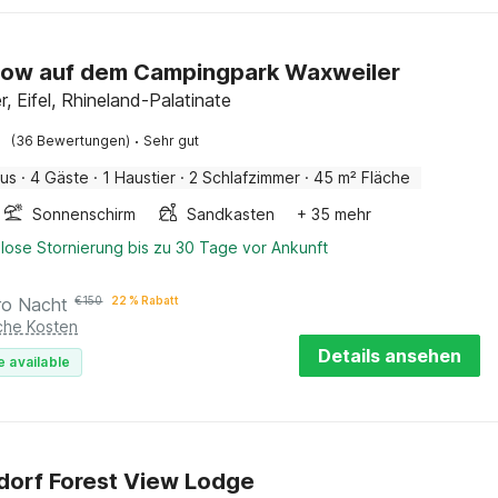
low auf dem Campingpark Waxweiler
, Eifel, Rhineland-Palatinate
·
(36 Bewertungen)
Sehr gut
aus
·
4 Gäste
·
1 Haustier
·
2 Schlafzimmer
·
45 m² Fläche
Sonnenschirm
Sandkasten
+ 35 mehr
lose Stornierung bis zu 30 Tage vor Ankunft
ro Nacht
€
150
22 % Rabatt
iche Kosten
Details ansehen
e available
dorf Forest View Lodge