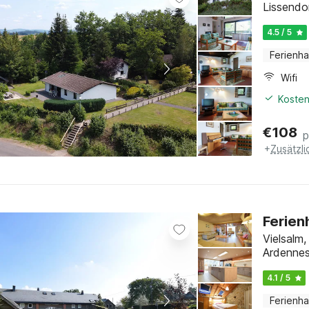
Lissendor
4.5 / 5
Ferienh
Wifi
Kosten
€
108
p
+
Zusätzl
Ferien
Vielsalm
Ardenne
4.1 / 5
Ferienh