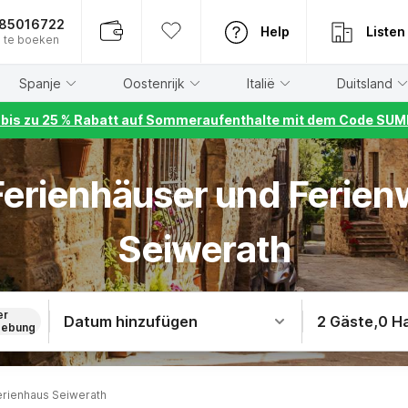
885016722
Help
Listen
 te boeken
Spanje
Oostenrijk
Italië
Duitsland
r bis zu 25 % Rabatt auf Sommeraufenthalte mit dem Code S
 Ferienhäuser und Ferie
Seiwerath
er
Datum hinzufügen
2 Gäste
,
0 H
ebung
erienhaus Seiwerath