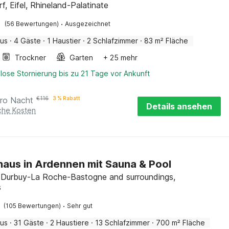
f, Eifel, Rhineland-Palatinate
·
(56 Bewertungen)
Ausgezeichnet
aus
·
4 Gäste
·
1 Haustier
·
2 Schlafzimmer
·
83 m² Fläche
Trockner
Garten
+ 25 mehr
lose Stornierung bis zu 21 Tage vor Ankunft
ro Nacht
€
116
3 % Rabatt
Details ansehen
iche Kosten
haus in Ardennen mit Sauna & Pool
, Durbuy-La Roche-Bastogne and surroundings,
s
·
(105 Bewertungen)
Sehr gut
aus
·
31 Gäste
·
2 Haustiere
·
13 Schlafzimmer
·
700 m² Fläche