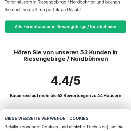
Ferienhäusern in Riesengebirge / Nordböhmen und buchen
Sie noch heute Ihren perfekten Urlaub!
Alle Ferienhäuser in Riesengebirge / Nordböhmen
Hören Sie von unseren 53 Kunden in
Riesengebirge / Nordböhmen
4.4/5
Basierend auf mehr als 53 Bewertungen zu 44 Häusern
Beliebteste Reiseziele für Urlaub
DIESE WEBSEITE VERWENDET COOKIES
Belvilla verwendet Cookies (und ähnliche Techniken), um die
Beliebte Ausstattungen für Urlaub in Riesengebirge /