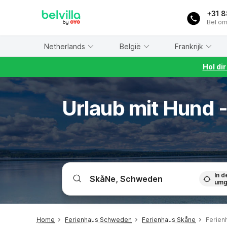
WIZARD MEMBER
+31 
Bel om
Netherlands
België
Frankrijk
Hol di
Urlaub mit Hund -
In d
umg
Home
Ferienhaus Schweden
Ferienhaus Skåne
Ferien