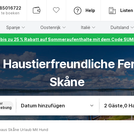
885016722
Help
Listen
 te boeken
Spanje
Oostenrijk
Italië
Duitsland
r bis zu 25 % Rabatt auf Sommeraufenthalte mit dem Code S
 Haustierfreundliche Fe
Skåne
er
Datum hinzufügen
2 Gäste
,
0 H
ebung
haus Skåne Urlaub Mit Hund