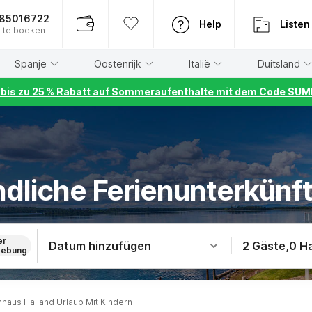
885016722
Help
Listen
 te boeken
Spanje
Oostenrijk
Italië
Duitsland
r bis zu 25 % Rabatt auf Sommeraufenthalte mit dem Code S
dliche Ferienunterkünft
er
Datum hinzufügen
2 Gäste
,
0 H
ebung
nhaus Halland Urlaub Mit Kindern