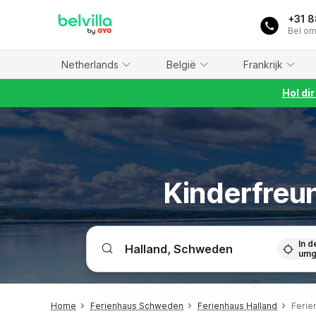
WIZARD MEMBER
+31 
Bel om
Netherlands
België
Frankrijk
Hol di
Kinderfreun
In d
umg
Home
Ferienhaus Schweden
Ferienhaus Halland
Ferie