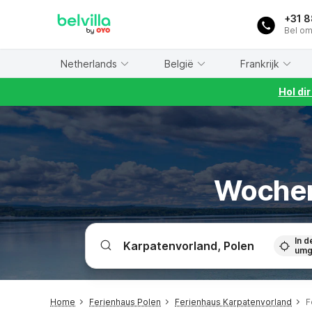
WIZARD MEMBER
+31 
Bel om
Netherlands
België
Frankrijk
Hol di
Wochen
In d
umg
Home
Ferienhaus Polen
Ferienhaus Karpatenvorland
F