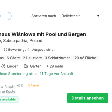
Sortieren nach
Beliebtheit
haus Wiśniowa mit Pool und Bergen
e, Subcarpathia, Poland
·
(30 Bewertungen)
Ausgezeichnet
aus
·
6 Gäste
·
2 Haustiere
·
3 Schlafzimmer
·
120 m² Fläche
Liegen
Garten
+ 29 mehr
lose Stornierung bis zu 21 Tage vor Ankunft
ro Nacht
€
257
11 % Rabatt
iche Kosten
Details ansehen
e available