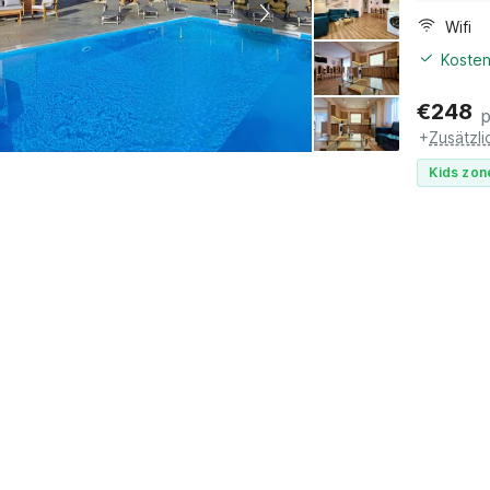
Wifi
Kosten
€
248
+
Zusätzl
Kids zon