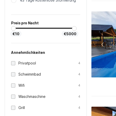
43 Tage Kostenlose Stornierung
Preis pro Nacht
€10
€5000
Annehmlichkeiten
Privatpool
4
Schwimmbad
4
Wifi
4
Waschmaschine
4
Grill
4