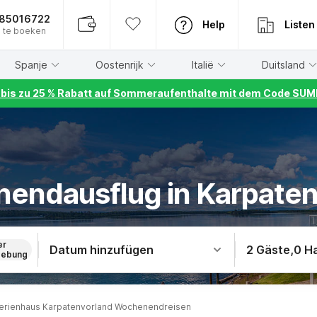
885016722
Help
Listen
 te boeken
Spanje
Oostenrijk
Italië
Duitsland
r bis zu 25 % Rabatt auf Sommeraufenthalte mit dem Code S
endausflug in Karpaten
er
Datum hinzufügen
2 Gäste
,
0 H
ebung
erienhaus Karpatenvorland Wochenendreisen