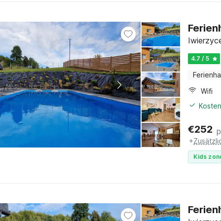
Ferien
Iwierzyc
4.7 / 5
Ferienh
Wifi
Kosten
€
252
p
+
Zusätzl
Kids zon
Ferien