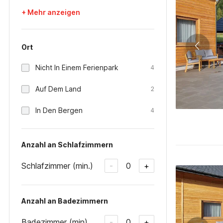
+ Mehr anzeigen
Ort
Nicht In Einem Ferienpark
4
Auf Dem Land
2
In Den Bergen
4
Anzahl an Schlafzimmern
Schlafzimmer (min.)
0
-
+
Anzahl an Badezimmern
Badezimmer (min)
0
-
+