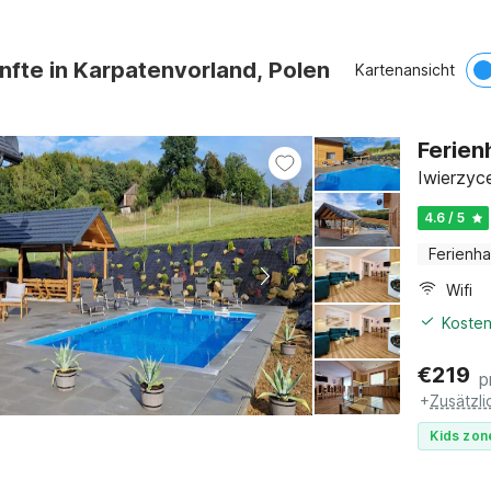
nfte in Karpatenvorland, Polen
Kartenansicht
Ferien
Iwierzyc
4.6 / 5
Ferienh
Wifi
Kosten
€
219
p
+
Zusätzl
Kids zon