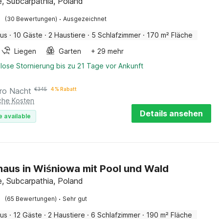
e, Subcarpathia, Poland
·
(30 Bewertungen)
Ausgezeichnet
aus
·
10 Gäste
·
2 Haustiere
·
5 Schlafzimmer
·
170 m² Fläche
Liegen
Garten
+ 29 mehr
lose Stornierung bis zu 21 Tage vor Ankunft
ro Nacht
€
345
4 % Rabatt
iche Kosten
Details ansehen
e available
haus in Wiśniowa mit Pool und Wald
e, Subcarpathia, Poland
·
(65 Bewertungen)
Sehr gut
aus
·
12 Gäste
·
2 Haustiere
·
6 Schlafzimmer
·
190 m² Fläche