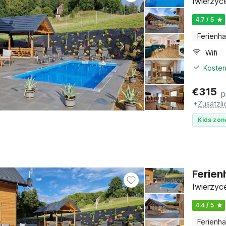
Iwierzyc
4.7 / 5
Ferienh
Wifi
Kosten
€
315
p
+
Zusätzl
Kids zon
Ferien
Iwierzyc
4.4 / 5
Ferienh