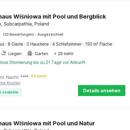
haus Wiśniowa mit Pool und Bergblick
e, Subcarpathia, Poland
·
(30 Bewertungen)
Ausgezeichnet
aus
·
8 Gäste
·
2 Haustiere
·
4 Schlafzimmer
·
150 m² Fläche
Liegen
Garten
+ 29 mehr
lose Stornierung bis zu 21 Tage vor Ankunft
ro Nacht
€
296
11 % Rabatt
iche Kosten
Details ansehen
e available
haus Wiśniowa mit Pool und Natur