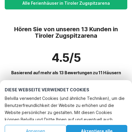
Alle Ferienhäuser in Tiroler Zugspitzarena
Hören Sie von unseren 13 Kunden in
Tiroler Zugspitzarena
4.5/5
Basierend auf mehr als 13 Bewertungen zu 11 Häusern
DIESE WEBSEITE VERWENDET COOKIES
Beliebteste Reiseziele für Urlaub
Belvilla verwendet Cookies (und ähnliche Techniken), um die
Benutzerfreundlichkeit der Website zu erhöhen und die
Beliebte Ausstattungen für Urlaub in Tiroler zugspitzarena
Telefonisch buchen
Website persönlicher zu gestalten. Mit diesen Cookies
Ferienhaus im Skigebiet
können Belvilla und Dritte Ihnen auf und eventuell auch
Top-Regionen mit Top-Annehmlichkeiten für den Urlaub
Urlaub mit Hund - Haustierfreundliche Ferienunterkünfte
außerhalb unserer Website folgen, um Werbung Ihren
Ferienhaus im Skigebiet salzburger-land
Anpassen
Akzeptiere alle