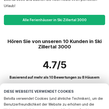
Urlaub!
Alle Ferienhäuser in Ski Zillertal 3000
Hören Sie von unseren 10 Kunden in Ski
Zillertal 3000
4.7/5
Basierend auf mehr als 10 Bewertungen zu 8 Häusern
DIESE WEBSEITE VERWENDET COOKIES
Beliebteste Reiseziele für Urlaub
Belvilla verwendet Cookies (und ähnliche Techniken), um die
Benutzerfreundlichkeit der Website zu erhöhen und die
Beliebte Ausstattungen für Urlaub in Ski zillertal 3000