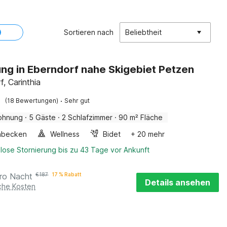
Sortieren nach
Beliebtheit
g in Eberndorf nahe Skigebiet Petzen
, Carinthia
·
(18 Bewertungen)
Sehr gut
ohnung
·
5 Gäste
·
2 Schlafzimmer
·
90 m² Fläche
hbecken
Wellness
Bidet
+ 20 mehr
lose Stornierung bis zu 43 Tage vor Ankunft
ro Nacht
€
187
17 % Rabatt
Details ansehen
iche Kosten