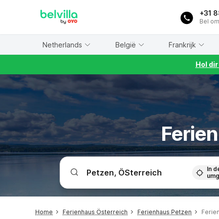
WIZARD MEMBER
+31 
Bel om
Netherlands
België
Frankrijk
Hol di
Ferie
In d
umg
Home
Ferienhaus Österreich
Ferienhaus Petzen
Ferie