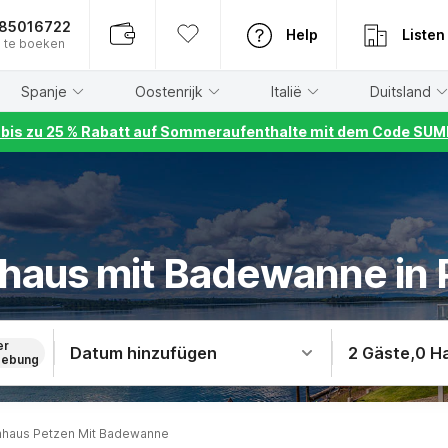
885016722
Help
Listen
 te boeken
Spanje
Oostenrijk
Italië
Duitsland
r bis zu 25 % Rabatt auf Sommeraufenthalte mit dem Code S
nhaus mit Badewanne in 
er
Datum hinzufügen
2 Gäste
,
0 H
ebung
nhaus Petzen Mit Badewanne