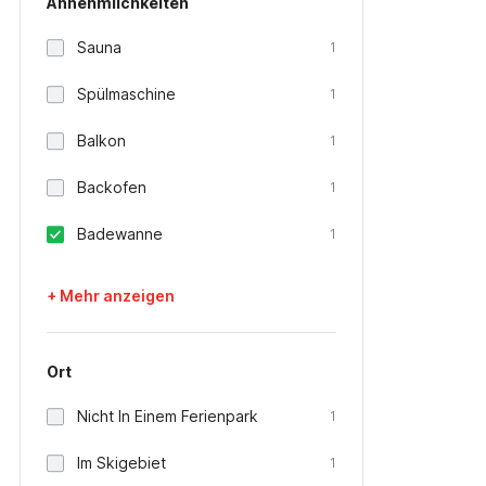
Annehmlichkeiten
Sauna
1
Spülmaschine
1
Balkon
1
Backofen
1
Badewanne
1
+ Mehr anzeigen
Ort
Nicht In Einem Ferienpark
1
Im Skigebiet
1