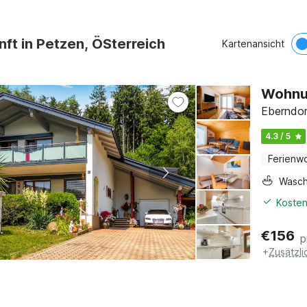
nft in Petzen, ÖSterreich
Kartenansicht
Wohnun
Eberndorf
4.3 / 5
Ferienw
Wasc
Kosten
€
156
p
+
Zusätzl