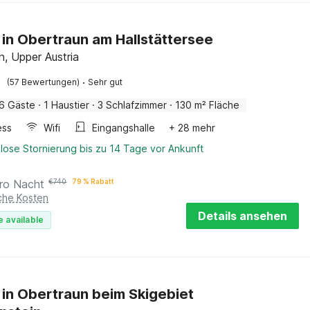
 in Obertraun am Hallstättersee
n, Upper Austria
·
(57 Bewertungen)
Sehr gut
6 Gäste
·
1 Haustier
·
3 Schlafzimmer
·
130 m² Fläche
ess
Wifi
Eingangshalle
+ 28 mehr
lose Stornierung bis zu 14 Tage vor Ankunft
ro Nacht
€
740
79 % Rabatt
iche Kosten
Details ansehen
e available
 in Obertraun beim Skigebiet