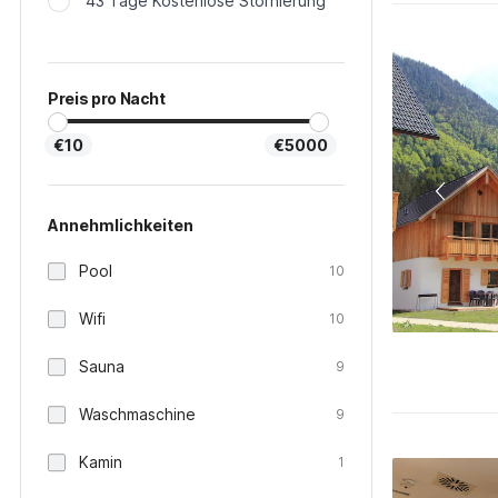
43 Tage Kostenlose Stornierung
Preis pro Nacht
€10
€5000
Annehmlichkeiten
Pool
10
Wifi
10
Sauna
9
Waschmaschine
9
Kamin
1