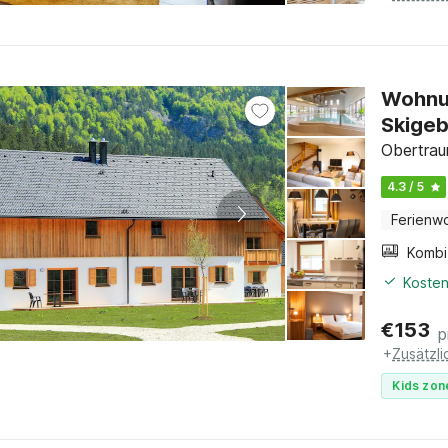
Wohnun
Skigeb
Obertrau
4.3 / 5
Ferienw
Kosten
€
153
p
+
Zusätzl
Kids zon