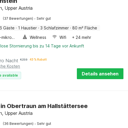
nstein
n, Upper Austria
·
(37 Bewertungen)
Sehr gut
6 Gäste
·
1 Haustier
·
3 Schlafzimmer
·
80 m² Fläche
Kombi-mikrowelle
Wellness
Wifi
+ 24 mehr
lose Stornierung bis zu 14 Tage vor Ankunft
ro Nacht
€
259
43 % Rabatt
iche Kosten
Details ansehen
e available
 in Obertraun am Hallstättersee
n, Upper Austria
·
(36 Bewertungen)
Sehr gut