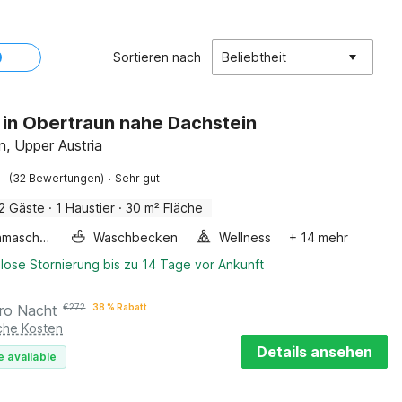
Sortieren nach
Beliebtheit
 in Obertraun nahe Dachstein
n, Upper Austria
·
(32 Bewertungen)
Sehr gut
2 Gäste
·
1 Haustier
·
30 m² Fläche
Waschmaschine
Waschbecken
Wellness
+ 14 mehr
lose Stornierung bis zu 14 Tage vor Ankunft
ro Nacht
€
272
38 % Rabatt
iche Kosten
Details ansehen
e available