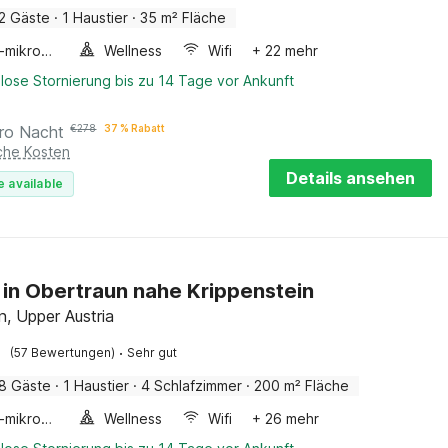
2 Gäste
·
1 Haustier
·
35 m² Fläche
Kombi-mikrowelle
Wellness
Wifi
+ 22 mehr
lose Stornierung bis zu 14 Tage vor Ankunft
ro Nacht
€
278
37 % Rabatt
iche Kosten
Details ansehen
e available
 in Obertraun nahe Krippenstein
n, Upper Austria
·
(57 Bewertungen)
Sehr gut
8 Gäste
·
1 Haustier
·
4 Schlafzimmer
·
200 m² Fläche
Kombi-mikrowelle
Wellness
Wifi
+ 26 mehr