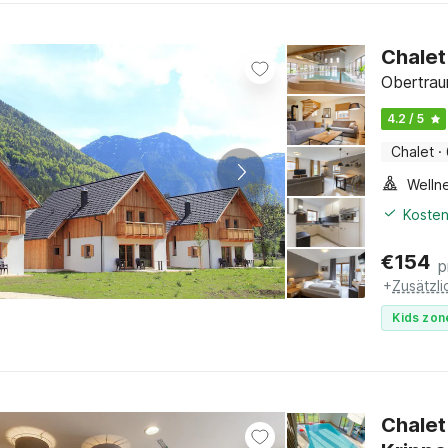
Chalet
Obertrau
4.2 / 5
Chalet
·
Welln
Kosten
€
154
p
+
Zusätzl
Kids zon
Chalet