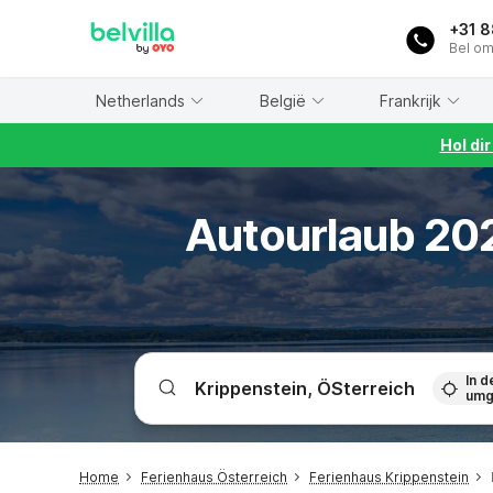
WIZARD MEMBER
+31 
Bel om
Netherlands
België
Frankrijk
Hol di
Autourlaub 202
In d
umg
Home
Ferienhaus Österreich
Ferienhaus Krippenstein