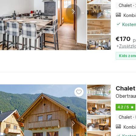
Chalet
·
Kosten
€
170
p
+
Zusätzl
Kids zon
Chalet
Obertrau
4.2 / 5
Chalet
·