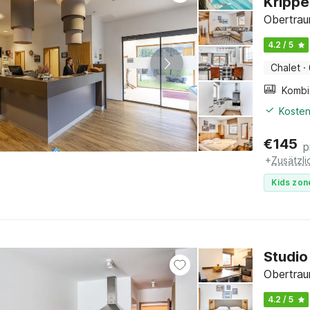
Krippe
Obertrau
4.2 / 5
Chalet
·
Kosten
€
145
p
+
Zusätzl
Kids zon
Studio
Obertrau
4.2 / 5