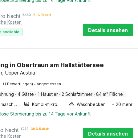
lose Stornierung bis zu 14 Tage vor Ankunft
pro Nacht
€
430
51 % Rabatt
iche Kosten
Details ansehen
e available
g in Obertraun am Hallstättersee
n, Upper Austria
·
(1 Bewertungen)
Angemessen
ohnung
·
4 Gäste
·
1 Haustier
·
2 Schlafzimmer
·
84 m² Fläche
Waschmaschine
Kombi-mikrowelle
Waschbecken
+ 20 mehr
lose Stornierung bis zu 14 Tage vor Ankunft
ro Nacht
€
272
39 % Rabatt
Details ansehen
iche Kosten