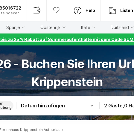
885016722
Help
Listen
 te boeken
Spanje
Oostenrijk
Italië
Duitsland
r bis zu 25 % Rabatt auf Sommeraufenthalte mit dem Code S
6 - Buchen Sie Ihren Url
Krippenstein
er
Datum hinzufügen
2 Gäste
,
0 H
ebung
Ferienhaus Krippenstein Autourlaub