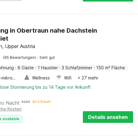
g in Obertraun nahe Dachstein
iet
n, Upper Austria
·
(65 Bewertungen)
Sehr gut
ohnung
·
6 Gäste
·
1 Haustier
·
3 Schlafzimmer
·
150 m² Fläche
Kombi-mikrowelle
Wellness
Wifi
+ 27 mehr
lose Stornierung bis zu 14 Tage vor Ankunft
ro Nacht
€
269
42 % Rabatt
iche Kosten
Details ansehen
e available