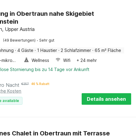
g in Obertraun nahe Skigebiet
nstein
n, Upper Austria
·
(49 Bewertungen)
Sehr gut
ohnung
·
4 Gäste
·
1 Haustier
·
2 Schlafzimmer
·
65 m² Fläche
Kombi-mikrowelle
Wellness
Wifi
+ 24 mehr
lose Stornierung bis zu 14 Tage vor Ankunft
ro Nacht
€
257
46 % Rabatt
iche Kosten
Details ansehen
e available
es Chalet in Obertraun mit Terrasse