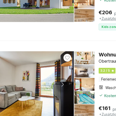
Kosten
€
206
+
Zusätzl
Kids zon
Wohnun
Obertrau
3.2 / 5
Ferienw
Kosten
€
161
p
+
Zusätzl