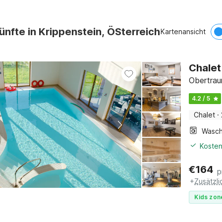
ünfte in Krippenstein, ÖSterreich
Kartenansicht
Chalet
Obertrau
4.2 / 5
Chalet
·
Kosten
€
164
p
+
Zusätzl
Kids zon