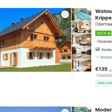
Wohnun
Krippe
Obertrau
4.2 / 5
Ferienw
Kosten
€
135
p
+
Zusätzl
Kids zon
Modern