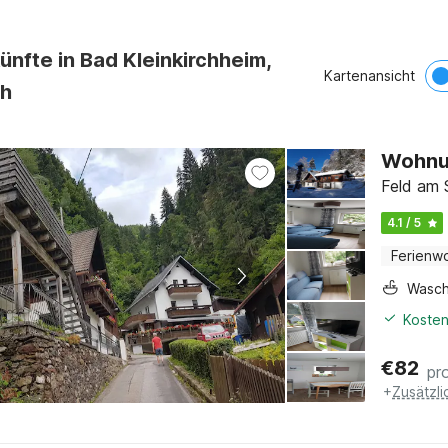
ünfte in Bad Kleinkirchheim,
Kartenansicht
ch
Wohnu
Feld am 
4.1 / 5
Ferienw
Wasc
Kosten
€
82
pr
+
Zusätzl