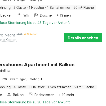
ohnung
·
2 Gäste
·
1 Haustier
·
1 Schlafzimmer
·
50 m² Fläche
hbecken
Wifi
Dusche
+ 13 mehr
lose Stornierung bis zu 43 Tage vor Ankunft
ro Nacht
€
231
41 % Rabatt
Details ansehen
iche Kosten
rschönes Apartment mit Balkon
rinthia
·
(20 Bewertungen)
Sehr gut
ohnung
·
4 Gäste
·
1 Haustier
·
1 Schlafzimmer
·
50 m² Fläche
he
Balkon
Badezimmer
+ 10 mehr
lose Stornierung bis zu 30 Tage vor Ankunft