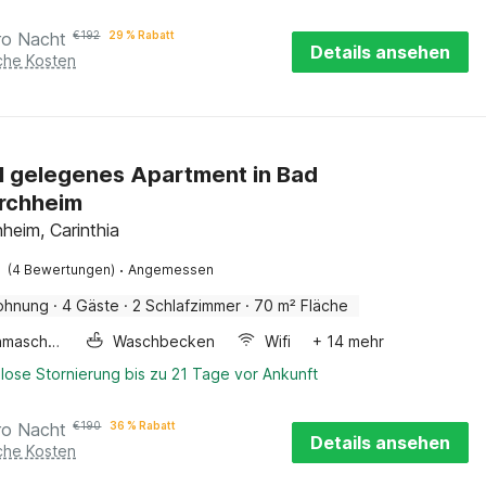
ro Nacht
€
192
29 % Rabatt
Details ansehen
iche Kosten
l gelegenes Apartment in Bad
irchheim
hheim, Carinthia
·
(4 Bewertungen)
Angemessen
ohnung
·
4 Gäste
·
2 Schlafzimmer
·
70 m² Fläche
Waschmaschine
Waschbecken
Wifi
+ 14 mehr
lose Stornierung bis zu 21 Tage vor Ankunft
ro Nacht
€
190
36 % Rabatt
Details ansehen
iche Kosten