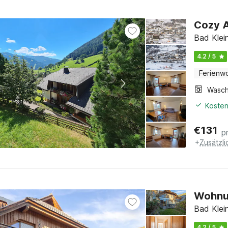
Cozy A
Bad Klein
4.2 / 5
Ferienw
Kosten
€
131
p
+
Zusätzl
Wohnun
Bad Klein
4.2 / 5