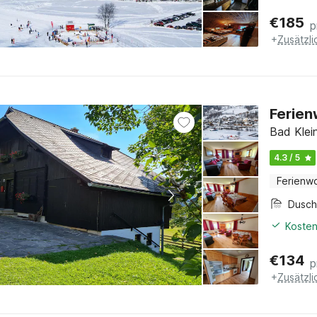
€
185
p
+
Zusätzl
Ferien
Bad Klein
4.3 / 5
Ferienw
Dusc
Kosten
€
134
p
+
Zusätzl