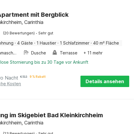
partment mit Bergblick
kirchheim, Carinthia
·
(20 Bewertungen)
Sehr gut
ohnung
·
4 Gäste
·
1 Haustier
·
1 Schlafzimmer
·
40 m² Fläche
Waschmaschine
Dusche
Terrasse
+ 11 mehr
lose Stornierung bis zu 30 Tage vor Ankunft
ro Nacht
€
153
9 % Rabatt
Details ansehen
iche Kosten
g im Skigebiet Bad Kleinkirchheim
kirchheim, Carinthia
·
(23 Bewertungen)
Sehr gut