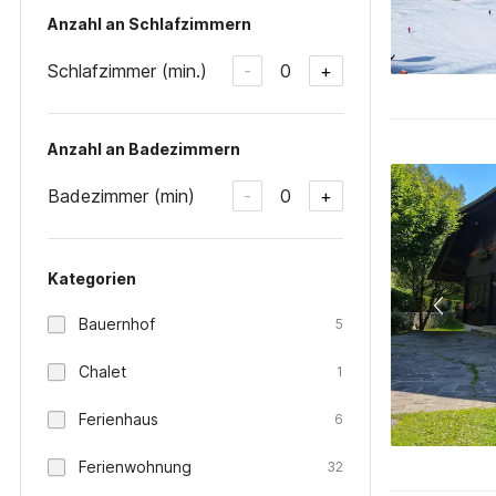
Anzahl an Schlafzimmern
Schlafzimmer (min.)
0
-
+
Anzahl an Badezimmern
Badezimmer (min)
0
-
+
Kategorien
Bauernhof
5
Chalet
1
Ferienhaus
6
Ferienwohnung
32