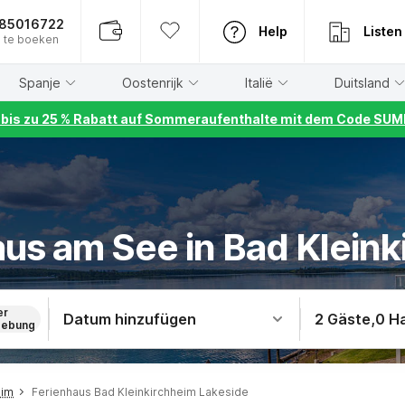
885016722
Help
Listen
 te boeken
Spanje
Oostenrijk
Italië
Duitsland
r bis zu 25 % Rabatt auf Sommeraufenthalte mit dem Code S
us am See in Bad Klein
er
Datum hinzufügen
2 Gäste
,
0 H
ebung
eim
Ferienhaus Bad Kleinkirchheim Lakeside