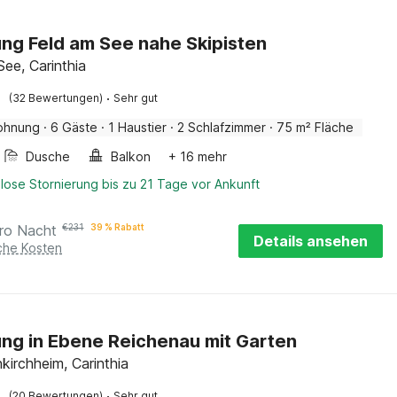
g Feld am See nahe Skipisten
See, Carinthia
·
(32 Bewertungen)
Sehr gut
ohnung
·
6 Gäste
·
1 Haustier
·
2 Schlafzimmer
·
75 m² Fläche
Dusche
Balkon
+ 16 mehr
lose Stornierung bis zu 21 Tage vor Ankunft
ro Nacht
€
231
39 % Rabatt
Details ansehen
iche Kosten
g in Ebene Reichenau mit Garten
kirchheim, Carinthia
·
(20 Bewertungen)
Sehr gut