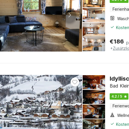
Ferienh
Kosten
€
186
p
+
Zusätzl
Idylli
Bad Klein
4.2 / 5
Ferienw
Welln
Kosten