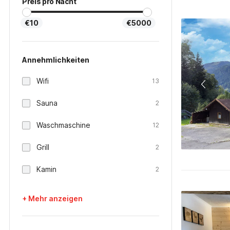
Preis pro Nacht
€10
€5000
Annehmlichkeiten
Wifi
13
Sauna
2
Waschmaschine
12
Grill
2
Kamin
2
+ Mehr anzeigen