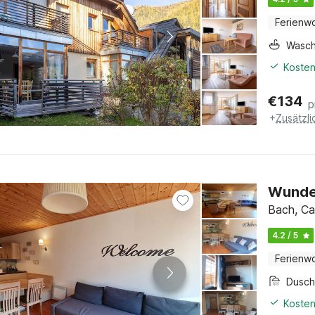
Ferienw
Wasc
Kosten
€
134
p
+
Zusätzl
Wunde
Bach, Ca
4.2 / 5
Ferienw
Dusc
Kosten