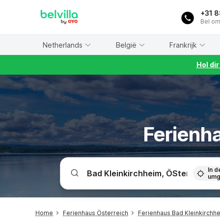
WIZARD MEMBER
+31 
Bel om
Netherlands
België
Frankrijk
Hol di
Ferienha
In d
umg
Home
Ferienhaus Österreich
Ferienhaus Bad Kleinkirchh