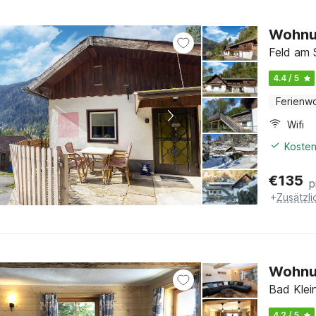
Wohnun
Feld am 
4.4 / 5
Ferienw
Wifi
Kosten
€
135
p
+
Zusätzl
Wohnun
Bad Klein
4.2 / 5