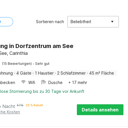
Sortieren nach
Beliebtheit
ng in Dorfzentrum am See
See, Carinthia
·
(15 Bewertungen)
Sehr gut
ohnung
·
4 Gäste
·
1 Haustier
·
2 Schlafzimmer
·
45 m² Fläche
hbecken
Wifi
Dusche
+ 17 mehr
lose Stornierung bis zu 30 Tage vor Ankunft
o Nacht
€
115
25 % Rabatt
Details ansehen
iche Kosten