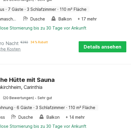
aus
·
7 Gäste
·
3 Schlafzimmer
·
110 m² Fläche
Waschmaschine
Dusche
Balkon
+ 17 mehr
lose Stornierung bis zu 30 Tage vor Ankunft
ro Nacht
€
292
34 % Rabatt
Details ansehen
iche Kosten
sche Hütte mit Sauna
kirchheim, Carinthia
·
(20 Bewertungen)
Sehr gut
ohnung
·
6 Gäste
·
3 Schlafzimmer
·
110 m² Fläche
ess
Dusche
Balkon
+ 14 mehr
lose Stornierung bis zu 30 Tage vor Ankunft