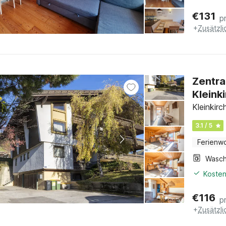
€
131
p
+
Zusätzl
Zentra
Kleink
Kleinkirc
3.1 / 5
Ferienw
Kosten
€
116
p
+
Zusätzl