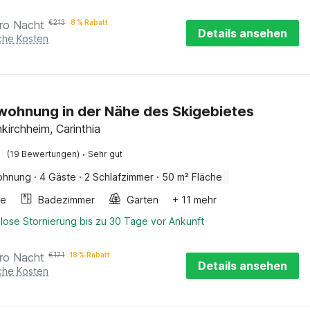
ro Nacht
€
213
8 % Rabatt
Details ansehen
iche Kosten
wohnung in der Nähe des Skigebietes
kirchheim, Carinthia
·
(19 Bewertungen)
Sehr gut
ohnung
·
4 Gäste
·
2 Schlafzimmer
·
50 m² Fläche
he
Badezimmer
Garten
+ 11 mehr
lose Stornierung bis zu 30 Tage vor Ankunft
ro Nacht
€
171
18 % Rabatt
Details ansehen
iche Kosten