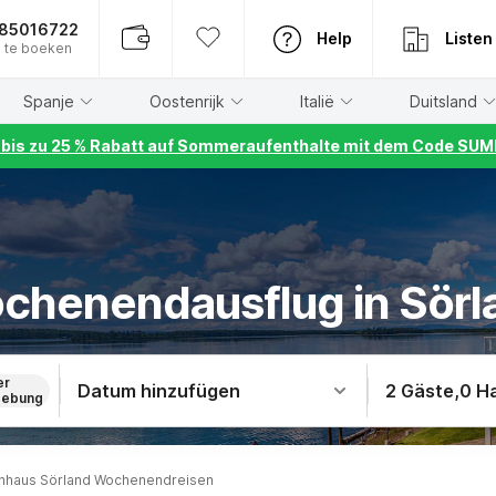
885016722
Help
Listen
 te boeken
Spanje
Oostenrijk
Italië
Duitsland
r bis zu 25 % Rabatt auf Sommeraufenthalte mit dem Code S
chenendausflug in Sörl
er
Datum hinzufügen
2 Gäste
,
0 H
ebung
enhaus Sörland Wochenendreisen