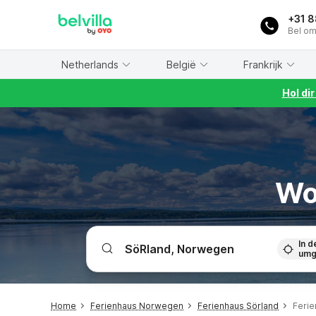
WIZARD MEMBER
+31 
Bel om
Netherlands
België
Frankrijk
Hol di
Wo
In d
umg
Home
Ferienhaus Norwegen
Ferienhaus Sörland
Feri