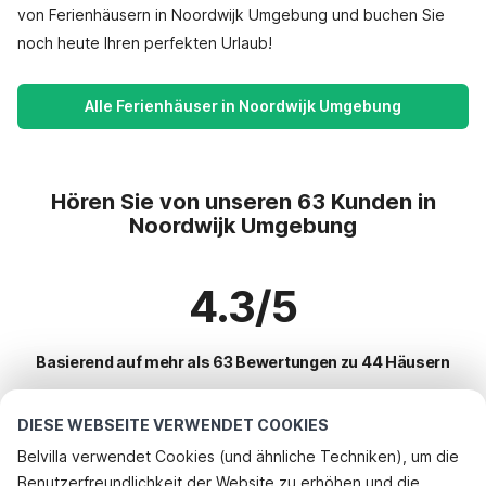
von Ferienhäusern in Noordwijk Umgebung und buchen Sie
noch heute Ihren perfekten Urlaub!
Alle Ferienhäuser in Noordwijk Umgebung
Hören Sie von unseren 63 Kunden in
Noordwijk Umgebung
4.3/5
Basierend auf mehr als 63 Bewertungen zu 44 Häusern
DIESE WEBSEITE VERWENDET COOKIES
Beliebteste Reiseziele für Urlaub
Belvilla verwendet Cookies (und ähnliche Techniken), um die
Benutzerfreundlichkeit der Website zu erhöhen und die