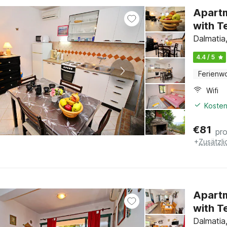
Apart
with T
Dalmatia
4.4 / 5
Ferienw
Wifi
Kosten
€
81
pr
+
Zusätzl
Apart
with T
Dalmatia