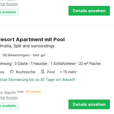
iche Kosten
Details ansehen
e available
Resort Apartment mit Pool
lmatia, Split and surroundings
·
(82 Bewertungen)
Sehr gut
ohnung
·
3 Gäste
·
1 Haustier
·
1 Schlafzimmer
·
22 m² Fläche
ess
Kochnische
Pool
+ 15 mehr
lose Stornierung bis zu 30 Tage vor Ankunft
ro Nacht
€
183
43 % Rabatt
iche Kosten
Details ansehen
e available