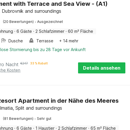
ent with Terrace and Sea View - (A1)
, Dubrovnik and surroundings
·
(20 Bewertungen)
Ausgezeichnet
ohnung
·
6 Gäste
·
2 Schlafzimmer
·
60 m² Fläche
Dusche
Terrasse
+ 14 mehr
lose Stornierung bis zu 28 Tage vor Ankunft
ro Nacht
€
247
33 % Rabatt
Details ansehen
iche Kosten
Resort Apartment in der Nähe des Meeres
lmatia, Split and surroundings
·
(81 Bewertungen)
Sehr gut
ohnung
·
6 Gäste
·
1 Haustier
·
2 Schlafzimmer
·
65 m² Fläche