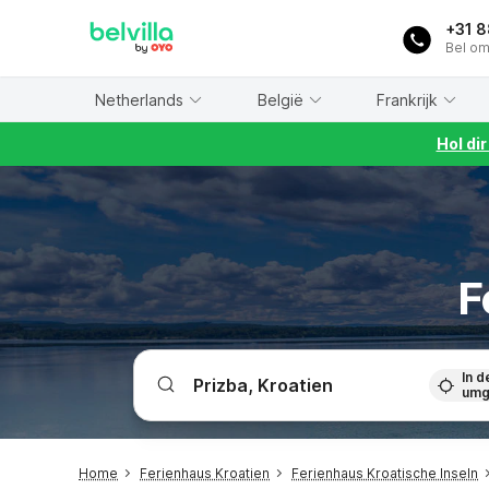
WIZARD MEMBER
+31 
Bel om
Netherlands
België
Frankrijk
Hol di
F
In d
umg
Home
Ferienhaus Kroatien
Ferienhaus Kroatische Inseln