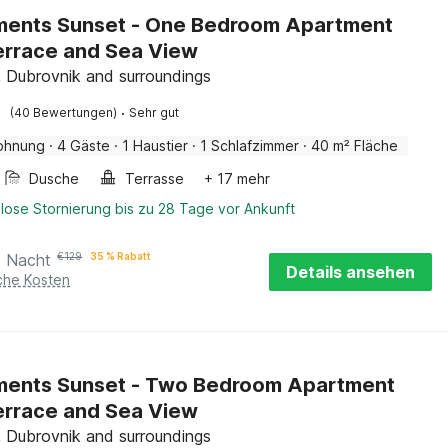
ments Sunset - One Bedroom Apartment
errace and Sea View
, Dubrovnik and surroundings
·
(40 Bewertungen)
Sehr gut
ohnung
·
4 Gäste
·
1 Haustier
·
1 Schlafzimmer
·
40 m² Fläche
Dusche
Terrasse
+ 17 mehr
lose Stornierung bis zu 28 Tage vor Ankunft
o Nacht
€
129
35 % Rabatt
Details ansehen
iche Kosten
ments Sunset - Two Bedroom Apartment
errace and Sea View
, Dubrovnik and surroundings