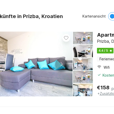
künfte in Prizba, Kroatien
Kartenansicht
Apartm
Prizba, 
4.4 / 5
Ferienw
Wifi
Kosten
€
158
p
+
Zusätzl