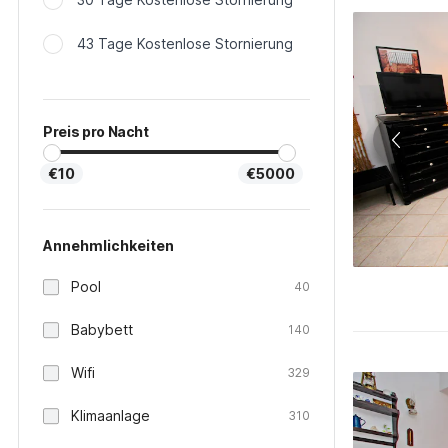
43 Tage Kostenlose Stornierung
Preis pro Nacht
€10
€5000
Annehmlichkeiten
Pool
40
Babybett
140
Wifi
329
Klimaanlage
310