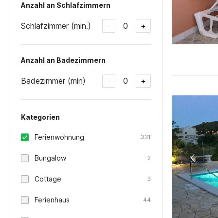
Anzahl an Schlafzimmern
Schlafzimmer (min.)
0
-
+
Anzahl an Badezimmern
Badezimmer (min)
0
-
+
Kategorien
Ferienwohnung
331
Bungalow
2
Cottage
3
Ferienhaus
44