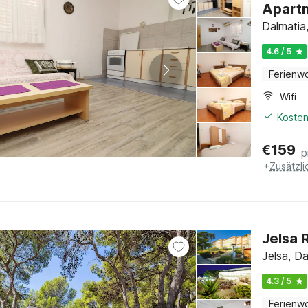
Apartm
Dalmatia
4.6 / 5
Ferienw
Wifi
Kosten
€
159
p
+
Zusätzl
Jelsa 
Jelsa, Da
4.3 / 5
Ferienw