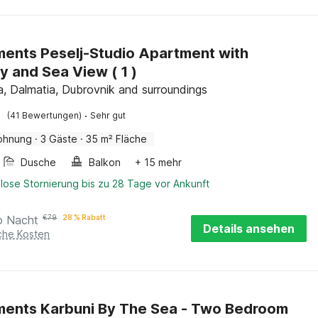
ents Peselj-Studio Apartment with
y and Sea View ( 1 )
, Dalmatia, Dubrovnik and surroundings
·
(41 Bewertungen)
Sehr gut
ohnung
·
3 Gäste
·
35 m² Fläche
Dusche
Balkon
+ 15 mehr
lose Stornierung bis zu 28 Tage vor Ankunft
o Nacht
€
79
28 % Rabatt
Details ansehen
iche Kosten
ents Karbuni By The Sea - Two Bedroom