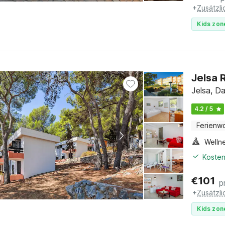
+
Zusätzl
Kids zon
Jelsa 
Jelsa, Da
4.2 / 5
Ferienw
Welln
Kosten
€
101
p
+
Zusätzl
Kids zon