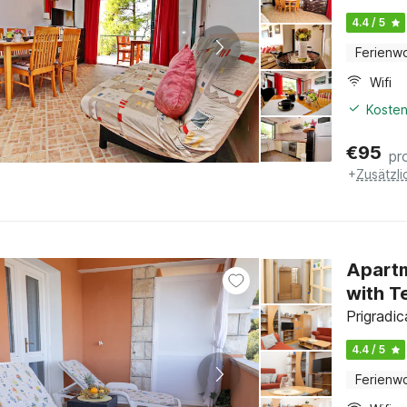
4.4 / 5
Ferienw
Wifi
Kosten
€
95
pr
+
Zusätzl
Apart
with T
Prigradi
4.4 / 5
Ferienw