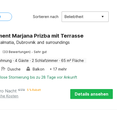
Sortieren nach
Beliebtheit
ent Marjana Prizba mit Terrasse
Dalmatia, Dubrovnik and surroundings
·
(33 Bewertungen)
Sehr gut
ohnung
·
4 Gäste
·
2 Schlafzimmer
·
65 m² Fläche
Dusche
Balkon
+ 17 mehr
lose Stornierung bis zu 28 Tage vor Ankunft
ro Nacht
€
179
5 % Rabatt
Details ansehen
iche Kosten