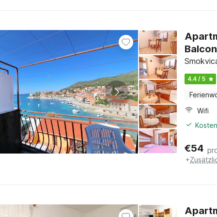
Apartm
Balcon
Smokvica
4.4 / 5
Ferienw
Wifi
Kosten
€
54
pr
+
Zusätzl
Apartm