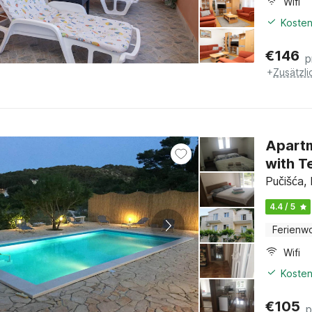
Wifi
Kosten
€
146
p
+
Zusätzl
Apartm
with T
Pučišća, 
4.4 / 5
Ferienw
Wifi
Kosten
€
105
p