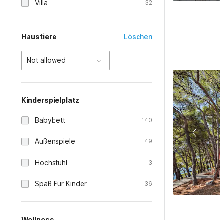
Villa
32
Haustiere
Löschen
Not allowed
Kinderspielplatz
Babybett
140
Außenspiele
49
Hochstuhl
3
Spaß Für Kinder
36
Wellness