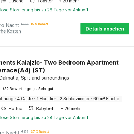
Dusche
Toaster
+ 20 mehr
lose Stornierung bis zu 28 Tage vor Ankunft
ro Nacht
€
183
15 % Rabatt
Details ansehen
iche Kosten
ents Kalajzic- Two Bedroom Apartment
errace(A4) (ST)
Dalmatia, Split and surroundings
·
(32 Bewertungen)
Sehr gut
ohnung
·
4 Gäste
·
1 Haustier
·
2 Schlafzimmer
·
60 m² Fläche
Hottub
Babybett
+ 26 mehr
lose Stornierung bis zu 28 Tage vor Ankunft
ro Nacht
€
174
37 % Rabatt