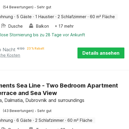
·
(54 Bewertungen)
Sehr gut
ohnung
·
5 Gäste
·
1 Haustier
·
2 Schlafzimmer
·
60 m² Fläche
Dusche
Balkon
+ 17 mehr
lose Stornierung bis zu 28 Tage vor Ankunft
o Nacht
€
130
23 % Rabatt
Details ansehen
iche Kosten
ments Sea Line - Two Bedroom Apartment
errace and Sea View
ca, Dalmatia, Dubrovnik and surroundings
·
(43 Bewertungen)
Sehr gut
ohnung
·
6 Gäste
·
2 Schlafzimmer
·
60 m² Fläche