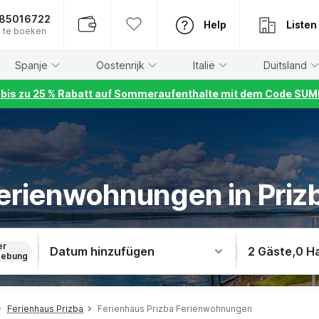
885016722
Help
Listen
 te boeken
Spanje
Oostenrijk
Italië
Duitsland
r bis zu 25 % Rabatt auf Sommeraufenthalte mit dem Code S
erienwohnungen in Priz
er
Datum hinzufügen
2 Gäste
,
0 H
ebung
Ferienhaus Prizba
Ferienhaus Prizba Ferienwohnungen