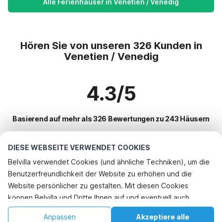
Alle Ferienhäuser in Venetien / Venedig
Hören Sie von unseren 326 Kunden in
Venetien / Venedig
4.3/5
Basierend auf mehr als 326 Bewertungen zu 243 Häusern
DIESE WEBSEITE VERWENDET COOKIES
Beliebteste Reiseziele für Urlaub
Belvilla verwendet Cookies (und ähnliche Techniken), um die
Benutzerfreundlichkeit der Website zu erhöhen und die
Beliebte Ausstattungen für Urlaub in Venetien / venedig
Telefonisch buchen
Website persönlicher zu gestalten. Mit diesen Cookies
Kinderfreundliche Ferienunterkünfte
können Belvilla und Dritte Ihnen auf und eventuell auch
Top-Regionen mit Top-Annehmlichkeiten für den Urlaub
Ferienhaus mit Schwimmbad
außerhalb unserer Website folgen, um Werbung Ihren
Urlaub mit Hund - Haustierfreundliche Ferienunterkünfte norditalien
Anpassen
Akzeptiere alle
Top-Städte mit Top-Annehmlichkeiten für den Urlaub
Interessen anzupassen und das Teilen von Informationen über
Urlaub mit Hund - Haustierfreundliche Ferienunterkünfte