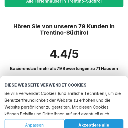
Alle Ferienhäuser in Trentino-Südtirol
Hören Sie von unseren 79 Kunden in
Trentino-Südtirol
4.4/5
Basierend auf mehr als 79 Bewertungen zu 71 Häusern
DIESE WEBSEITE VERWENDET COOKIES
Beliebteste Reiseziele für Urlaub
Belvilla verwendet Cookies (und ähnliche Techniken), um die
Benutzerfreundlichkeit der Website zu erhöhen und die
Beliebte Ausstattungen für Urlaub in Trentino-südtirol
Website persönlicher zu gestalten. Mit diesen Cookies
Urlaub mit Hund - Haustierfreundliche Ferienunterkünfte
können Belvilla und Dritte Ihnen auf und eventuell auch
Top-Regionen mit Top-Annehmlichkeiten für den Urlaub
Ferienwohnungen
außerhalb unserer Website folgen, um Werbung Ihren
Urlaub mit Hund - Haustierfreundliche Ferienunterkünfte norditalien
Anpassen
Akzeptiere alle
Top-Städte mit Top-Annehmlichkeiten für den Urlaub
Interessen anzupassen und das Teilen von Informationen über
Ferienhaus mit Garten