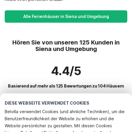
Alle Ferienhäuser in Siena und Umgebung
Hören Sie von unseren 125 Kunden in
Siena und Umgebung
4.4/5
Basierend auf mehr als 125 Bewertungen zu 104 Häusern
DIESE WEBSEITE VERWENDET COOKIES
Beliebteste Reiseziele für Urlaub
Belvilla verwendet Cookies (und ähnliche Techniken), um die
Benutzerfreundlichkeit der Website zu erhöhen und die
Beliebte Ausstattungen für Urlaub in Siena und umgebung
Website persönlicher zu gestalten. Mit diesen Cookies
Kinderfreundliche Ferienunterkünfte