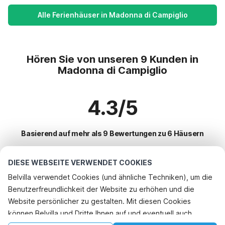
Alle Ferienhäuser in Madonna di Campiglio
Hören Sie von unseren 9 Kunden in
Madonna di Campiglio
4.3/5
Basierend auf mehr als 9 Bewertungen zu 6 Häusern
DIESE WEBSEITE VERWENDET COOKIES
Beliebteste Reiseziele für Urlaub
Belvilla verwendet Cookies (und ähnliche Techniken), um die
Benutzerfreundlichkeit der Website zu erhöhen und die
Beliebte Ausstattungen für Urlaub in Madonna di campiglio
Website persönlicher zu gestalten. Mit diesen Cookies
Ferienhaus im Skigebiet
können Belvilla und Dritte Ihnen auf und eventuell auch
Top-Regionen mit Top-Annehmlichkeiten für den Urlaub
Ferienhaus am See