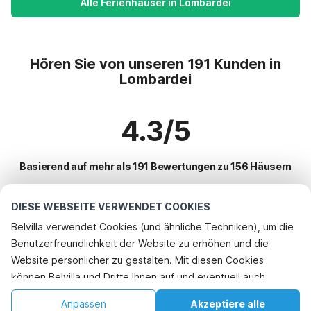
Alle Ferienhäuser in Lombardei
Hören Sie von unseren 191 Kunden in
Lombardei
4.3/5
Basierend auf mehr als 191 Bewertungen zu 156 Häusern
DIESE WEBSEITE VERWENDET COOKIES
Beliebteste Reiseziele für Urlaub
Belvilla verwendet Cookies (und ähnliche Techniken), um die
Benutzerfreundlichkeit der Website zu erhöhen und die
Beliebte Ausstattungen für Urlaub in Lombardei
Telefonisch buchen
Website persönlicher zu gestalten. Mit diesen Cookies
Ferienhaus am See
können Belvilla und Dritte Ihnen auf und eventuell auch
Top-Regionen mit Top-Annehmlichkeiten für den Urlaub
Urlaub mit Hund - Haustierfreundliche Ferienunterkünfte
außerhalb unserer Website folgen, um Werbung Ihren
Urlaub mit Hund - Haustierfreundliche Ferienunterkünfte norditalien
Anpassen
Akzeptiere alle
Top-Städte mit Top-Annehmlichkeiten für den Urlaub
Interessen anzupassen und das Teilen von Informationen über
Ferienwohnungen