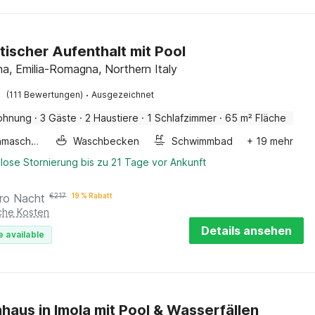
ischer Aufenthalt mit Pool
na, Emilia-Romagna, Northern Italy
·
(111 Bewertungen)
Ausgezeichnet
ohnung
·
3 Gäste
·
2 Haustiere
·
1 Schlafzimmer
·
65 m² Fläche
Waschmaschine
Waschbecken
Schwimmbad
+ 19 mehr
lose Stornierung bis zu 21 Tage vor Ankunft
ro Nacht
€
217
19 % Rabatt
iche Kosten
Details ansehen
e available
haus in Imola mit Pool & Wasserfällen