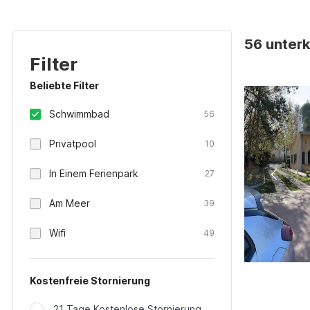
56 unterk
Filter
Beliebte Filter
Schwimmbad
56
Privatpool
10
In Einem Ferienpark
27
Am Meer
39
Wifi
49
Kostenfreie Stornierung
21 Tage Kostenlose Stornierung