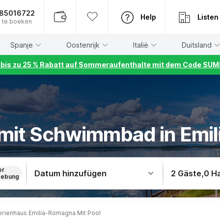
885016722
Help
Listen
 te boeken
Spanje
Oostenrijk
Italië
Duitsland
r bis zu 25 % Rabatt auf Sommeraufenthalte mit dem Code S
 mit Schwimmbad in Emi
er
Datum hinzufügen
2 Gäste
,
0 H
ebung
erienhaus Emilia-Romagna Mit Pool