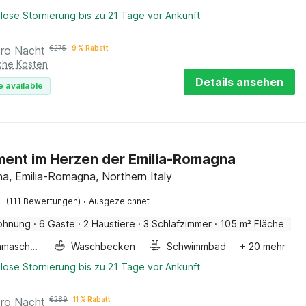
lose Stornierung bis zu 21 Tage vor Ankunft
pro Nacht
€
275
9 % Rabatt
iche Kosten
Details ansehen
e available
ent im Herzen der Emilia-Romagna
na, Emilia-Romagna, Northern Italy
·
(111 Bewertungen)
Ausgezeichnet
ohnung
·
6 Gäste
·
2 Haustiere
·
3 Schlafzimmer
·
105 m² Fläche
Waschmaschine
Waschbecken
Schwimmbad
+ 20 mehr
lose Stornierung bis zu 21 Tage vor Ankunft
pro Nacht
€
289
11 % Rabatt