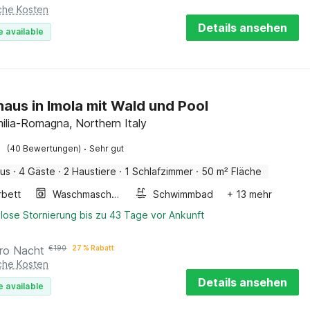
iche Kosten
Details ansehen
e available
haus in Imola mit Wald und Pool
milia-Romagna, Northern Italy
·
(40 Bewertungen)
Sehr gut
aus
·
4 Gäste
·
2 Haustiere
·
1 Schlafzimmer
·
50 m² Fläche
rbett
Waschmaschine
Schwimmbad
+ 13 mehr
lose Stornierung bis zu 43 Tage vor Ankunft
ro Nacht
€
190
27 % Rabatt
iche Kosten
Details ansehen
e available