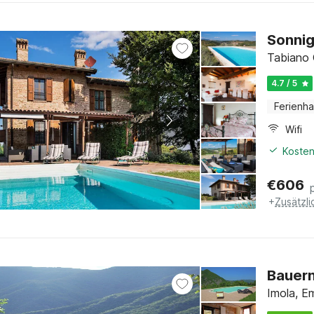
Sonnig
Tabiano 
4.7 / 5
Ferienh
Wifi
Kosten
€
606
+
Zusätzl
Bauern
Imola, E