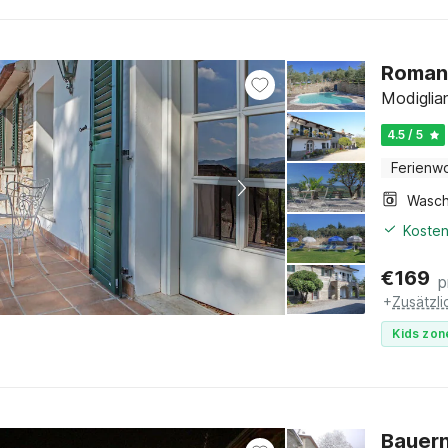
Romant
Modiglia
4.5 / 5
Ferienw
Kosten
€
169
p
+
Zusätzl
Kids zon
Bauern