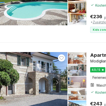
Kosten
€
236
+
Zusätzl
Kids zon
Apartm
Modiglia
4.5 / 5
Ferienw
Kosten
€
243