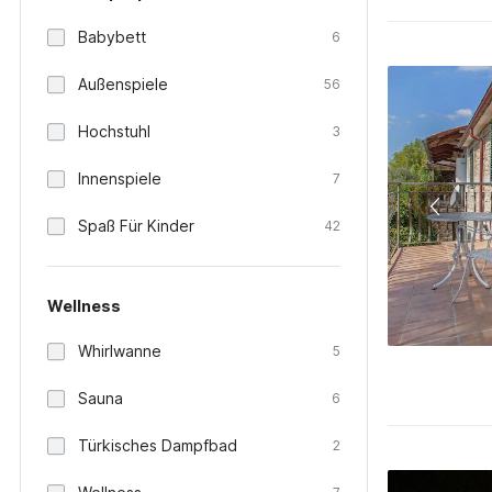
Babybett
6
Außenspiele
56
Hochstuhl
3
Innenspiele
7
Spaß Für Kinder
42
Wellness
Whirlwanne
5
Sauna
6
Türkisches Dampfbad
2