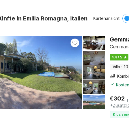
ünfte in Emilia Romagna, Italien
Kartenansicht
Gemman
Gemmano
4.4 / 5
Villa
·
10
Kosten
€
302
+
Zusätzl
Kids zon