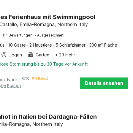
es Ferienhaus mit Swimmingpool
Castello, Emilia-Romagna, Northern Italy
·
(11 Bewertungen)
Ausgezeichnet
aus
·
10 Gäste
·
2 Haustiere
·
5 Schlafzimmer
·
300 m² Fläche
Liegen
Garten
+ 29 mehr
lose Stornierung bis zu 30 Tage vor Ankunft
pro Nacht
€
702
8 % Rabatt
Details ansehen
iche Kosten
hof in Italien bei Dardagna-Fällen
milia-Romagna, Northern Italy