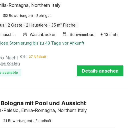
milia-Romagna, Northern Italy
·
(52 Bewertungen)
Sehr gut
aus
·
2 Gäste
·
2 Haustiere
·
35 m² Fläche
Waschmaschine
Waschbecken
Schwimmbad
+ 13 mehr
lose Stornierung bis zu 43 Tage vor Ankunft
ro Nacht
€
151
27 % Rabatt
iche Kosten
Details ansehen
e available
in Bologna mit Pool und Aussicht
a-Palesio, Emilia-Romagna, Northern Italy
·
(11 Bewertungen)
Fabelhaft