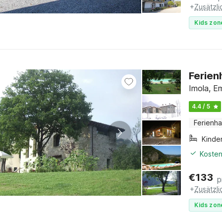
+
Zusätzl
Kids zon
Ferien
Imola, E
4.4 / 5
Ferienh
Kinde
Kosten
€
133
p
+
Zusätzl
Kids zon