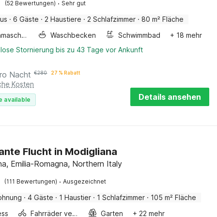
·
(52 Bewertungen)
Sehr gut
aus
·
6 Gäste
·
2 Haustiere
·
2 Schlafzimmer
·
80 m² Fläche
Waschmaschine
Waschbecken
Schwimmbad
+ 18 mehr
lose Stornierung bis zu 43 Tage vor Ankunft
ro Nacht
€
280
27 % Rabatt
iche Kosten
Details ansehen
e available
nte Flucht in Modigliana
na, Emilia-Romagna, Northern Italy
·
(111 Bewertungen)
Ausgezeichnet
ohnung
·
4 Gäste
·
1 Haustier
·
1 Schlafzimmer
·
105 m² Fläche
ess
Fahrräder verfügbar
Garten
+ 22 mehr