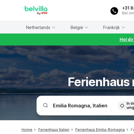
WIZARD MEMBER
+31 
Bel om
Netherlands
België
Frankrijk
Hol di
Ferienhaus
In d
umg
Home
Ferienhaus Italien
Ferienhaus Emilia-Romagna
F