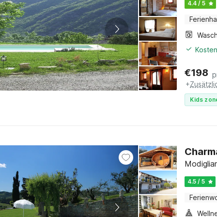
4.4 / 5
Ferienh
Kosten
€
198
p
+
Zusätzl
Kids zon
Charma
Modiglia
4.5 / 5
Ferienw
Welln