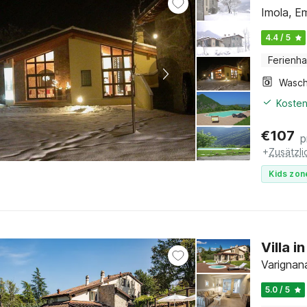
Imola, E
4.4 / 5
Ferienh
Kosten
€
107
p
+
Zusätzl
Kids zon
Villa 
Varignan
5.0 / 5