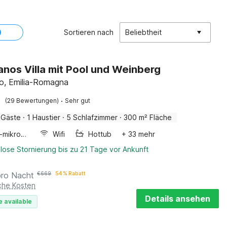
Sortieren nach
Beliebtheit
os Villa mit Pool und Weinberg
, Emilia-Romagna
·
(29 Bewertungen)
Sehr gut
 Gäste
·
1 Haustier
·
5 Schlafzimmer
·
300 m² Fläche
Kombi-mikrowelle
Wifi
Hottub
+ 33 mehr
lose Stornierung bis zu 21 Tage vor Ankunft
pro Nacht
€
669
54 % Rabatt
iche Kosten
Details ansehen
e available