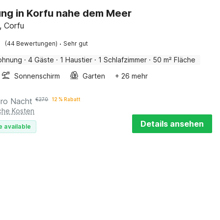
ng in Korfu nahe dem Meer
, Corfu
·
(44 Bewertungen)
Sehr gut
ohnung
·
4 Gäste
·
1 Haustier
·
1 Schlafzimmer
·
50 m² Fläche
Sonnenschirm
Garten
+ 26 mehr
pro Nacht
€
270
12 % Rabatt
iche Kosten
Details ansehen
e available