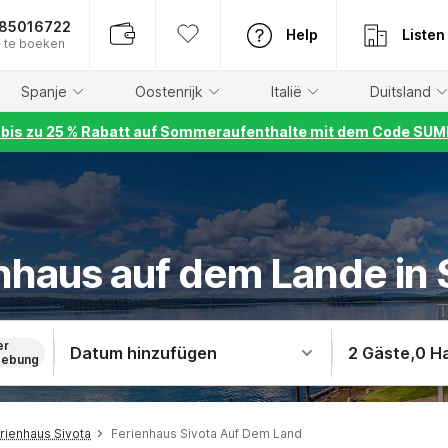
885016722
Help
Listen
 te boeken
Spanje
Oostenrijk
Italië
Duitsland
r bis zu 25 % Rabatt auf Sommeraufenthalte mit dem Code S
nhaus auf dem Lande in 
er
Datum hinzufügen
2 Gäste
,
0 H
ebung
rienhaus Sivota
Ferienhaus Sivota Auf Dem Land