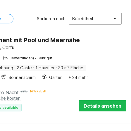
Sortieren nach
Beliebtheit
ent mit Pool und Meernähe
, Corfu
·
(29 Bewertungen)
Sehr gut
ohnung
·
2 Gäste
·
1 Haustier
·
30 m² Fläche
Sonnenschirm
Garten
+ 24 mehr
ro Nacht
€
213
14 % Rabatt
iche Kosten
Details ansehen
e available