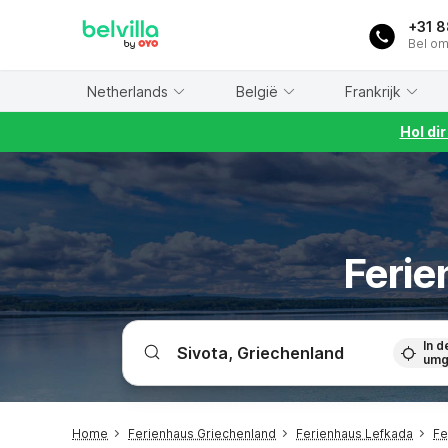
WIZARD MEMBER
+31 
Bel om
Netherlands
België
Frankrijk
Hol di
Ferie
In d
umg
Home
Ferienhaus Griechenland
Ferienhaus Lefkada
Fe