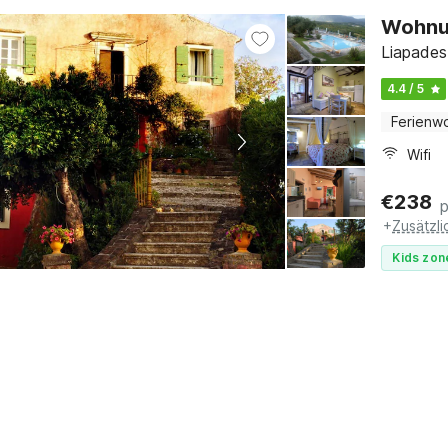
Wohnu
Liapades
4.4 / 5
Ferienw
Wifi
€
238
+
Zusätzl
Kids zon