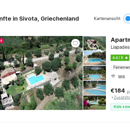
nfte in Sivota, Griechenland
Kartenansicht
Apartm
24
Liapades
4.4 / 5
Ferienw
Wifi
€
184
p
+
Zusätzl
Kids zon