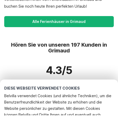
buchen Sie noch heute Ihren perfekten Urlaub!
Alle Ferienhäuser in Grimaud
Hören Sie von unseren 197 Kunden in
Grimaud
4.3/5
Basierend auf mehr als 197 Bewertungen zu 148 Häusern
DIESE WEBSEITE VERWENDET COOKIES
Belvilla verwendet Cookies (und ähnliche Techniken), um die
Benutzerfreundlichkeit der Website zu erhöhen und die
Beliebteste Reiseziele für Urlaub
Website persönlicher zu gestalten. Mit diesen Cookies
können Belvilla und Dritte Ihnen auf und eventuell auch
Top-Städte mit Top-Annehmlichkeiten für den Urlaub