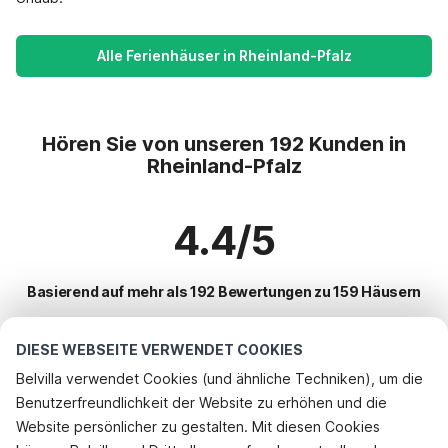
Alle Ferienhäuser in Rheinland-Pfalz
Hören Sie von unseren 192 Kunden in
Rheinland-Pfalz
4.4/5
Basierend auf mehr als 192 Bewertungen zu 159 Häusern
DIESE WEBSEITE VERWENDET COOKIES
Beliebteste Reiseziele für Urlaub
Belvilla verwendet Cookies (und ähnliche Techniken), um die
Benutzerfreundlichkeit der Website zu erhöhen und die
Beliebte Ausstattungen für Urlaub in Rheinland-pfalz
Website persönlicher zu gestalten. Mit diesen Cookies
Kinderfreundliche Ferienunterkünfte