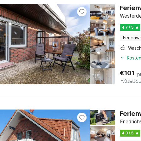
Ferien
Westerde
4.7 / 5
Ferienw
Wasc
Kosten
€
101
p
+
Zusätzl
Ferien
Friedric
4.3 / 5