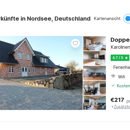
künfte in Nordsee, Deutschland
Kartenansicht
Doppel
Karoline
4.7 / 5
Ferienh
Wifi
Kosten
€
217
p
+
Zusätzl