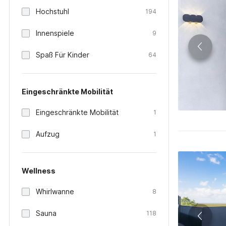
Hochstuhl
194
Innenspiele
9
Spaß Für Kinder
64
Eingeschränkte Mobilität
Eingeschränkte Mobilität
1
Aufzug
1
Wellness
Whirlwanne
8
Sauna
118