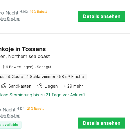
ro Nacht
€
202
19 % Rabatt
Details ansehen
iche Kosten
nkoje in Tossens
gen, Northern sea coast
·
(16 Bewertungen)
Sehr gut
aus
·
4 Gäste
·
1 Schlafzimmer
·
58 m² Fläche
Sandkasten
Liegen
+ 29 mehr
lose Stornierung bis zu 21 Tage vor Ankunft
o Nacht
€
124
21 % Rabatt
iche Kosten
Details ansehen
e available