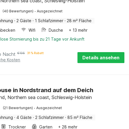
 Northern sea coast, Schleswig-Holstein
·
(40 Bewertungen)
Ausgezeichnet
ohnung
·
2 Gäste
·
1 Schlafzimmer
·
28 m² Fläche
hbecken
Wifi
Dusche
+ 13 mehr
lose Stornierung bis zu 21 Tage vor Ankunft
o Nacht
€
106
31 % Rabatt
Details ansehen
iche Kosten
use in Nordstrand auf dem Deich
nd, Northern sea coast, Schleswig-Holstein
·
(21 Bewertungen)
Ausgezeichnet
ohnung
·
4 Gäste
·
2 Schlafzimmer
·
85 m² Fläche
Trockner
Garten
+ 28 mehr