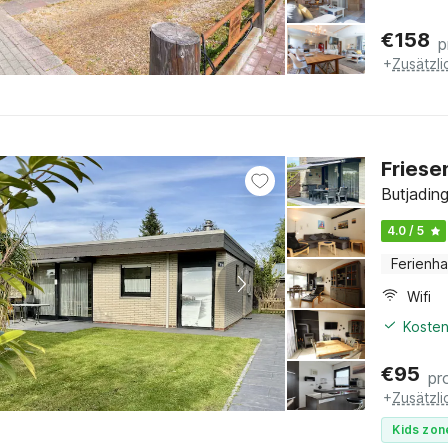
€
158
p
+
Zusätzl
Friese
Butjadin
4.0 / 5
Ferienh
Wifi
Kosten
€
95
pr
+
Zusätzl
Kids zon