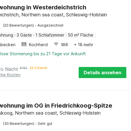
wohnung in Westerdeichstrich
ichstrich, Northern sea coast, Schleswig-Holstein
·
(20 Bewertungen)
Ausgezeichnet
ohnung
·
3 Gäste
·
1 Schlafzimmer
·
50 m² Fläche
hbecken
Kochherd
Wifi
+ 18 mehr
lose Stornierung bis zu 21 Tage vor Ankunft
ro Nacht
€
162
35 % Rabatt
Details ansehen
iche Kosten
wohnung im OG in Friedrichkoog-Spitze
hskoog, Northern sea coast, Schleswig-Holstein
·
(30 Bewertungen)
Sehr gut