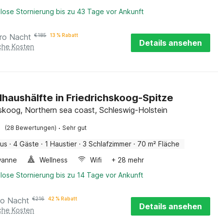
lose Stornierung bis zu 43 Tage vor Ankunft
ro Nacht
€
185
13 % Rabatt
Details ansehen
iche Kosten
haushälfte in Friedrichskoog-Spitze
hskoog, Northern sea coast, Schleswig-Holstein
·
(28 Bewertungen)
Sehr gut
aus
·
4 Gäste
·
1 Haustier
·
3 Schlafzimmer
·
70 m² Fläche
wanne
Wellness
Wifi
+ 28 mehr
lose Stornierung bis zu 14 Tage vor Ankunft
ro Nacht
€
216
42 % Rabatt
Details ansehen
iche Kosten