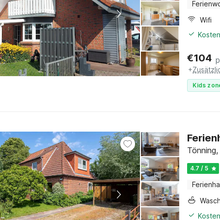
Ferienw
Wifi
Kosten
€
104
p
+
Zusätzl
Kids zon
Ferien
Tönning,
4.7 / 5
Ferienh
Wasc
Kosten