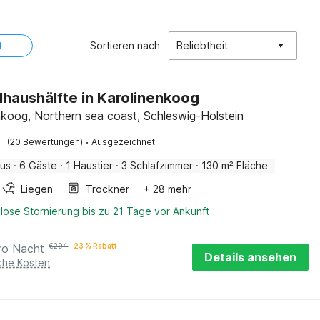
Sortieren nach
Beliebtheit
haushälfte in Karolinenkoog
nkoog, Northern sea coast, Schleswig-Holstein
·
(20 Bewertungen)
Ausgezeichnet
aus
·
6 Gäste
·
1 Haustier
·
3 Schlafzimmer
·
130 m² Fläche
Liegen
Trockner
+ 28 mehr
lose Stornierung bis zu 21 Tage vor Ankunft
ro Nacht
€
294
23 % Rabatt
Details ansehen
iche Kosten