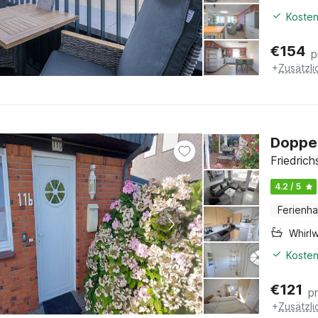
Kosten
€
154
p
+
Zusätzl
Doppel
Friedric
4.2 / 5
Ferienh
Whirl
Kosten
€
121
p
+
Zusätzl