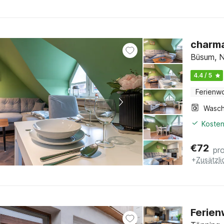
charm
Büsum, N
4.4 / 5
Ferienw
Kosten
€
72
pr
+
Zusätzl
Ferien