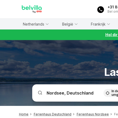
WIZARD MEMBER
+31 
Bel om
Netherlands
België
Frankrijk
Hol di
La
In d
umg
Home
Ferienhaus Deutschland
Ferienhaus Nordsee
Fe