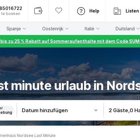
885016722
Help
Listen
 te boeken
Spanje
Oostenrijk
Italië
Duitsland
r bis zu 25 % Rabatt auf Sommeraufenthalte mit dem Code S
st minute urlaub in Nord
er
Datum hinzufügen
2 Gäste
,
0 H
ebung
rienhaus Nordsee Last Minute