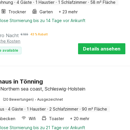
ohnung
·
4 Gäste
·
1 Haustier
·
1 Schlafzimmer
·
58 m² Fläche
Trockner
Garten
+ 23 mehr
lose Stornierung bis zu 14 Tage vor Ankunft
ro Nacht
€
189
43 % Rabatt
iche Kosten
Details ansehen
e available
haus in Tönning
 Northern sea coast, Schleswig-Holstein
·
(20 Bewertungen)
Ausgezeichnet
aus
·
4 Gäste
·
1 Haustier
·
2 Schlafzimmer
·
90 m² Fläche
hbecken
Wifi
Toaster
+ 20 mehr
lose Stornierung bis zu 21 Tage vor Ankunft