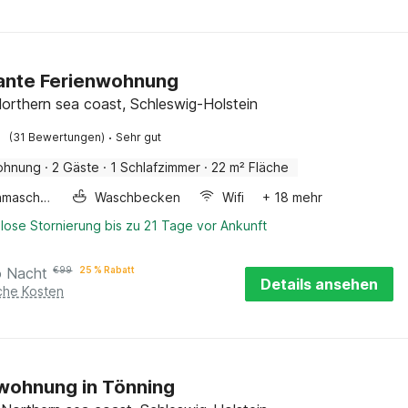
ante Ferienwohnung
orthern sea coast, Schleswig-Holstein
·
(31 Bewertungen)
Sehr gut
ohnung
·
2 Gäste
·
1 Schlafzimmer
·
22 m² Fläche
Waschmaschine
Waschbecken
Wifi
+ 18 mehr
lose Stornierung bis zu 21 Tage vor Ankunft
o Nacht
€
99
25 % Rabatt
Details ansehen
iche Kosten
wohnung in Tönning