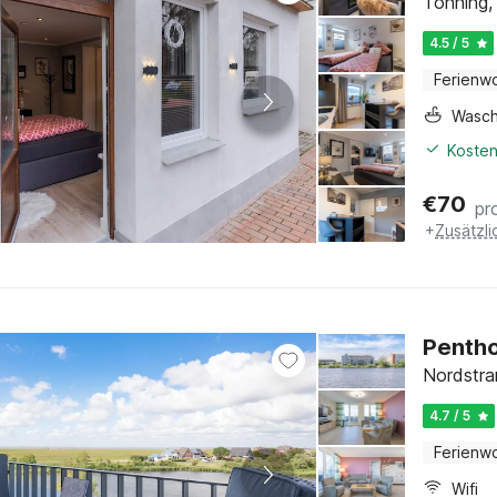
Tönning,
4.5 / 5
Ferienw
Wasc
Kosten
€
70
pr
+
Zusätzl
Pentho
Nordstra
4.7 / 5
Ferienw
Wifi