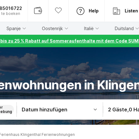
885016722
Help
Listen
 te boeken
Spanje
Oostenrijk
Italië
Duitsland
r bis zu 25 % Rabatt auf Sommeraufenthalte mit dem Code S
ienwohnungen in Klingen
er
Datum hinzufügen
2 Gäste
,
0 H
ebung
Ferienhaus Klingenthal Ferienwohnungen