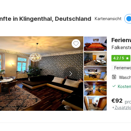
nfte in Klingenthal, Deutschland
Kartenansicht
Ferien
Falkenst
4.2 / 5
Ferienw
Kosten
€
92
pr
+
Zusätzl