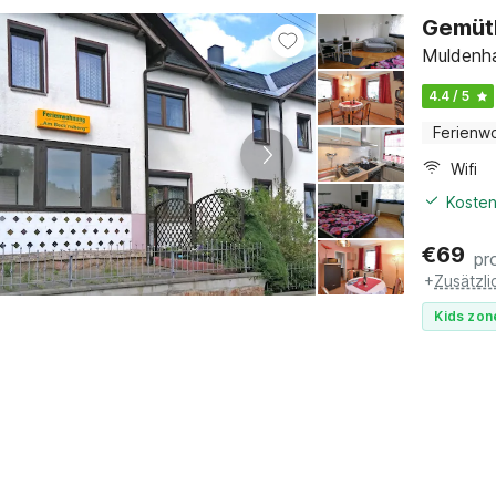
Gemütl
Muldenh
4.4 / 5
Ferienw
Wifi
Kosten
€
69
pr
+
Zusätzl
Kids zon