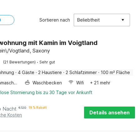
Sortieren nach
Beliebtheit
wohnung mit Kamin im Voigtland
ein\/Vogtland, Saxony
·
(21 Bewertungen)
Sehr gut
ohnung
·
4 Gäste
·
2 Haustiere
·
2 Schlafzimmer
·
100 m² Fläche
Waschmaschine
Waschbecken
Wifi
+ 21 mehr
lose Stornierung bis zu 30 Tage vor Ankunft
o Nacht
€
120
19 % Rabatt
Details ansehen
iche Kosten