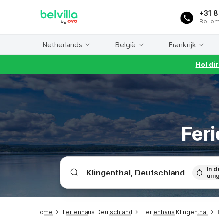
WIZARD MEMBER
+31 
Bel om
Netherlands
België
Frankrijk
Hol di
Fer
In d
umg
Home
Ferienhaus Deutschland
Ferienhaus Klingenthal