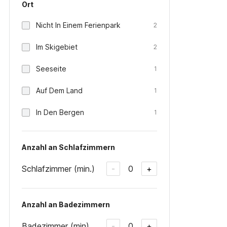
Ort
Nicht In Einem Ferienpark
2
Im Skigebiet
2
Seeseite
1
Auf Dem Land
1
In Den Bergen
1
Anzahl an Schlafzimmern
Schlafzimmer (min.)
0
-
+
Anzahl an Badezimmern
Badezimmer (min)
0
-
+