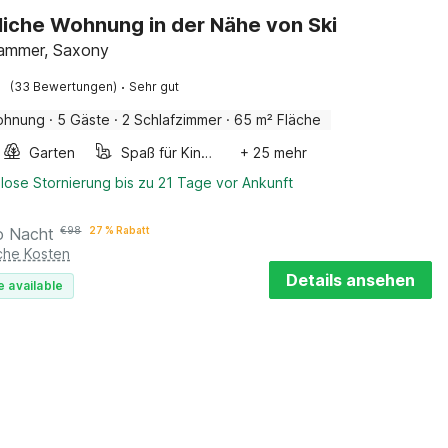
iche Wohnung in der Nähe von Ski
ammer, Saxony
·
(33 Bewertungen)
Sehr gut
ohnung
·
5 Gäste
·
2 Schlafzimmer
·
65 m² Fläche
Garten
Spaß für Kinder
+ 25 mehr
lose Stornierung bis zu 21 Tage vor Ankunft
o Nacht
€
98
27 % Rabatt
iche Kosten
Details ansehen
e available