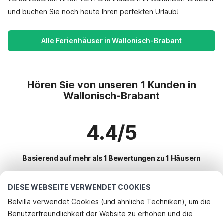
und buchen Sie noch heute Ihren perfekten Urlaub!
Alle Ferienhäuser in Wallonisch-Brabant
Hören Sie von unseren 1 Kunden in
Wallonisch-Brabant
4.4/5
Basierend auf mehr als 1 Bewertungen zu 1 Häusern
DIESE WEBSEITE VERWENDET COOKIES
Beliebteste Reiseziele für Urlaub
Belvilla verwendet Cookies (und ähnliche Techniken), um die
Benutzerfreundlichkeit der Website zu erhöhen und die
Beliebte Ausstattungen für Urlaub in Wallonisch-brabant