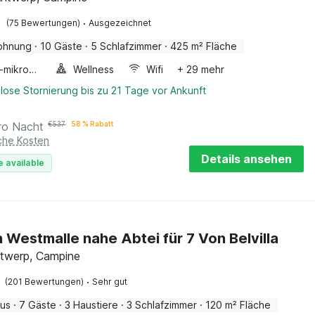
·
(75 Bewertungen)
Ausgezeichnet
ohnung
·
10 Gäste
·
5 Schlafzimmer
·
425 m² Fläche
Kombi-mikrowelle
Wellness
Wifi
+ 29 mehr
lose Stornierung bis zu 21 Tage vor Ankunft
ro Nacht
€
537
58 % Rabatt
iche Kosten
Details ansehen
e available
n Westmalle nahe Abtei für 7 Von Belvilla
ntwerp, Campine
·
(201 Bewertungen)
Sehr gut
aus
·
7 Gäste
·
3 Haustiere
·
3 Schlafzimmer
·
120 m² Fläche