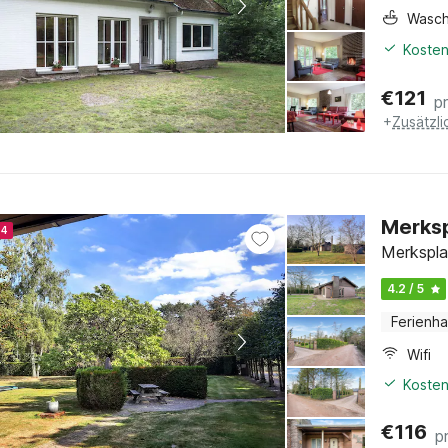
Wasc
Kosten
€
121
p
+
Zusätzl
Merksp
24
Merkspla
4.2 / 5
Ferienh
Wifi
Kosten
€
116
p