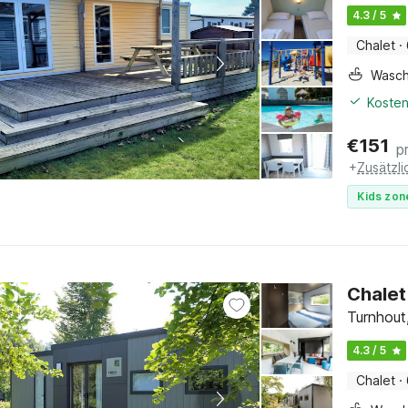
4.3 / 5
Chalet
·
Wasc
Kosten
€
151
p
+
Zusätzl
Kids zon
Chalet
Turnhout
4.3 / 5
Chalet
·