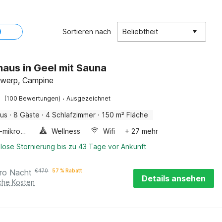
Sortieren nach
Beliebtheit
haus in Geel mit Sauna
twerp, Campine
·
(100 Bewertungen)
Ausgezeichnet
aus
·
8 Gäste
·
4 Schlafzimmer
·
150 m² Fläche
Kombi-mikrowelle
Wellness
Wifi
+ 27 mehr
lose Stornierung bis zu 43 Tage vor Ankunft
ro Nacht
€
470
57 % Rabatt
Details ansehen
iche Kosten