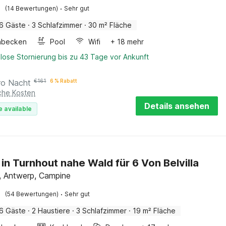
·
(14 Bewertungen)
Sehr gut
6 Gäste
·
3 Schlafzimmer
·
30 m² Fläche
hbecken
Pool
Wifi
+ 18 mehr
lose Stornierung bis zu 43 Tage vor Ankunft
ro Nacht
€
161
6 % Rabatt
iche Kosten
Details ansehen
e available
 in Turnhout nahe Wald für 6 Von Belvilla
, Antwerp, Campine
·
(54 Bewertungen)
Sehr gut
6 Gäste
·
2 Haustiere
·
3 Schlafzimmer
·
19 m² Fläche