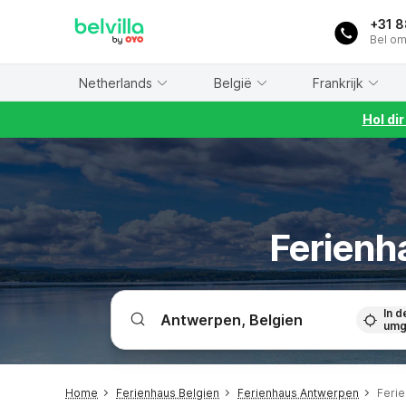
WIZARD MEMBER
+31 
Bel om
Netherlands
België
Frankrijk
Hol di
Ferienh
In d
umg
Home
Ferienhaus Belgien
Ferienhaus Antwerpen
Feri