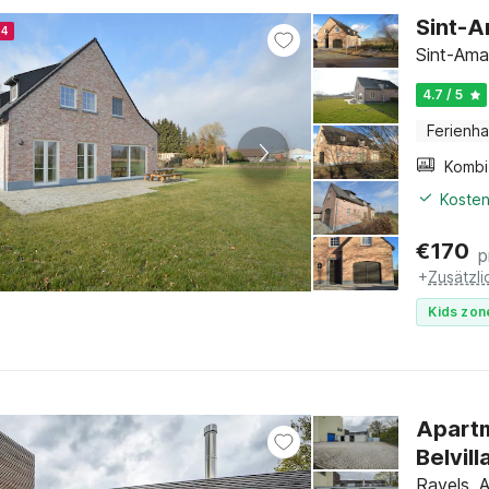
Sint-A
24
Sint-Ama
4.7 / 5
Ferienh
Kosten
€
170
p
+
Zusätzl
Kids zon
Apartm
Belvill
Ravels, 