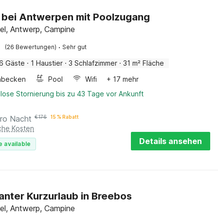
 bei Antwerpen mit Poolzugang
sel, Antwerp, Campine
·
(26 Bewertungen)
Sehr gut
6 Gäste
·
1 Haustier
·
3 Schlafzimmer
·
31 m² Fläche
hbecken
Pool
Wifi
+ 17 mehr
lose Stornierung bis zu 43 Tage vor Ankunft
ro Nacht
€
176
15 % Rabatt
iche Kosten
Details ansehen
e available
nter Kurzurlaub in Breebos
sel, Antwerp, Campine