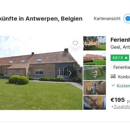
künfte in Antwerpen, Belgien
Kartenansicht
Ferien
Geel, An
4.5 / 5
Ferienh
Kosten
€
195
p
+
Zusätzl