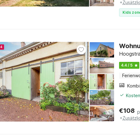
+
Zusätzl
Kids zon
Wohnun
24
Hoogstra
4.4 / 5
Ferienw
Kosten
€
108
p
+
Zusätzl