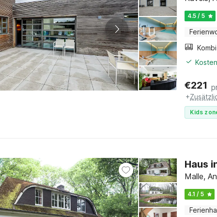
4.5 / 5
Ferienw
Kosten
€
221
p
+
Zusätzl
Kids zon
Haus i
Malle, A
4.1 / 5
Ferienh