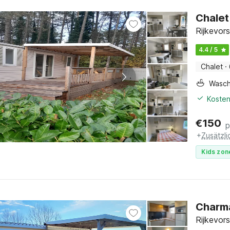
Chalet
Rijkevor
4.4 / 5
Chalet
·
Wasc
Kosten
€
150
p
+
Zusätzl
Kids zon
Charma
Rijkevor