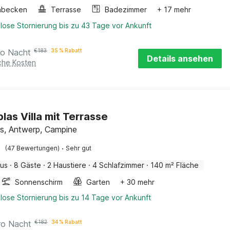
hbecken
Terrasse
Badezimmer
+ 17 mehr
lose Stornierung bis zu 43 Tage vor Ankunft
ro Nacht
€
183
35 % Rabatt
Details ansehen
iche Kosten
las Villa mit Terrasse
s, Antwerp, Campine
·
(47 Bewertungen)
Sehr gut
aus
·
8 Gäste
·
2 Haustiere
·
4 Schlafzimmer
·
140 m² Fläche
Sonnenschirm
Garten
+ 30 mehr
lose Stornierung bis zu 14 Tage vor Ankunft
ro Nacht
€
182
34 % Rabatt