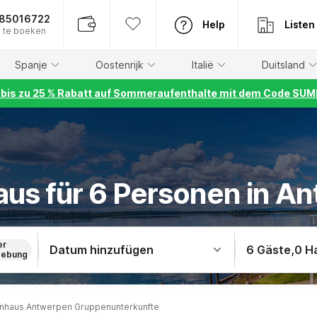
885016722
Help
Listen
 te boeken
Spanje
Oostenrijk
Italië
Duitsland
r bis zu 25 % Rabatt auf Sommeraufenthalte mit dem Code S
aus für 6 Personen in A
er
Datum hinzufügen
6 Gäste
,
0 H
ebung
enhaus Antwerpen Gruppenunterkunfte