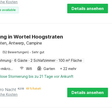
iche Kosten
Details ansehen
e available
g in Wortel Hoogstraten
ten, Antwerp, Campine
·
(52 Bewertungen)
Sehr gut
ohnung
·
6 Gäste
·
2 Schlafzimmer
·
100 m² Fläche
Kombi-mikrowelle
Wifi
Garten
+ 22 mehr
lose Stornierung bis zu 21 Tage vor Ankunft
ro Nacht
€
218
49 % Rabatt
Details ansehen
iche Kosten