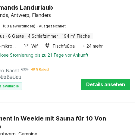
mands Landurlaub
nds, Antwerp, Flanders
·
(63 Bewertungen)
Ausgezeichnet
aus
·
8 Gäste
·
4 Schlafzimmer
·
194 m² Fläche
Kombi-mikrowelle
Wifi
Tischfußball
+ 24 mehr
lose Stornierung bis zu 21 Tage vor Ankunft
ro Nacht
€
337
48 % Rabatt
iche Kosten
Details ansehen
e available
ent in Weelde mit Sauna für 10 Von
a
Antwerp, Campine