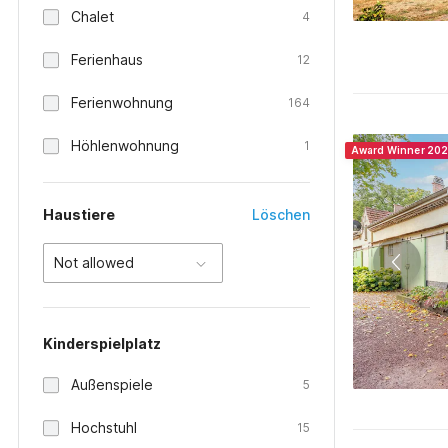
Chalet
4
Ferienhaus
12
Ferienwohnung
164
Höhlenwohnung
1
Award Winner 20
Haustiere
Löschen
Not allowed
Kinderspielplatz
Außenspiele
5
Hochstuhl
15